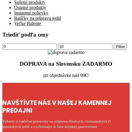
Sušené produkty
Ostatné produkty
Instantné polievky
Balíčky na prípravu jedál
Veľke Balenie
Triediť podľa ceny
Minimálna
Maximálna
Filter
cena
cena
DOPRAVA na Slovensku ZADARMO
pri objednávke nad 99€!
NAVŠTÍVTE NÁS V NAŠEJ KAMENNEJ
PREDAJNI
Vyberte si tradičné potraviny na prípravu čínskych, vietnamských či
japonských jedál a vychutnajte si čaro ázijskej gastronómie.