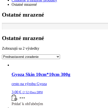
Chladené a mrazené produkty
Ostatné mrazené
Ostatné mrazené
Ostatné mrazené
Zobrazujú sa 2 výsledky
Gyoza Skin 10cm*10cm 300g
cesto na výrobu Gyoza
3,00
€
/
2,52
€
bez DPH
Pridať k obľubéným