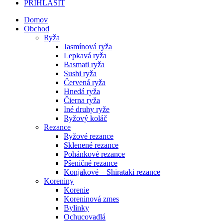
PRIHLÁSIŤ
Domov
Obchod
Ryža
Jasmínová ryža
Lepkavá ryža
Basmati ryža
Sushi ryža
Červená ryža
Hnedá ryža
Čierna ryža
Iné druhy ryže
Ryžový koláč
Rezance
Ryžové rezance
Sklenené rezance
Pohánkové rezance
Pšeničné rezance
Konjakové – Shirataki rezance
Koreniny
Korenie
Koreninová zmes
Bylinky
Ochucovadlá