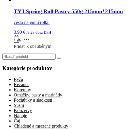
TYJ Spring Roll Pastry 550g 215mm*215mm
cesto na jarnú rolku
3,90
€
/
3,28
€
bez DPH
Pridať k obľubéným
Search
for:
Kategórie produktov
Ryža
Rezance
Koreniny
Omáčky, pasty a marinády
Pochúťky a sladkosti
Sushi
Konzervy
Nápoje
Čaj
Chladené a mrazené produkty