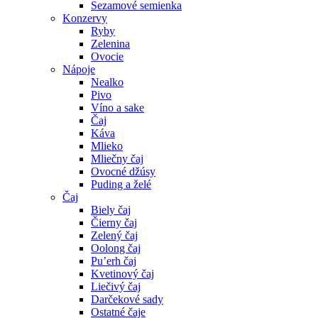
Sezamové semienka
Konzervy
Ryby
Zelenina
Ovocie
Nápoje
Nealko
Pivo
Víno a sake
Čaj
Káva
Mlieko
Mliečny čaj
Ovocné džúsy
Puding a želé
Čaj
Biely čaj
Čierny čaj
Zelený čaj
Oolong čaj
Pu’erh čaj
Kvetinový čaj
Liečivý čaj
Darčekové sady
Ostatné čaje