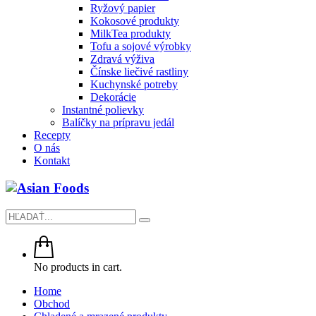
Ryžový papier
Kokosové produkty
MilkTea produkty
Tofu a sojové výrobky
Zdravá výživa
Čínske liečivé rastliny
Kuchynské potreby
Dekorácie
Instantné polievky
Balíčky na prípravu jedál
Recepty
O nás
Kontakt
No products in cart.
Home
Obchod