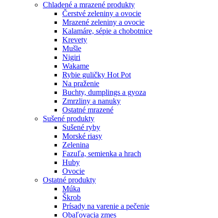
Chladené a mrazené produkty
Čerstvé zeleniny a ovocie
Mrazené zeleniny a ovocie
Kalamáre, sépie a chobotnice
Krevety
Mušle
Nigiri
Wakame
Rybie guličky Hot Pot
Na praženie
Buchty, dumplings a gyoza
Zmrzliny a nanuky
Ostatné mrazené
Sušené produkty
Sušené ryby
Morské riasy
Zelenina
Fazuľa, semienka a hrach
Huby
Ovocie
Ostatné produkty
Múka
Škrob
Prísady na varenie a pečenie
Obaľovacia zmes