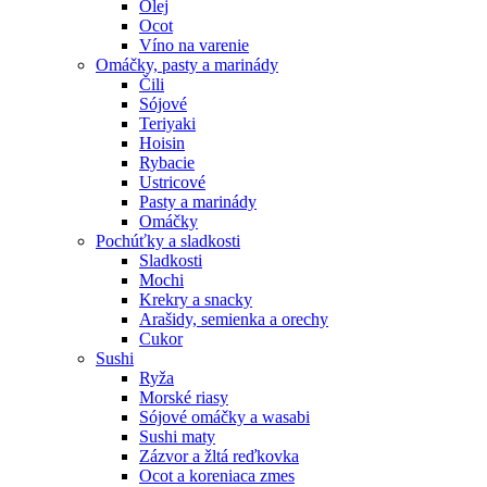
Olej
Ocot
Víno na varenie
Omáčky, pasty a marinády
Čili
Sójové
Teriyaki
Hoisin
Rybacie
Ustricové
Pasty a marinády
Omáčky
Pochúťky a sladkosti
Sladkosti
Mochi
Krekry a snacky
Arašidy, semienka a orechy
Cukor
Sushi
Ryža
Morské riasy
Sójové omáčky a wasabi
Sushi maty
Zázvor a žltá reďkovka
Ocot a koreniaca zmes