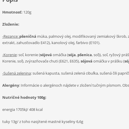
Hmotnosť:
120g
Zloženie:
-Rezance:
pšeničná
múka, palmový olej, modifikovaný zemiakový škrob, z
extrakt, zahusťovadlo E412), kanolový olej, farbivo (E101).
-Korenie
: soľ, korenie (
sójová
omáčka (
sója
,
pšenica
, soľ)), soľ, ryžový p
Korenie, soľ), zvýrazňovače chuti (E621, E635),
sójová
omáčka v prášku (
só
-Sušená zelenina
: sušená kapusta, sušená zelená cibuľka, sušená čili papri
Aler
gény
: Informácie o alergénoch nájdete v zložení tučným písmom. Obs
Nutričné hodnoty 100
g
:
energia 1705kJ/ 408 kcal
tuky 13g/ z toho nasýtené mastné kyseliny 6,6g