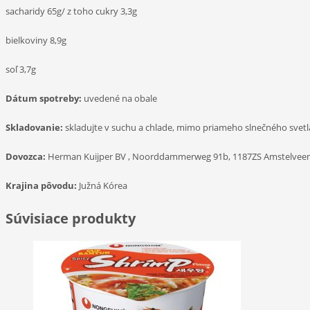
sacharidy 65g/ z toho cukry 3,3g
bielkoviny 8,9g
soľ 3,7g
Dátum spotreby:
uvedené na obale
Skladovanie:
skladujte v suchu a chlade, mimo priameho slnečného svetl
Dovozca:
Herman Kuijper BV , Noorddammerweg 91b, 1187ZS Amstelveen
Krajina pôvodu:
Južná Kórea
Súvisiace produkty