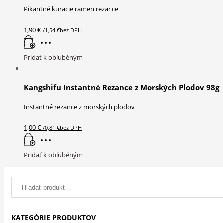
Pikantné kuracie ramen rezance
si
môžete
1,90
€
/
1,54
€
bez DPH
vybrať
na
stránke
Pridať k obľubéným
produktu.
Kangshifu Instantné Rezance z Morských Plodov 98g
Instantné rezance z morských plodov
1,00
€
/
0,81
€
bez DPH
Pridať k obľubéným
Search
for:
KATEGÓRIE PRODUKTOV