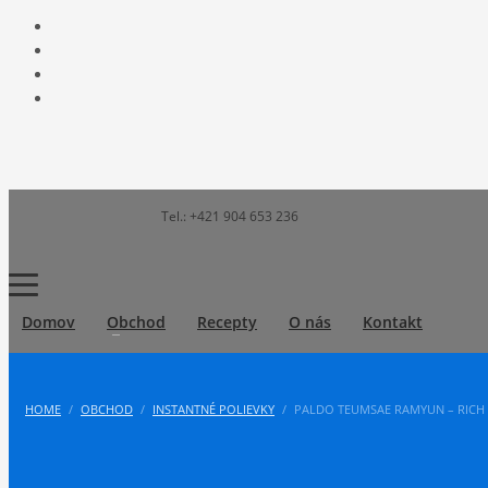
Tel.: +421 904 653 236
Domov
Obchod
Recepty
O nás
Kontakt
HOME
OBCHOD
INSTANTNÉ POLIEVKY
PALDO TEUMSAE RAMYUN – RICH 