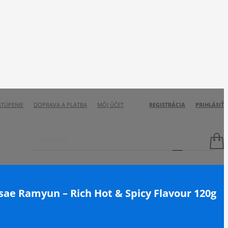
STÚPENIE
DOPRAVA A PLATBA
MÔJ ÚČET
REGISTRÁCIA
PRIHLÁSIŤ
ae Ramyun – Rich Hot & Spicy Flavour 120g