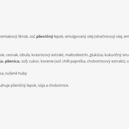
emiakový škrob, soľ,
pšeničný
lepok, emulgovaný olej (slnečnicový olej, e
rášok, cesnak, cibuľa, kvasnicový extrakt, maltodextrín, glukóza, kukuričný sir
ja, pšenica,
soľ), cukor, korenie (soľ, chilli paprička, chobotnicový extrakt),
čka, sušené huby
ahuje pšeničný lepok, sója a chobotnice.