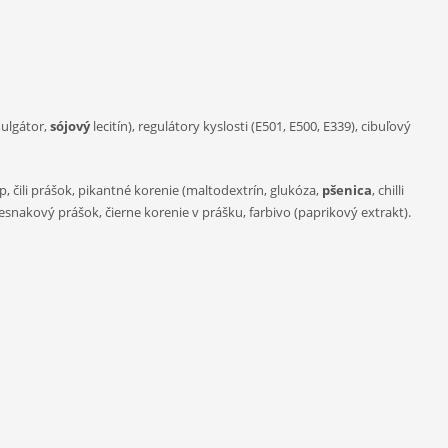
mulgátor,
sójový
lecitín), regulátory kyslosti (E501, E500, E339), cibuľový
up, čili prášok, pikantné korenie (maltodextrín, glukóza,
pšenica
, chilli
 cesnakový prášok, čierne korenie v prášku, farbivo (paprikový extrakt).