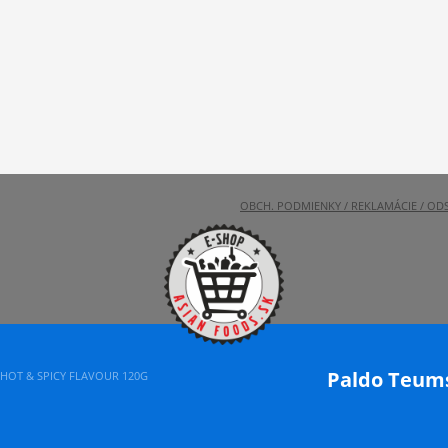
OBCH. PODMIENKY / REKLAMÁCIE / OD
Paldo Teums
HOT & SPICY FLAVOUR 120G