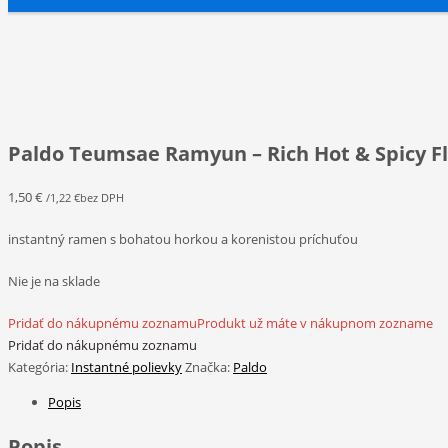
Paldo Teumsae Ramyun – Rich Hot & Spicy F
1,50
€
/
1,22
€
bez DPH
instantný ramen s bohatou horkou a korenistou príchuťou
Nie je na sklade
Pridať do nákupnému zoznamu
Produkt už máte v nákupnom zozname
Pridať do nákupnému zoznamu
Kategória:
Instantné polievky
Značka:
Paldo
Popis
Popis