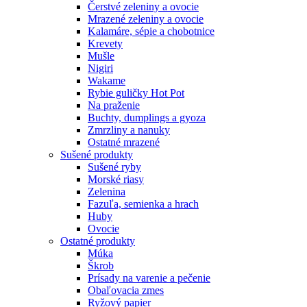
Čerstvé zeleniny a ovocie
Mrazené zeleniny a ovocie
Kalamáre, sépie a chobotnice
Krevety
Mušle
Nigiri
Wakame
Rybie guličky Hot Pot
Na praženie
Buchty, dumplings a gyoza
Zmrzliny a nanuky
Ostatné mrazené
Sušené produkty
Sušené ryby
Morské riasy
Zelenina
Fazuľa, semienka a hrach
Huby
Ovocie
Ostatné produkty
Múka
Škrob
Prísady na varenie a pečenie
Obaľovacia zmes
Ryžový papier