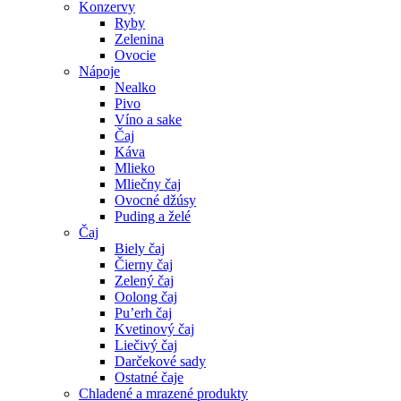
Konzervy
Ryby
Zelenina
Ovocie
Nápoje
Nealko
Pivo
Víno a sake
Čaj
Káva
Mlieko
Mliečny čaj
Ovocné džúsy
Puding a želé
Čaj
Biely čaj
Čierny čaj
Zelený čaj
Oolong čaj
Pu’erh čaj
Kvetinový čaj
Liečivý čaj
Darčekové sady
Ostatné čaje
Chladené a mrazené produkty