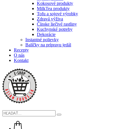
Kokosové produkty
MilkTea produkty
Tofu a sojové výrobky
Zdravá výživa
Čínske liečivé rastliny
Kuchynské potreby
Dekorácie
Instantné polievky
Balíčky na prípravu jedál
Recepty
O nás
Kontakt