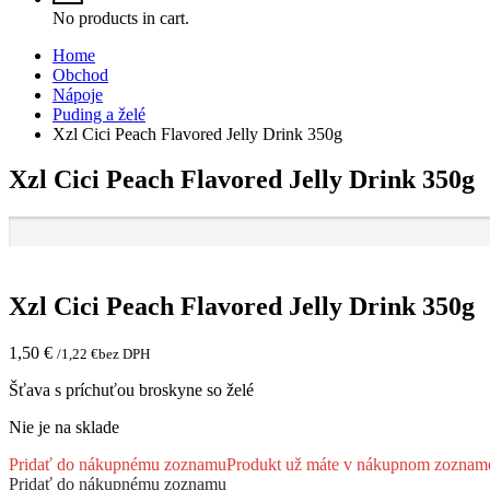
No products in cart.
Home
Obchod
Nápoje
Puding a želé
Xzl Cici Peach Flavored Jelly Drink 350g
Xzl Cici Peach Flavored Jelly Drink 350g
Xzl Cici Peach Flavored Jelly Drink 350g
1,50
€
/
1,22
€
bez DPH
Šťava s príchuťou broskyne so želé
Nie je na sklade
Pridať do nákupnému zoznamu
Produkt už máte v nákupnom zoznam
Pridať do nákupnému zoznamu