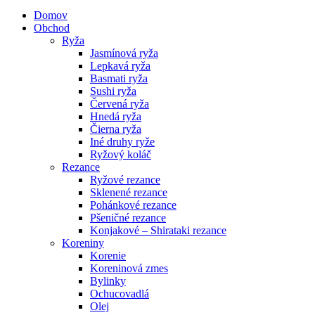
Domov
Obchod
Ryža
Jasmínová ryža
Lepkavá ryža
Basmati ryža
Sushi ryža
Červená ryža
Hnedá ryža
Čierna ryža
Iné druhy ryže
Ryžový koláč
Rezance
Ryžové rezance
Sklenené rezance
Pohánkové rezance
Pšeničné rezance
Konjakové – Shirataki rezance
Koreniny
Korenie
Koreninová zmes
Bylinky
Ochucovadlá
Olej