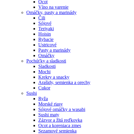
Ocot
Víno na varenie
Omáčky, pasty a marinády
Čili
Sójové
Teriyaki
Hoisin
Rybacie
Ustricové
Pasty a marinády
Omáčky
Pochúťky a sladkosti
Sladkosti
Mochi
Krekry a snacky
Arašidy, semienka a orechy
Cukor
Sushi
Ryža
Morské riasy
Sójové omáčky a wasabi
Sushi maty
Zázvor a žltá reďkovka
Ocot a koreniaca zmes
Sezamové semienka