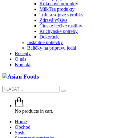
Kokosové produkty
MilkTea produkty
Tofu a sojové výrobky
Zdravá výživa
Čínske liečivé rastliny
Kuchynské potreby
Dekorácie
Instantné polievky
Balíčky na prípravu jedál
Recepty
O nás
Kontakt
No products in cart.
Home
Obchod
Sushi