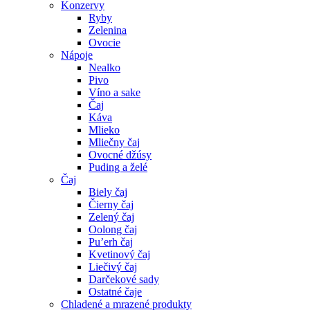
Konzervy
Ryby
Zelenina
Ovocie
Nápoje
Nealko
Pivo
Víno a sake
Čaj
Káva
Mlieko
Mliečny čaj
Ovocné džúsy
Puding a želé
Čaj
Biely čaj
Čierny čaj
Zelený čaj
Oolong čaj
Pu’erh čaj
Kvetinový čaj
Liečivý čaj
Darčekové sady
Ostatné čaje
Chladené a mrazené produkty