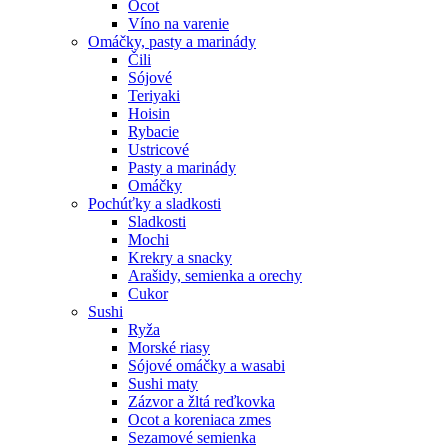
Ocot
Víno na varenie
Omáčky, pasty a marinády
Čili
Sójové
Teriyaki
Hoisin
Rybacie
Ustricové
Pasty a marinády
Omáčky
Pochúťky a sladkosti
Sladkosti
Mochi
Krekry a snacky
Arašidy, semienka a orechy
Cukor
Sushi
Ryža
Morské riasy
Sójové omáčky a wasabi
Sushi maty
Zázvor a žltá reďkovka
Ocot a koreniaca zmes
Sezamové semienka