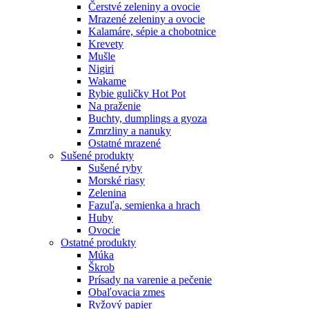
Čerstvé zeleniny a ovocie
Mrazené zeleniny a ovocie
Kalamáre, sépie a chobotnice
Krevety
Mušle
Nigiri
Wakame
Rybie guličky Hot Pot
Na praženie
Buchty, dumplings a gyoza
Zmrzliny a nanuky
Ostatné mrazené
Sušené produkty
Sušené ryby
Morské riasy
Zelenina
Fazuľa, semienka a hrach
Huby
Ovocie
Ostatné produkty
Múka
Škrob
Prísady na varenie a pečenie
Obaľovacia zmes
Ryžový papier