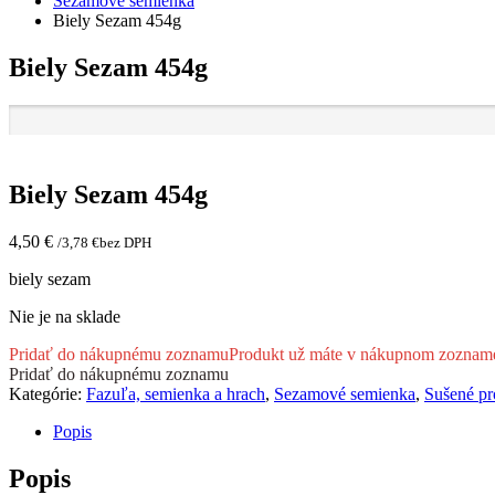
Sezamové semienka
Biely Sezam 454g
Biely Sezam 454g
Biely Sezam 454g
4,50
€
/
3,78
€
bez DPH
biely sezam
Nie je na sklade
Pridať do nákupnému zoznamu
Produkt už máte v nákupnom zoznam
Pridať do nákupnému zoznamu
Kategórie:
Fazuľa, semienka a hrach
,
Sezamové semienka
,
Sušené pr
Popis
Popis