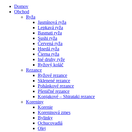
Domov
Obchod
Ryža
Jasmínová ryža
Lepkavá ryža
Basmati ryža
Sushi ryža
Červená ryža
Hnedá ryža
Čierna ryža
Iné druhy ryže
Ryžový koláč
Rezance
Ryžové rezance
Sklenené rezance
Pohánkové rezance
Pšeničné rezance
Konjakové – Shirataki rezance
Koreniny
Korenie
Koreninová zmes
Bylinky
Ochucovadlá
Olej