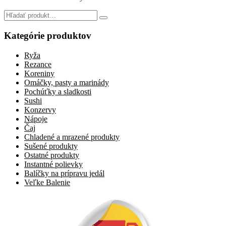
Search
for:
Kategórie produktov
Ryža
Rezance
Koreniny
Omáčky, pasty a marinády
Pochúťky a sladkosti
Sushi
Konzervy
Nápoje
Čaj
Chladené a mrazené produkty
Sušené produkty
Ostatné produkty
Instantné polievky
Balíčky na prípravu jedál
Veľke Balenie