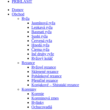
PRIHLÁSIŤ
Domov
Obchod
Ryža
Jasmínová ryža
Lepkavá ryža
Basmati ryža
Sushi ryža
Červená ryža
Hnedá ryža
Čierna ryža
Iné druhy ryže
Ryžový koláč
Rezance
Ryžové rezance
Sklenené rezance
Pohánkové rezance
Pšeničné rezance
Konjakové – Shirataki rezance
Koreniny
Korenie
Koreninová zmes
Bylinky
Ochucovadlá