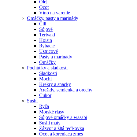
Olej
Ocot
Víno na varenie
Omáčky, pasty a marinády
Čili
Sójové
Teriyaki
Hoisin
Rybacie
Ustricové
Pasty a marinády
Omáčky
Pochúťky a sladkosti
Sladkosti
Mochi
Krekry a snacky
Arašidy, semienka a orechy
Cukor
Sushi
Ryža
Morské riasy
Sójové omáčky a wasabi
Sushi maty
Zázvor a žltá reďkovka
Ocot a koreniaca zmes