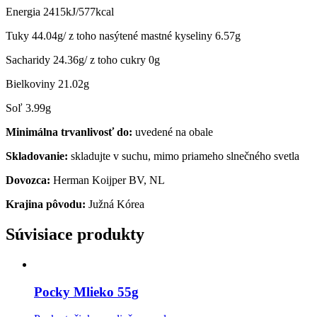
Energia 2415kJ/577kcal
Tuky 44.04g/ z toho nasýtené mastné kyseliny 6.57g
Sacharidy 24.36g/ z toho cukry 0g
Bielkoviny 21.02g
Soľ 3.99g
Minimálna trvanlivosť do:
uvedené na obale
Skladovanie:
skladujte v suchu, mimo priameho slnečného svetla
Dovozca:
Herman Koijper BV, NL
Krajina pôvodu:
Južná Kórea
Súvisiace produkty
Pocky Mlieko 55g