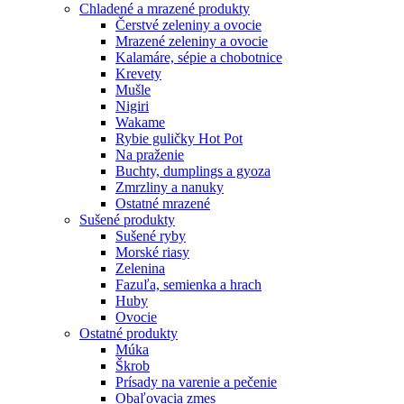
Chladené a mrazené produkty
Čerstvé zeleniny a ovocie
Mrazené zeleniny a ovocie
Kalamáre, sépie a chobotnice
Krevety
Mušle
Nigiri
Wakame
Rybie guličky Hot Pot
Na praženie
Buchty, dumplings a gyoza
Zmrzliny a nanuky
Ostatné mrazené
Sušené produkty
Sušené ryby
Morské riasy
Zelenina
Fazuľa, semienka a hrach
Huby
Ovocie
Ostatné produkty
Múka
Škrob
Prísady na varenie a pečenie
Obaľovacia zmes