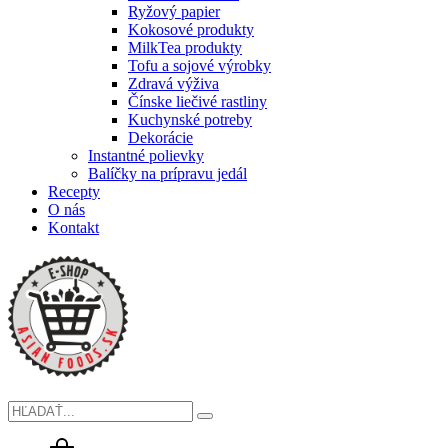
Ryžový papier
Kokosové produkty
MilkTea produkty
Tofu a sojové výrobky
Zdravá výživa
Čínske liečivé rastliny
Kuchynské potreby
Dekorácie
Instantné polievky
Balíčky na prípravu jedál
Recepty
O nás
Kontakt