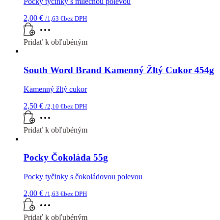
Pocky tyčinky s mliečnou polevou
2,00
€
/
1,63
€
bez DPH
Pridať k obľubéným
South Word Brand Kamenný Žltý Cukor 454g
Kamenný žltý cukor
2,50
€
/
2,10
€
bez DPH
Pridať k obľubéným
Pocky Čokoláda 55g
Pocky tyčinky s čokoládovou polevou
2,00
€
/
1,63
€
bez DPH
Pridať k obľubéným