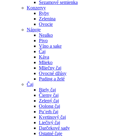
Sezamové semienka
Konzervy
Ryby
Zelenina
Ovocie
Nápoje
Nealko
Pivo
Víno a sake
Čaj
Káva
Mlieko
Mliečny čaj
Ovocné džúsy
Puding a želé
Čaj
Biely čaj
Čierny čaj
Zelený čaj
Oolong čaj
Pu’erh čaj
Kvetinový čaj
Liečivý čaj
Darčekové sady
Ostatné čaje