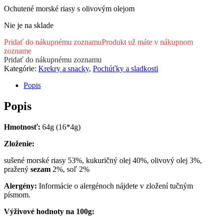
Ochutené morské riasy s olivovým olejom
Nie je na sklade
Pridať do nákupnému zoznamu
Produkt už máte v nákupnom
zozname
Pridať do nákupnému zoznamu
Kategórie:
Krekry a snacky
,
Pochúťky a sladkosti
Popis
Popis
Hmotnos
ť
:
64g (16*4g)
Zloženie:
sušené morské riasy 53%, kukuričný olej 40%, olivový olej 3%,
pražený
sezam
2%, soľ 2%
Alergény:
Informácie o alergénoch nájdete v zložení tučným
písmom.
Výživové hodnoty na 100g: