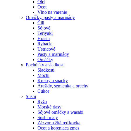
Olej
Ocot
Víno na varenie
Omáčky, pasty a marinády
Čili
Sójové
Teriyaki
Hoisin
Rybacie
Ustricové
Pasty a marinády
Omáčky
Pochúťky a sladkosti
Sladkosti
Mochi
Krekry a snacky
Arašidy, semienka a orechy
Cukor
Sushi
Ryža
Morské riasy
Sójové omáčky a wasabi
Sushi maty
Zázvor a žltá reďkovka
Ocot a koreniaca zmes