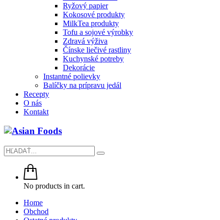
Ryžový papier
Kokosové produkty
MilkTea produkty
Tofu a sojové výrobky
Zdravá výživa
Čínske liečivé rastliny
Kuchynské potreby
Dekorácie
Instantné polievky
Balíčky na prípravu jedál
Recepty
O nás
Kontakt
No products in cart.
Home
Obchod