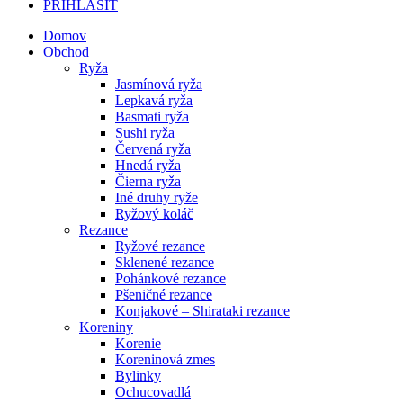
PRIHLÁSIŤ
Domov
Obchod
Ryža
Jasmínová ryža
Lepkavá ryža
Basmati ryža
Sushi ryža
Červená ryža
Hnedá ryža
Čierna ryža
Iné druhy ryže
Ryžový koláč
Rezance
Ryžové rezance
Sklenené rezance
Pohánkové rezance
Pšeničné rezance
Konjakové – Shirataki rezance
Koreniny
Korenie
Koreninová zmes
Bylinky
Ochucovadlá