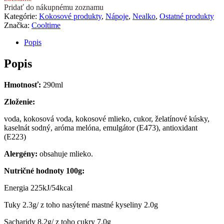
Pridať do nákupnému zoznamu
Kategórie:
Kokosové produkty
,
Nápoje
,
Nealko
,
Ostatné produkty
Značka:
Cooltime
Popis
Popis
Hmotnos
ť
:
290ml
Zloženie:
voda, kokosová voda, kokosové mlieko, cukor, želatínové kúsky,
kaselnát sodný, aróma melóna, emulgátor (E473), antioxidant
(E223)
Alergény:
obsahuje mlieko.
Nutričné hodnoty 100g:
Energia 225kJ/54kcal
Tuky 2.3g/ z toho nasýtené mastné kyseliny 2.0g
Sacharidy 8.2g/ z toho cukry 7.0g