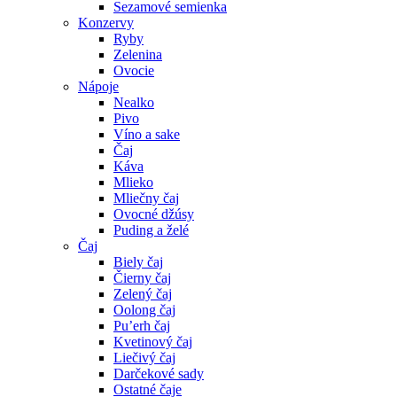
Sezamové semienka
Konzervy
Ryby
Zelenina
Ovocie
Nápoje
Nealko
Pivo
Víno a sake
Čaj
Káva
Mlieko
Mliečny čaj
Ovocné džúsy
Puding a želé
Čaj
Biely čaj
Čierny čaj
Zelený čaj
Oolong čaj
Pu’erh čaj
Kvetinový čaj
Liečivý čaj
Darčekové sady
Ostatné čaje