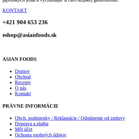
KONTAKT
+421 904 653 236
eshop@asianfoods.sk
ASIAN FOODS
Domov
Obchod
Recepty
O nás
Kontakt
PRÁVNE INFORMÁCIE
Obch. podmienky / Reklamácie / Odstúpenie od zmluvy
Doprava a platba
Môj účet
Ochrana osobných údajov