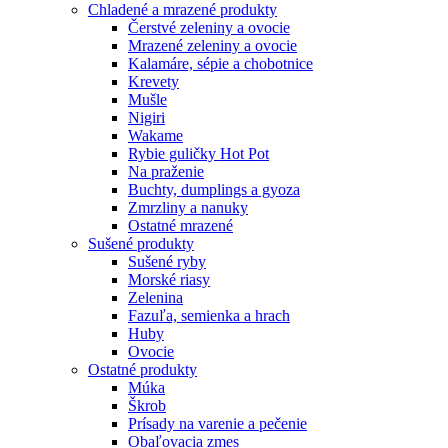
Chladené a mrazené produkty
Čerstvé zeleniny a ovocie
Mrazené zeleniny a ovocie
Kalamáre, sépie a chobotnice
Krevety
Mušle
Nigiri
Wakame
Rybie guličky Hot Pot
Na praženie
Buchty, dumplings a gyoza
Zmrzliny a nanuky
Ostatné mrazené
Sušené produkty
Sušené ryby
Morské riasy
Zelenina
Fazuľa, semienka a hrach
Huby
Ovocie
Ostatné produkty
Múka
Škrob
Prísady na varenie a pečenie
Obaľovacia zmes