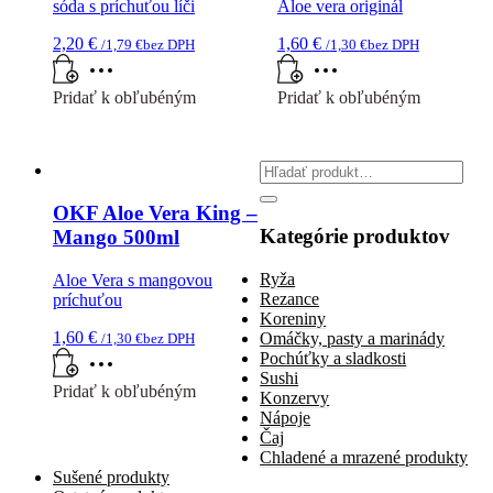
sóda s príchuťou líči
Aloe vera originál
2,20
€
1,60
€
/
1,79
€
bez DPH
/
1,30
€
bez DPH
Pridať k obľubéným
Pridať k obľubéným
Search
for:
OKF Aloe Vera King –
Kategórie produktov
Mango 500ml
Ryža
Aloe Vera s mangovou
Rezance
príchuťou
Koreniny
1,60
€
Omáčky, pasty a marinády
/
1,30
€
bez DPH
Pochúťky a sladkosti
Sushi
Pridať k obľubéným
Konzervy
Nápoje
Čaj
Chladené a mrazené produkty
Sušené produkty