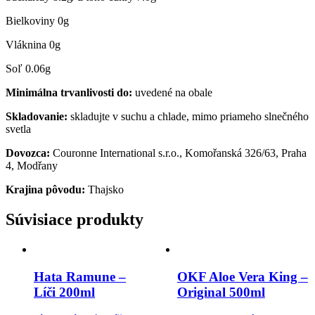
Bielkoviny 0g
Vláknina 0g
Soľ 0.06g
Minimálna trvanlivosti do:
uvedené na obale
Skladovanie:
skladujte v suchu a chlade, mimo priameho slnečného
svetla
Dovozca:
Couronne International s.r.o., Komořanská 326/63, Praha
4, Modřany
Krajina pôvodu:
Thajsko
Súvisiace produkty
Hata Ramune –
OKF Aloe Vera King –
Líči 200ml
Original 500ml