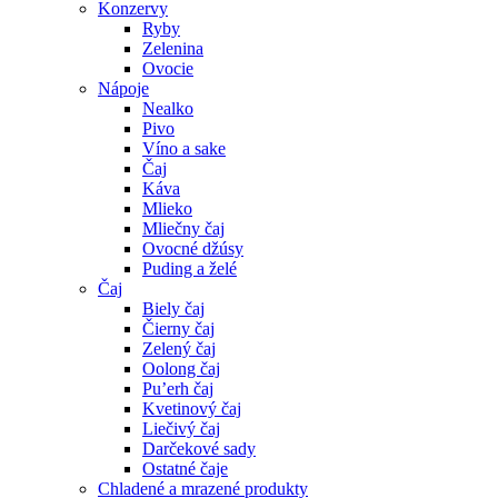
Konzervy
Ryby
Zelenina
Ovocie
Nápoje
Nealko
Pivo
Víno a sake
Čaj
Káva
Mlieko
Mliečny čaj
Ovocné džúsy
Puding a želé
Čaj
Biely čaj
Čierny čaj
Zelený čaj
Oolong čaj
Pu’erh čaj
Kvetinový čaj
Liečivý čaj
Darčekové sady
Ostatné čaje
Chladené a mrazené produkty