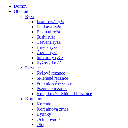
Domov
Obchod
Ryža
Jasmínová ryža
Lepkavá ryža
Basmati ryža
Sushi ryža
Červená ryža
Hnedá ryža
Čierna ryža
Iné druhy ryže
Ryžový koláč
Rezance
Ryžové rezance
Sklenené rezance
Pohánkové rezance
Pšeničné rezance
Konjakové – Shirataki rezance
Koreniny
Korenie
Koreninová zmes
Bylinky
Ochucovadlá
Olej