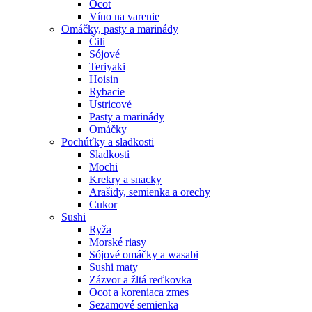
Ocot
Víno na varenie
Omáčky, pasty a marinády
Čili
Sójové
Teriyaki
Hoisin
Rybacie
Ustricové
Pasty a marinády
Omáčky
Pochúťky a sladkosti
Sladkosti
Mochi
Krekry a snacky
Arašidy, semienka a orechy
Cukor
Sushi
Ryža
Morské riasy
Sójové omáčky a wasabi
Sushi maty
Zázvor a žltá reďkovka
Ocot a koreniaca zmes
Sezamové semienka