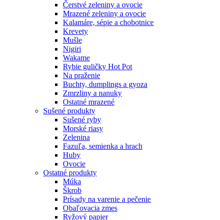
Čerstvé zeleniny a ovocie
Mrazené zeleniny a ovocie
Kalamáre, sépie a chobotnice
Krevety
Mušle
Nigiri
Wakame
Rybie guličky Hot Pot
Na praženie
Buchty, dumplings a gyoza
Zmrzliny a nanuky
Ostatné mrazené
Sušené produkty
Sušené ryby
Morské riasy
Zelenina
Fazuľa, semienka a hrach
Huby
Ovocie
Ostatné produkty
Múka
Škrob
Prísady na varenie a pečenie
Obaľovacia zmes
Ryžový papier