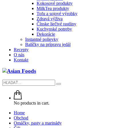
Kokosové produkty
MilkTea produkty
Tofu a sojové výrobky
Zdravá výživa
Čínske liečivé rastliny
Kuchynské potreby
Dekorácie
Instantné polievky
Balíčky na prípravu jedál
Recepty
O nás
Kontakt
No products in cart.
Home
Obchod
Omáčky, pasty a marinády