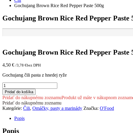
Čili
Gochujang Brown Rice Red Pepper Paste 500g
Gochujang Brown Rice Red Pepper Paste 
Gochujang Brown Rice Red Pepper Paste 
4,50
€
/
3,78
€
bez DPH
Gochujang čili pasta z hnedej ryže
množstvo
Gochujang
Pridať do košíka
Brown
Pridať do nákupnému zoznamu
Produkt už máte v nákupnom zoznam
Rice
Pridať do nákupnému zoznamu
Red
Kategórie:
Čili
,
Omáčky, pasty a marinády
Značka:
O'Food
Pepper
Paste
Popis
500g
Popis