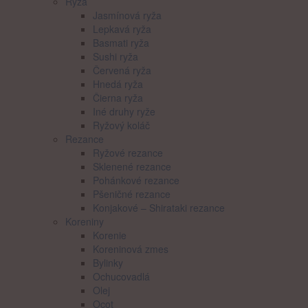
Ryža
Jasmínová ryža
Lepkavá ryža
Basmati ryža
Sushi ryža
Červená ryža
Hnedá ryža
Čierna ryža
Iné druhy ryže
Ryžový koláč
Rezance
Ryžové rezance
Sklenené rezance
Pohánkové rezance
Pšeničné rezance
Konjakové – Shirataki rezance
Koreniny
Korenie
Koreninová zmes
Bylinky
Ochucovadlá
Olej
Ocot