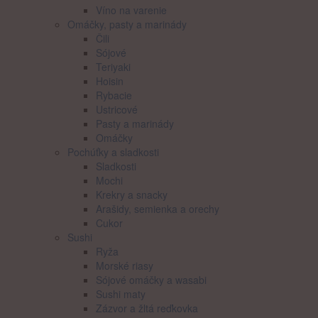
Víno na varenie
Omáčky, pasty a marinády
Čili
Sójové
Teriyaki
Hoisin
Rybacie
Ustricové
Pasty a marinády
Omáčky
Pochúťky a sladkosti
Sladkosti
Mochi
Krekry a snacky
Arašidy, semienka a orechy
Cukor
Sushi
Ryža
Morské riasy
Sójové omáčky a wasabi
Sushi maty
Zázvor a žltá reďkovka