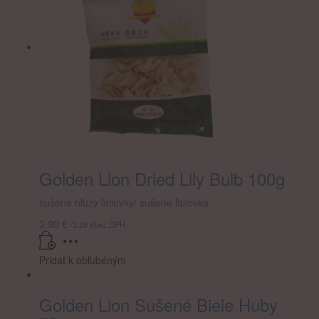
Golden Lion Dried Lily Bulb 100g
sušené hľuzy ľaliovky/ sušené ľaliovka
3,90
€
/
3,28
€
bez DPH
Pridať k obľubéným
Golden Lion Sušené Biele Huby