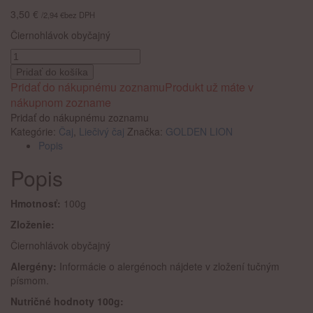
3,50
€
/
2,94
€
bez DPH
Čiernohlávok obyčajný
množstvo
Golden
Pridať do košíka
Lion
Pridať do nákupnému zoznamu
Produkt už máte v
Prunella
nákupnom zozname
Vulgaris 100g
Pridať do nákupnému zoznamu
Kategórie:
Čaj
,
Liečivý čaj
Značka:
GOLDEN LION
Popis
Popis
Hmotnosť:
100g
Zloženie:
Čiernohlávok obyčajný
Alergény:
Informácie o alergénoch nájdete v zložení tučným
písmom.
Nutričné hodnoty
100
g: