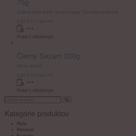
75g
Sušené biele huby/ Snow fungus/ Tremella fuciformis
3,30
€
/
2,77
€
bez DPH
Pridať k obľubéným
Čierny Sezam 200g
čierny sezam
3,20
€
/
2,69
€
bez DPH
Pridať k obľubéným
Search
for:
Kategórie produktov
Ryža
Rezance
Koreniny