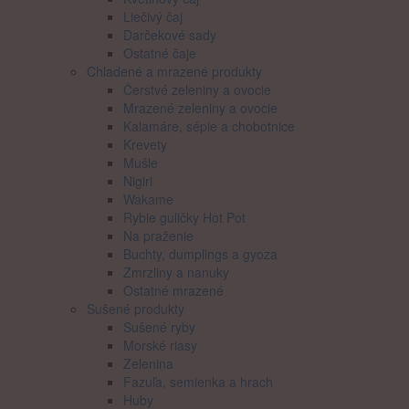
Liečivý čaj
Darčekové sady
Ostatné čaje
Chladené a mrazené produkty
Čerstvé zeleniny a ovocie
Mrazené zeleniny a ovocie
Kalamáre, sépie a chobotnice
Krevety
Mušle
Nigiri
Wakame
Rybie guličky Hot Pot
Na praženie
Buchty, dumplings a gyoza
Zmrzliny a nanuky
Ostatné mrazené
Sušené produkty
Sušené ryby
Morské riasy
Zelenina
Fazuľa, semienka a hrach
Huby