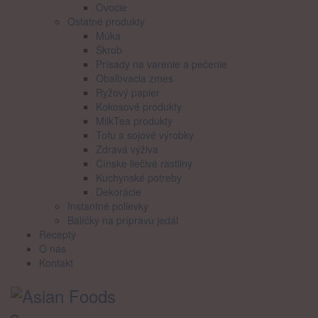
Ovocie
Ostatné produkty
Múka
Škrob
Prísady na varenie a pečenie
Obaľovacia zmes
Ryžový papier
Kokosové produkty
MilkTea produkty
Tofu a sojové výrobky
Zdravá výživa
Čínske liečivé rastliny
Kuchynské potreby
Dekorácie
Instantné polievky
Balíčky na prípravu jedál
Recepty
O nás
Kontakt