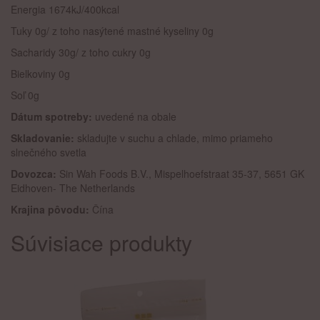
Energia 1674kJ/400kcal
Tuky 0g/ z toho nasýtené mastné kyseliny 0g
Sacharidy 30g/ z toho cukry 0g
Bielkoviny 0g
Soľ 0g
Dátum spotreby:
uvedené na obale
Skladovanie:
skladujte v suchu a chlade, mimo priameho
slnečného svetla
Dovozca:
Sin Wah Foods B.V., Mispelhoefstraat 35-37, 5651 GK
Eidhoven- The Netherlands
Krajina pôvodu:
Čína
Súvisiace produkty