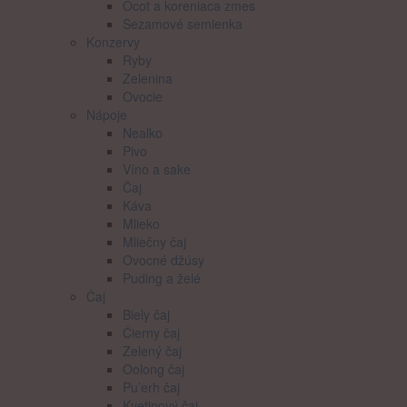
Ocot a koreniaca zmes
Sezamové semienka
Konzervy
Ryby
Zelenina
Ovocie
Nápoje
Nealko
Pivo
Víno a sake
Čaj
Káva
Mlieko
Mliečny čaj
Ovocné džúsy
Puding a želé
Čaj
Biely čaj
Čierny čaj
Zelený čaj
Oolong čaj
Pu’erh čaj
Kvetinový čaj