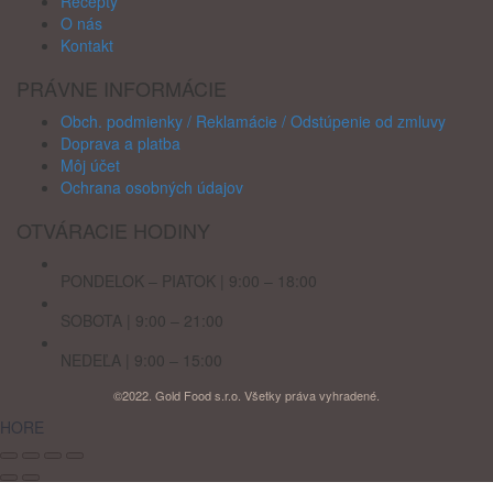
Recepty
O nás
Kontakt
PRÁVNE INFORMÁCIE
Obch. podmienky / Reklamácie / Odstúpenie od zmluvy
Doprava a platba
Môj účet
Ochrana osobných údajov
OTVÁRACIE HODINY
PONDELOK – PIATOK | 9:00 – 18:00
SOBOTA | 9:00 – 21:00
NEDEĽA | 9:00 – 15:00
©2022. Gold Food s.r.o. Všetky práva vyhradené.
HORE