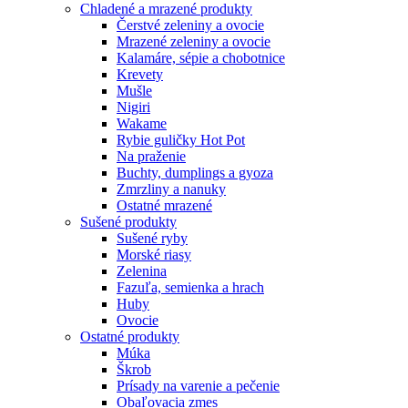
Chladené a mrazené produkty
Čerstvé zeleniny a ovocie
Mrazené zeleniny a ovocie
Kalamáre, sépie a chobotnice
Krevety
Mušle
Nigiri
Wakame
Rybie guličky Hot Pot
Na praženie
Buchty, dumplings a gyoza
Zmrzliny a nanuky
Ostatné mrazené
Sušené produkty
Sušené ryby
Morské riasy
Zelenina
Fazuľa, semienka a hrach
Huby
Ovocie
Ostatné produkty
Múka
Škrob
Prísady na varenie a pečenie
Obaľovacia zmes