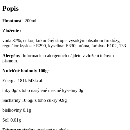
Popis
Hmotnosť
: 200ml
Zloženie
:
voda 87%, cukor, kukuričný sirup s vysokým obsahom fruktózy,
regulátor kyslosti: E290, kyselina: E330, aróma, farbivo: E102, 133.
A
lergén
y
: Informácie o alergénoch nájdete v zložení tučným
písmom.
N
utrič
né hodnoty
100g
:
Energia 181kJ/43kcal
tuky 0g/ z toho nasýtené mastné kyseliny 0g
Sacharidy 10.6g/ z toho cukry 9.9g
bielkoviny 0.1g
Soľ 0.01g
D
átum spotreby
: uvedené na obale