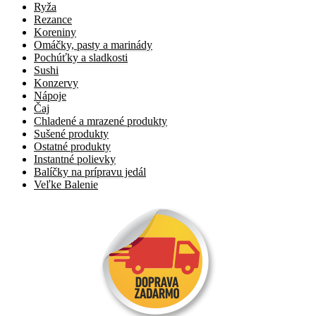
Ryža
Rezance
Koreniny
Omáčky, pasty a marinády
Pochúťky a sladkosti
Sushi
Konzervy
Nápoje
Čaj
Chladené a mrazené produkty
Sušené produkty
Ostatné produkty
Instantné polievky
Balíčky na prípravu jedál
Veľke Balenie