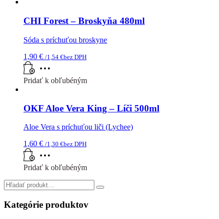
CHI Forest – Broskyňa 480ml
Sóda s príchuťou broskyne
1,90
€
/
1,54
€
bez DPH
Pridať k obľubéným
OKF Aloe Vera King – Líči 500ml
Aloe Vera s príchuťou liči (Lychee)
1,60
€
/
1,30
€
bez DPH
Pridať k obľubéným
Search
for:
Kategórie produktov