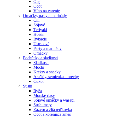
Olej
Ocot
Víno na varenie
Omáčky, pasty a marinády
Čili
Sójové
Teriyaki
Hoisin
Rybacie
Ustricové
Pasty a marinády
Omáčky
Pochúťky a sladkosti
Sladkosti
Mochi
Krekry a snacky
Arašidy, semienka a orechy
Cukor
Sushi
Ryža
Morské riasy
Sójové omáčky a wasabi
Sushi maty
Zázvor a žltá reďkovka
Ocot a koreniaca zmes