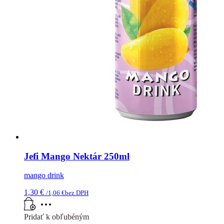
Jefi Mango Nektár 250ml
mango drink
1,30
€
/
1,06
€
bez DPH
Pridať k obľubéným