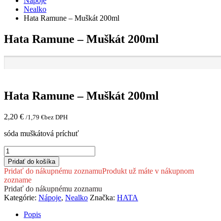
Nápoje
Nealko
Hata Ramune – Muškát 200ml
Hata Ramune – Muškát 200ml
Hata Ramune – Muškát 200ml
2,20
€
/
1,79
€
bez DPH
sóda muškátová príchuť
množstvo
Hata
Pridať do košíka
Ramune
Pridať do nákupnému zoznamu
Produkt už máte v nákupnom
-
zozname
Muškát
Pridať do nákupnému zoznamu
200ml
Kategórie:
Nápoje
,
Nealko
Značka:
HATA
Popis