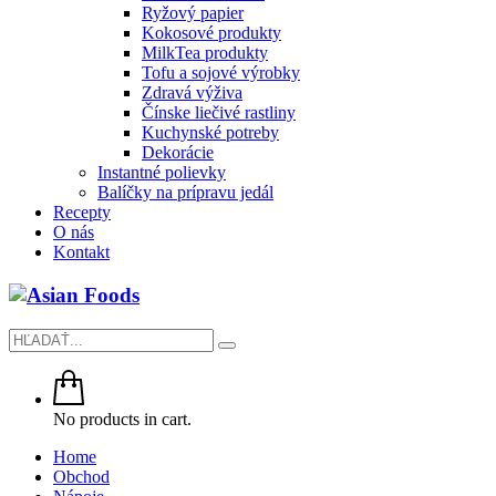
Ryžový papier
Kokosové produkty
MilkTea produkty
Tofu a sojové výrobky
Zdravá výživa
Čínske liečivé rastliny
Kuchynské potreby
Dekorácie
Instantné polievky
Balíčky na prípravu jedál
Recepty
O nás
Kontakt
No products in cart.
Home
Obchod