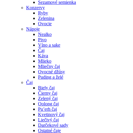
Sezamové semienka
Konzervy
Ryby
Zelenina
Ovocie
Nápoje
Nealko
Pivo
Víno a sake
Čaj
Káva
Mlieko
Mliečny čaj
Ovocné džúsy
Puding a želé
Čaj
Biely čaj
Čierny čaj
Zelený čaj
Oolong čaj
Pu’erh čaj
Kvetinový čaj
Liečivý čaj
Darčekové sady
Ostatné čaje