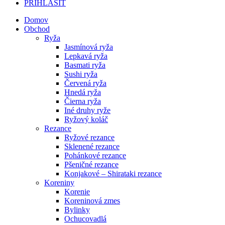
PRIHLÁSIŤ
Domov
Obchod
Ryža
Jasmínová ryža
Lepkavá ryža
Basmati ryža
Sushi ryža
Červená ryža
Hnedá ryža
Čierna ryža
Iné druhy ryže
Ryžový koláč
Rezance
Ryžové rezance
Sklenené rezance
Pohánkové rezance
Pšeničné rezance
Konjakové – Shirataki rezance
Koreniny
Korenie
Koreninová zmes
Bylinky
Ochucovadlá