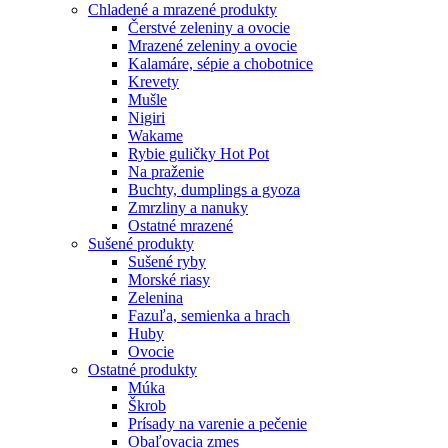
Chladené a mrazené produkty
Čerstvé zeleniny a ovocie
Mrazené zeleniny a ovocie
Kalamáre, sépie a chobotnice
Krevety
Mušle
Nigiri
Wakame
Rybie guličky Hot Pot
Na praženie
Buchty, dumplings a gyoza
Zmrzliny a nanuky
Ostatné mrazené
Sušené produkty
Sušené ryby
Morské riasy
Zelenina
Fazuľa, semienka a hrach
Huby
Ovocie
Ostatné produkty
Múka
Škrob
Prísady na varenie a pečenie
Obaľovacia zmes