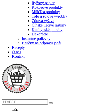
Ryžový papier
Kokosové produkty
MilkTea produkty
Tofu a sojové výrobky
Zdravá výživa
Čínske liečivé rastliny
Kuchynské potreby
Dekorácie
Instantné polievky
Balíčky na prípravu jedál
Recepty
O nás
Kontakt