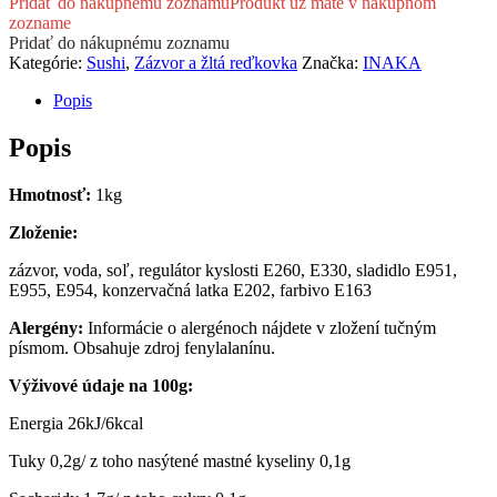
Pridať do nákupnému zoznamu
Produkt už máte v nákupnom
Ginger
zozname
Pink
Pridať do nákupnému zoznamu
1kg
Kategórie:
Sushi
,
Zázvor a žltá reďkovka
Značka:
INAKA
Popis
Popis
Hmotnosť:
1kg
Zloženie:
zázvor, voda, soľ, regulátor kyslosti E260, E330, sladidlo E951,
E955, E954, konzervačná latka E202, farbivo E163
Alergény:
Informácie o alergénoch nájdete v zložení tučným
písmom. Obsahuje zdroj fenylalanínu.
Výživové údaje na 100
g
:
Energia 26kJ/6kcal
Tuky 0,2g/ z toho nasýtené mastné kyseliny 0,1g