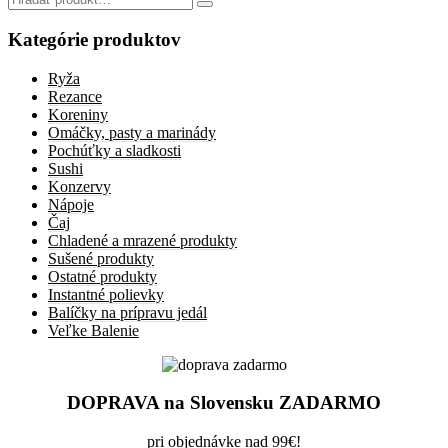
for:
Kategórie produktov
Ryža
Rezance
Koreniny
Omáčky, pasty a marinády
Pochúťky a sladkosti
Sushi
Konzervy
Nápoje
Čaj
Chladené a mrazené produkty
Sušené produkty
Ostatné produkty
Instantné polievky
Balíčky na prípravu jedál
Veľke Balenie
DOPRAVA na Slovensku ZADARMO
pri objednávke nad 99€!