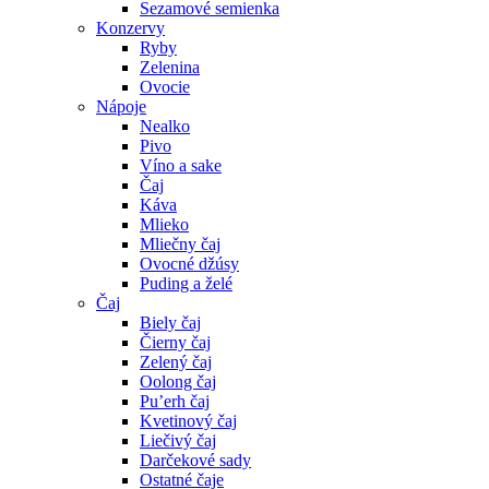
Sezamové semienka
Konzervy
Ryby
Zelenina
Ovocie
Nápoje
Nealko
Pivo
Víno a sake
Čaj
Káva
Mlieko
Mliečny čaj
Ovocné džúsy
Puding a želé
Čaj
Biely čaj
Čierny čaj
Zelený čaj
Oolong čaj
Pu’erh čaj
Kvetinový čaj
Liečivý čaj
Darčekové sady
Ostatné čaje