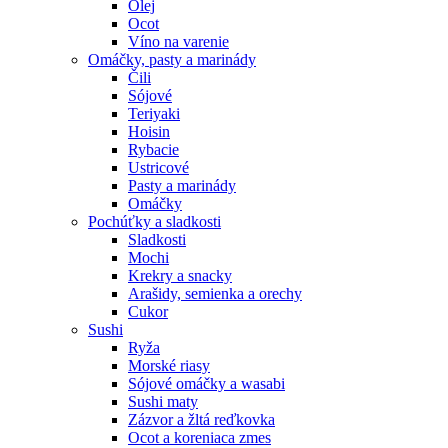
Olej
Ocot
Víno na varenie
Omáčky, pasty a marinády
Čili
Sójové
Teriyaki
Hoisin
Rybacie
Ustricové
Pasty a marinády
Omáčky
Pochúťky a sladkosti
Sladkosti
Mochi
Krekry a snacky
Arašidy, semienka a orechy
Cukor
Sushi
Ryža
Morské riasy
Sójové omáčky a wasabi
Sushi maty
Zázvor a žltá reďkovka
Ocot a koreniaca zmes