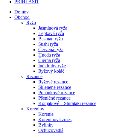
PRIHLÁSIŤ
Domov
Obchod
Ryža
Jasmínová ryža
Lepkavá ryža
Basmati ryža
Sushi ryža
Červená ryža
Hnedá ryža
Čierna ryža
Iné druhy ryže
Ryžový koláč
Rezance
Ryžové rezance
Sklenené rezance
Pohánkové rezance
Pšeničné rezance
Konjakové – Shirataki rezance
Koreniny
Korenie
Koreninová zmes
Bylinky
Ochucovadlá