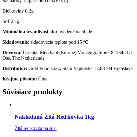
Sacharidy 1,7g/ z toho cukry 0,1g
Bielkoviny 0,2g
Soľ 2,1g
Minimálna trvanlivosť do:
uvedené na obale
Skladovanie:
skladovacia teplota pod 15
°C
Dovozca:
Oriental Merchant (Europe) Vorstengrafdonk 8, 5342 LT
Oss, The Netherlands
Distribútor:
Gold Food s.r.o., Stara Vajnorska 17,83104 Bratislava
Krajina pôvodu:
Čina
Súvisiace produkty
Nakladaná Žltá Reďkovka 1kg
Žltá reďkovka na suši