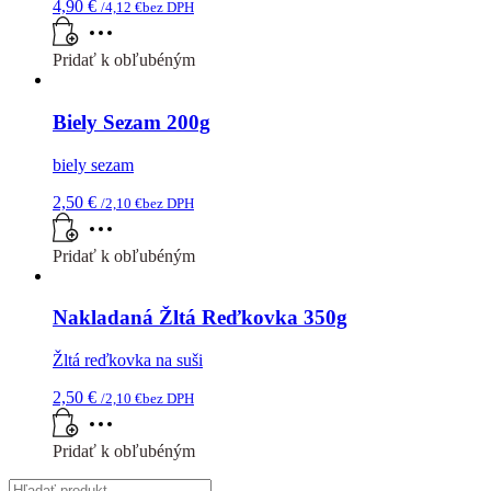
4,90
€
/
4,12
€
bez DPH
Pridať k obľubéným
Biely Sezam 200g
biely sezam
2,50
€
/
2,10
€
bez DPH
Pridať k obľubéným
Nakladaná Žltá Reďkovka 350g
Žltá reďkovka na suši
2,50
€
/
2,10
€
bez DPH
Pridať k obľubéným
Search