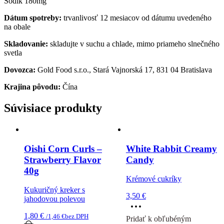
Sodík 180mg
Dátum spotreby:
trvanlivosť 12 mesiacov od dátumu uvedeného
na obale
Skladovanie:
skladujte v suchu a chlade, mimo priameho slnečného
svetla
Dovozca:
Gold Food s.r.o., Stará Vajnorská 17, 831 04 Bratislava
Krajina pôvodu:
Čína
Súvisiace produkty
Oishi Corn Curls –
White Rabbit Creamy
Strawberry Flavor
Candy
40g
Krémové cukríky
Kukuričný kreker s
3,50
€
jahodovou polevou
Tento
produkt
1,80
€
/
1,46
€
bez DPH
Pridať k obľubéným
má