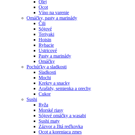
Olej
Ocot
Víno na varenie
Omáčky, pasty a marinády
Čili
Sójové
Teriyaki
Hoisin
Rybacie
Ustricové
Pasty a marinády
Omáčky
Pochúťky a sladkosti
Sladkosti
Mochi
Krekry a snacky
Arašidy, semienka a orechy
Cukor
Sushi
Ryža
Morské riasy
Sójové omáčky a wasabi
Sushi maty
Zázvor a žltá reďkovka
Ocot a koreniaca zmes