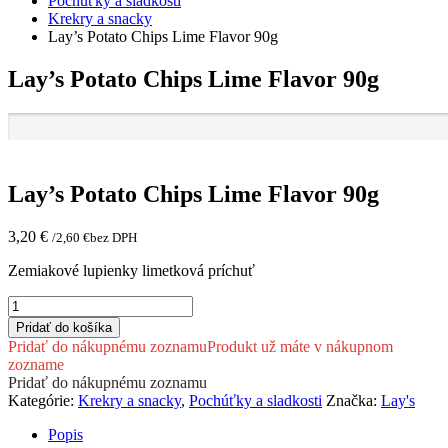
Pochúťky a sladkosti
Krekry a snacky
Lay’s Potato Chips Lime Flavor 90g
Lay’s Potato Chips Lime Flavor 90g
Lay’s Potato Chips Lime Flavor 90g
3,20
€
/
2,60
€
bez DPH
Zemiakové lupienky limetková príchuť
množstvo
Lay's
Pridať do košíka
Potato
Pridať do nákupnému zoznamu
Produkt už máte v nákupnom
Chips
zozname
Lime
Pridať do nákupnému zoznamu
Flavor
Kategórie:
Krekry a snacky
,
Pochúťky a sladkosti
Značka:
Lay's
90g
Popis