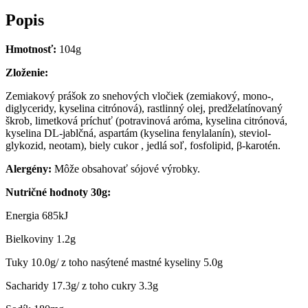
Popis
Hmotnosť:
104g
Zloženie:
Zemiakový prášok zo snehových vločiek (zemiakový, mono-,
diglyceridy, kyselina citrónová), rastlinný olej, predželatínovaný
škrob, limetková príchuť (potravinová aróma, kyselina citrónová,
kyselina DL-jablčná, aspartám (kyselina fenylalanín), steviol-
glykozid, neotam), biely cukor , jedlá soľ, fosfolipid, β-karotén.
Alergény:
Môže obsahovať sójové výrobky.
Nutričné hodnoty
30
g:
Energia 685kJ
Bielkoviny 1.2g
Tuky 10.0g/ z toho nasýtené mastné kyseliny 5.0g
Sacharidy 17.3g/ z toho cukry 3.3g