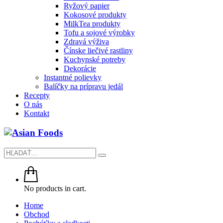
Ryžový papier
Kokosové produkty
MilkTea produkty
Tofu a sojové výrobky
Zdravá výživa
Čínske liečivé rastliny
Kuchynské potreby
Dekorácie
Instantné polievky
Balíčky na prípravu jedál
Recepty
O nás
Kontakt
No products in cart.
Home
Obchod