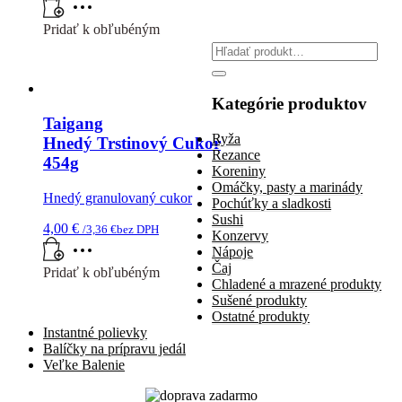
viacero
Pridať k obľubéným
variantov.
Možnosti
Search
si
for:
môžete
vybrať
Kategórie produktov
na
Taigang
stránke
Ryža
Hnedý Trstinový Cukor
produktu.
Rezance
454g
Koreniny
Omáčky, pasty a marinády
Hnedý granulovaný cukor
Pochúťky a sladkosti
Sushi
4,00
€
/
3,36
€
bez DPH
Konzervy
Nápoje
Čaj
Pridať k obľubéným
Chladené a mrazené produkty
Sušené produkty
Ostatné produkty
Instantné polievky
Balíčky na prípravu jedál
Veľke Balenie