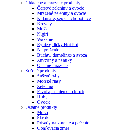
Chladené a mrazené produkty
Čerstvé zeleniny a ovocie
Mrazené zeleniny a ovocie
Kalamáre, sépie a chobotnice
Krevety
Mušle
Nigiri
Wakame
Rybie guličky Hot Pot
Na praženie
Buchty, dumplings a gyoza
Zmrzliny a nanuky
Ostatné mrazené
Sušené produkty
Sušené ryby
Morské riasy
Zelenina
Fazuľa, semienka a hrach
Huby
Ovocie
Ostatné produkty
Múka
Škrob
Prísady na varenie a pečenie
Obaľovacia zmes