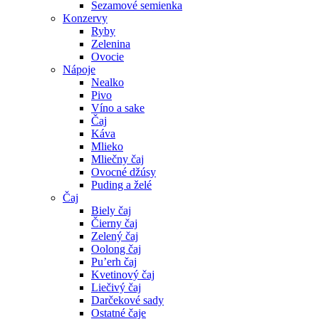
Sezamové semienka
Konzervy
Ryby
Zelenina
Ovocie
Nápoje
Nealko
Pivo
Víno a sake
Čaj
Káva
Mlieko
Mliečny čaj
Ovocné džúsy
Puding a želé
Čaj
Biely čaj
Čierny čaj
Zelený čaj
Oolong čaj
Pu’erh čaj
Kvetinový čaj
Liečivý čaj
Darčekové sady
Ostatné čaje