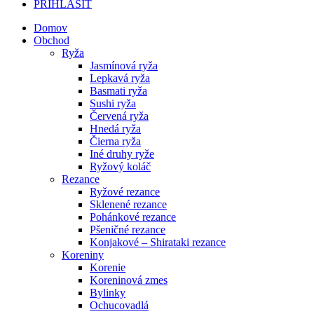
PRIHLÁSIŤ
Domov
Obchod
Ryža
Jasmínová ryža
Lepkavá ryža
Basmati ryža
Sushi ryža
Červená ryža
Hnedá ryža
Čierna ryža
Iné druhy ryže
Ryžový koláč
Rezance
Ryžové rezance
Sklenené rezance
Pohánkové rezance
Pšeničné rezance
Konjakové – Shirataki rezance
Koreniny
Korenie
Koreninová zmes
Bylinky
Ochucovadlá