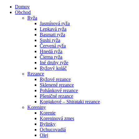
Domov
Obchod
Ryža
Jasmínová ryža
Lepkavá ryža
Basmati ryža
Sushi ryža
Červená ryža
Hnedá ryža
Čierna ryža
Iné druhy ryže
Ryžový koláč
Rezance
Ryžové rezance
Sklenené rezance
Pohánkové rezance
Pšeničné rezance
Konjakové – Shirataki rezance
Koreniny
Korenie
Koreninová zmes
Bylinky
Ochucovadlá
Olej