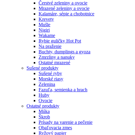
Čerstvé zeleniny a ovocie
Mrazené zeleniny a ovocie
Kalamáre, sépie a chobotnice
Krevety
Mušle
Nigiri
Wakame
Rybie guličky Hot Pot
Na praženie
Buchty, dumplings a gyoza
Zmrzliny a nanuky
Ostatné mrazené
Sušené produkty
Sušené ryby
Morské riasy
Zelenina
Fazuľa, semienka a hrach
Huby
Ovocie
Ostatné produkty
Múka
Škrob
Prísady na varenie a pečenie
Obaľovacia zmes
Ryžový papier