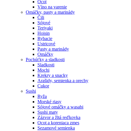
Ocot
Víno na varenie
Omáčky, pasty a marinády
Čili
Sójové
Teriyaki
Hoisin
Rybacie
Ustricové
Pasty a marinády
Omáčky
Pochúťky a sladkosti
Sladkosti
Mochi
Krekry a snacky
Arašidy, semienka a orechy
Cukor
Sushi
Ryža
Morské riasy
Sójové omáčky a wasabi
Sushi maty
Zázvor a žltá reďkovka
Ocot a koreniaca zmes
Sezamové semienka