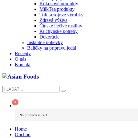
Kokosové produkty
MilkTea produkty
Tofu a sojové výrobky
Zdravá výživa
Čínske liečivé rastliny
Kuchynské potreby
Dekorácie
Instantné polievky
Balíčky na prípravu jedál
Recepty
O nás
Kontakt
No products in cart.
Home
Obchod