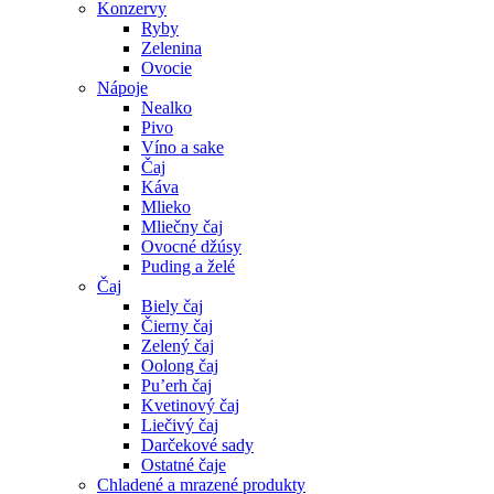
Konzervy
Ryby
Zelenina
Ovocie
Nápoje
Nealko
Pivo
Víno a sake
Čaj
Káva
Mlieko
Mliečny čaj
Ovocné džúsy
Puding a želé
Čaj
Biely čaj
Čierny čaj
Zelený čaj
Oolong čaj
Pu’erh čaj
Kvetinový čaj
Liečivý čaj
Darčekové sady
Ostatné čaje
Chladené a mrazené produkty