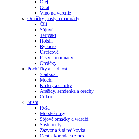
Olej
Ocot
Víno na varenie
Omáčky, pasty a marinády
Čili
Sójové
Teriyaki
Hoisin
Rybacie
Ustricové
Pasty a marinády
Omáčky
Pochúťky a sladkosti
Sladkosti
Mochi
Krekry a snacky
Arašidy, semienka a orechy
Cukor
Sushi
Ryža
Morské riasy
Sójové omáčky a wasabi
Sushi maty
Zázvor a žltá reďkovka
Ocot a koreniaca zmes