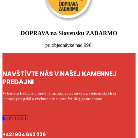
DOPRAVA na Slovensku ZADARMO
pri objednávke nad 99€!
NAVŠTÍVTE NÁS V NAŠEJ KAMENNEJ
PREDAJNI
Vyberte si tradičné potraviny na prípravu čínskych, vietnamských či
japonských jedál a vychutnajte si čaro ázijskej gastronómie.
KONTAKT
+421 904 653 236