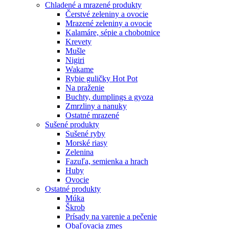
Chladené a mrazené produkty
Čerstvé zeleniny a ovocie
Mrazené zeleniny a ovocie
Kalamáre, sépie a chobotnice
Krevety
Mušle
Nigiri
Wakame
Rybie guličky Hot Pot
Na praženie
Buchty, dumplings a gyoza
Zmrzliny a nanuky
Ostatné mrazené
Sušené produkty
Sušené ryby
Morské riasy
Zelenina
Fazuľa, semienka a hrach
Huby
Ovocie
Ostatné produkty
Múka
Škrob
Prísady na varenie a pečenie
Obaľovacia zmes