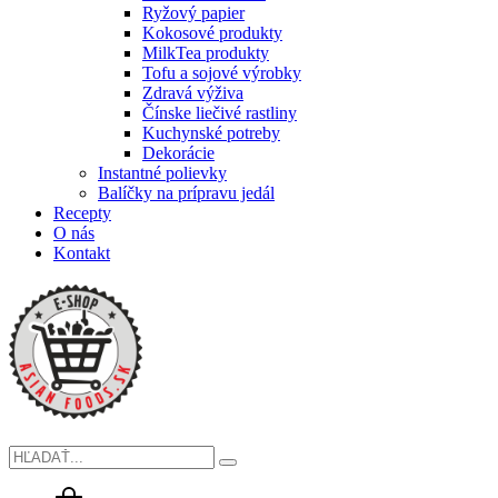
Ryžový papier
Kokosové produkty
MilkTea produkty
Tofu a sojové výrobky
Zdravá výživa
Čínske liečivé rastliny
Kuchynské potreby
Dekorácie
Instantné polievky
Balíčky na prípravu jedál
Recepty
O nás
Kontakt