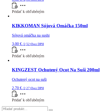
Pridať k obľubéným
KIKKOMAN Sójová Omáčka 150ml
Sójová omáčka na sushi
3,00
€
/
2,52
€
bez DPH
Pridať k obľubéným
KINGZEST Ochutený Ocot Na Suši 200ml
Ochutený ocot na suši
2,70
€
/
2,27
€
bez DPH
Pridať k obľubéným
Search