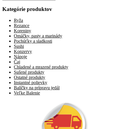
for:
Kategórie produktov
Ryža
Rezance
Koreniny
Omáčky, pasty a marinády
Pochúťky a sladkosti
Sushi
Konzervy
Nápoje
Čaj
Chladené a mrazené produkty
Sušené produkty
Ostatné produkty
Instantné polievky
Balíčky na prípravu jedál
Veľke Balenie