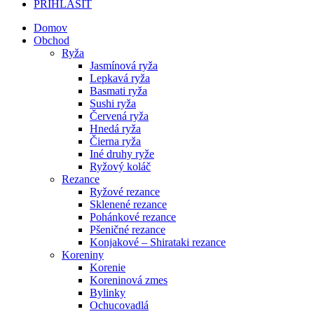
PRIHLÁSIŤ
Domov
Obchod
Ryža
Jasmínová ryža
Lepkavá ryža
Basmati ryža
Sushi ryža
Červená ryža
Hnedá ryža
Čierna ryža
Iné druhy ryže
Ryžový koláč
Rezance
Ryžové rezance
Sklenené rezance
Pohánkové rezance
Pšeničné rezance
Konjakové – Shirataki rezance
Koreniny
Korenie
Koreninová zmes
Bylinky
Ochucovadlá