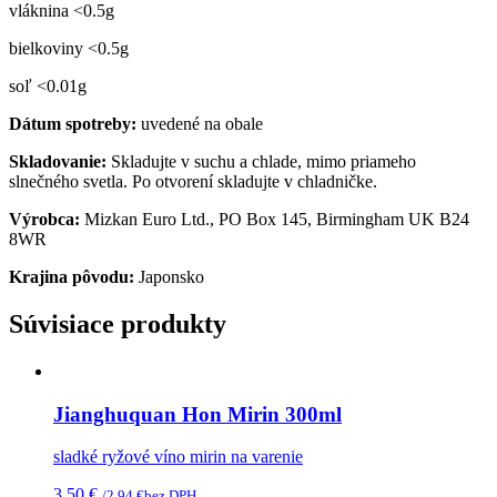
vláknina <0.5g
bielkoviny <0.5g
soľ <0.01g
Dátum spotreby:
uvedené na obale
Skladovanie:
Skladujte v suchu a chlade, mimo priameho
slnečného svetla. Po otvorení skladujte v chladničke.
Výrobca
:
Mizkan Euro Ltd., PO Box 145, Birmingham UK B24
8WR
Krajina pôvodu:
Japonsko
Súvisiace produkty
Jianghuquan Hon Mirin 300ml
sladké ryžové víno mirin na varenie
3,50
€
/
2,94
€
bez DPH