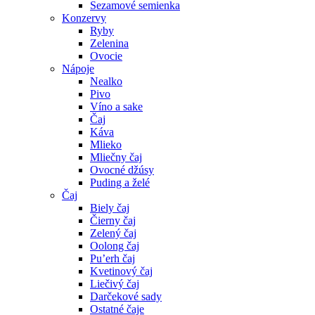
Sezamové semienka
Konzervy
Ryby
Zelenina
Ovocie
Nápoje
Nealko
Pivo
Víno a sake
Čaj
Káva
Mlieko
Mliečny čaj
Ovocné džúsy
Puding a želé
Čaj
Biely čaj
Čierny čaj
Zelený čaj
Oolong čaj
Pu’erh čaj
Kvetinový čaj
Liečivý čaj
Darčekové sady
Ostatné čaje