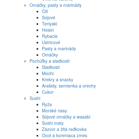
Omáčky, pasty a marinády
Čili
Sójové
Teriyaki
Hoisin
Rybacie
Ustricové
Pasty a marinády
Omáčky
Pochúťky a sladkosti
Sladkosti
Mochi
Krekry a snacky
Arašidy, semienka a orechy
Cukor
Sushi
Ryža
Morské riasy
Sójové omáčky a wasabi
Sushi maty
Zázvor a žltá reďkovka
Ocot a koreniaca zmes