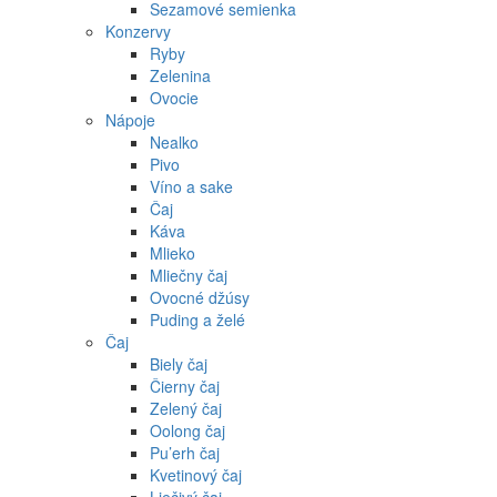
Sezamové semienka
Konzervy
Ryby
Zelenina
Ovocie
Nápoje
Nealko
Pivo
Víno a sake
Čaj
Káva
Mlieko
Mliečny čaj
Ovocné džúsy
Puding a želé
Čaj
Biely čaj
Čierny čaj
Zelený čaj
Oolong čaj
Pu’erh čaj
Kvetinový čaj