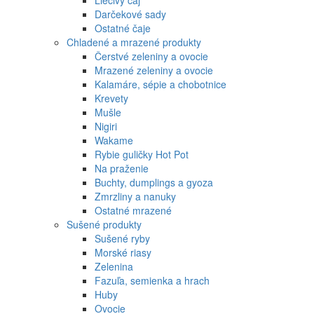
Liečivý čaj
Darčekové sady
Ostatné čaje
Chladené a mrazené produkty
Čerstvé zeleniny a ovocie
Mrazené zeleniny a ovocie
Kalamáre, sépie a chobotnice
Krevety
Mušle
Nigiri
Wakame
Rybie guličky Hot Pot
Na praženie
Buchty, dumplings a gyoza
Zmrzliny a nanuky
Ostatné mrazené
Sušené produkty
Sušené ryby
Morské riasy
Zelenina
Fazuľa, semienka a hrach
Huby
Ovocie