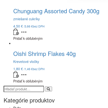
Chunguang Assorted Candy 300g
zmiešané cukríky
4,50
€
/
3,66
€
bez DPH
Pridať k obľubéným
Oishi Shrimp Flakes 40g
Krevetové vločky
1,80
€
/
1,46
€
bez DPH
Pridať k obľubéným
Search
for:
Kategórie produktov