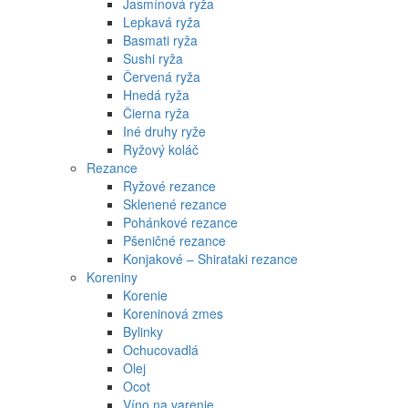
Jasmínová ryža
Lepkavá ryža
Basmati ryža
Sushi ryža
Červená ryža
Hnedá ryža
Čierna ryža
Iné druhy ryže
Ryžový koláč
Rezance
Ryžové rezance
Sklenené rezance
Pohánkové rezance
Pšeničné rezance
Konjakové – Shirataki rezance
Koreniny
Korenie
Koreninová zmes
Bylinky
Ochucovadlá
Olej
Ocot
Víno na varenie