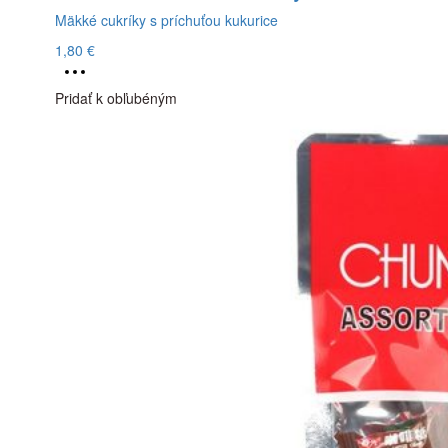
Mäkké cukríky s príchuťou kukurice
1,80
€
Tento
produkt
Pridať k obľubéným
má
viacero
variantov.
Možnosti
si
môžete
vybrať
na
stránke
produktu.