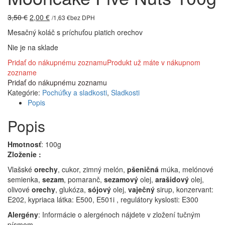
Pôvodná
Aktuálna
3,50
€
2,00
€
/
1,63
€
bez DPH
cena
cena
Mesačný koláč s príchuťou piatich orechov
bola:
je:
3,50 €.
2,00 €.
Nie je na sklade
Pridať do nákupnému zoznamu
Produkt už máte v nákupnom
zozname
Pridať do nákupnému zoznamu
Kategórie:
Pochúťky a sladkosti
,
Sladkosti
Popis
Popis
Hmotnosť
: 100g
Zloženie
:
Vlašské
orechy
, cukor, zimný melón,
pšeničná
múka, melónové
semienka,
sezam
, pomaranč,
sezamový
olej,
arašidový
olej,
olivové
orechy
, glukóza,
sójový
olej,
vaječný
sirup, konzervant:
E202, kypriaca látka: E500, E501i , regulátory kyslosti: E300
A
lergén
y
: Informácie o alergénoch nájdete v zložení tučným
písmom.