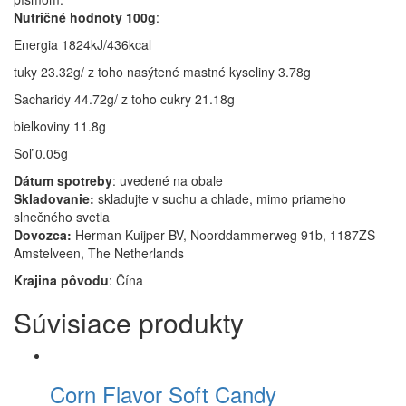
N
utrič
né hodnoty
100g
:
Energia 1824kJ/436kcal
tuky 23.32g/ z toho nasýtené mastné kyseliny 3.78g
Sacharidy 44.72g/ z toho cukry 21.18g
bielkoviny 11.8g
Soľ 0.05g
D
átum spotreby
: uvedené na obale
Skladovanie:
skladujte v suchu a chlade, mimo priameho
slnečného svetla
Dovozca:
Herman Kuijper BV, Noorddammerweg 91b, 1187ZS
Amstelveen, The Netherlands
K
raji
na pôvodu
: Čína
Súvisiace produkty
Corn Flavor Soft Candy