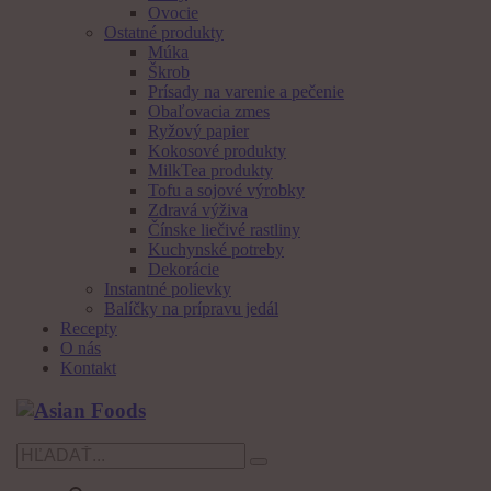
Ovocie
Ostatné produkty
Múka
Škrob
Prísady na varenie a pečenie
Obaľovacia zmes
Ryžový papier
Kokosové produkty
MilkTea produkty
Tofu a sojové výrobky
Zdravá výživa
Čínske liečivé rastliny
Kuchynské potreby
Dekorácie
Instantné polievky
Balíčky na prípravu jedál
Recepty
O nás
Kontakt