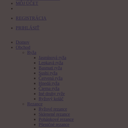
MÔJ ÚČET
REGISTRÁCIA
PRIHLÁSIŤ
Domov
Obchod
Ryža
Jasmínová ryža
Lepkavá ryža
Basmati ryža
Sushi ryža
Červená ryža
Hnedá ryža
Čierna ryža
Iné druhy ryže
Ryžový koláč
Rezance
Ryžové rezance
Sklenené rezance
Pohánkové rezance
Pšeničné rezance