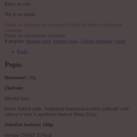
Riasy na suši
Nie je na sklade
Pridať do nákupnému zoznamu
Produkt už máte v nákupnom
zozname
Pridať do nákupnému zoznamu
Kategórie:
Morské riasy
,
Morské riasy
,
Sušené produkty
,
Sushi
Popis
Popis
Hmotnosť:
28g
Zloženie:
Morské riasy
Pozor Jodrich jedlo. Nadmerná konzumácia môže poškodiť vaše
zdravie a viesť k narušeniu funkcie štítnej žľazy.
Nutričné hodnoty 100g:
energia 1500kJ/ 357kcal