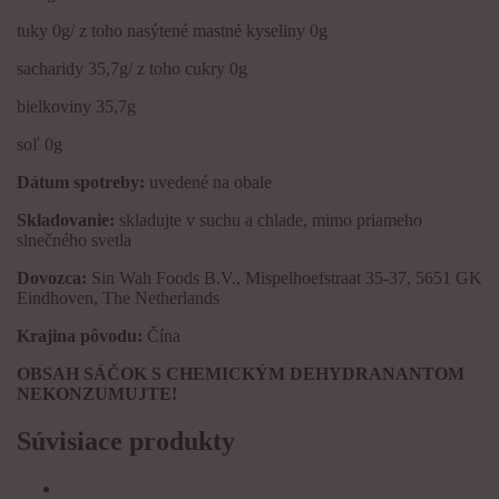
tuky 0g/ z toho nasýtené mastné kyseliny 0g
sacharidy 35,7g/ z toho cukry 0g
bielkoviny 35,7g
soľ 0g
Dátum spotreby:
uvedené na obale
Skladovanie:
skladujte v suchu a chlade, mimo priameho
slnečného svetla
Dovozca:
Sin Wah Foods B.V., Mispelhoefstraat 35-37, 5651 GK
Eindhoven, The Netherlands
Krajina pôvodu:
Čína
OBSAH SÁČOK S CHEMICKÝM DEHYDRANANTOM
NEKONZUMUJTE!
Súvisiace produkty