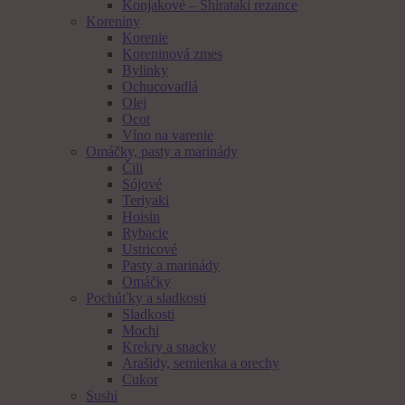
Konjakové – Shirataki rezance
Koreniny
Korenie
Koreninová zmes
Bylinky
Ochucovadlá
Olej
Ocot
Víno na varenie
Omáčky, pasty a marinády
Čili
Sójové
Teriyaki
Hoisin
Rybacie
Ustricové
Pasty a marinády
Omáčky
Pochúťky a sladkosti
Sladkosti
Mochi
Krekry a snacky
Arašidy, semienka a orechy
Cukor
Sushi