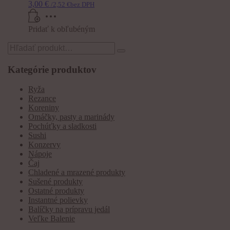
3,00
€
/
2,52
€
bez DPH
Pridať k obľubéným
Search
for:
Kategórie produktov
Ryža
Rezance
Koreniny
Omáčky, pasty a marinády
Pochúťky a sladkosti
Sushi
Konzervy
Nápoje
Čaj
Chladené a mrazené produkty
Sušené produkty
Ostatné produkty
Instantné polievky
Balíčky na prípravu jedál
Veľke Balenie