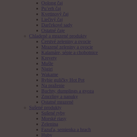
Oolong čaj
Pu’erh čaj
Kvetinový čaj
Liečivý čaj
Darčekové sady
Ostatné čaje
Chladené a mrazené produkty
Čerstvé zeleniny a ovocie
Mrazené zeleniny a ovocie
Kalamáre, sépie a chobotnice
Krevety
Mušle
Nigiri
Wakame
Rybie guličky Hot Pot
Na praženie
Buchty, dumplings a gyoza
Zmrzliny a nanuky
Ostatné mrazené
Sušené produkty
Sušené ryby
Morské riasy
Zelenina
Fazuľa, semienka a hrach
Huby