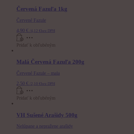
Červená Fazuľa 1kg
Červené Fazule
4,90
€
/
4,12
€
bez DPH
Pridať k obľubéným
Malá Červená Fazuľa 200g
Červené Fazule – mala
2,50
€
/
2,10
€
bez DPH
Pridať k obľubéným
VH Sušené Arašidy 500g
Nelúpane a nepražene arašidy