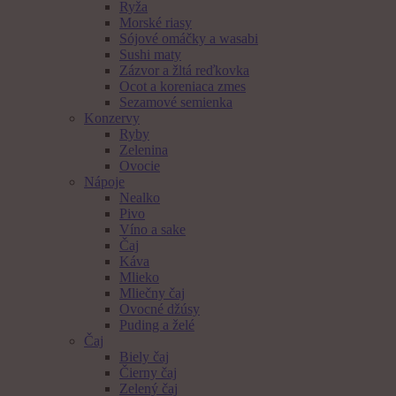
Ryža
Morské riasy
Sójové omáčky a wasabi
Sushi maty
Zázvor a žltá reďkovka
Ocot a koreniaca zmes
Sezamové semienka
Konzervy
Ryby
Zelenina
Ovocie
Nápoje
Nealko
Pivo
Víno a sake
Čaj
Káva
Mlieko
Mliečny čaj
Ovocné džúsy
Puding a želé
Čaj
Biely čaj
Čierny čaj
Zelený čaj