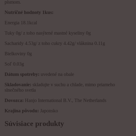
písmom.
Nutričné hodnoty
1kus
:
Energia 18.1kcal
Tuky 0g/ z toho nasýtené mastné kyseliny 0g
Sacharidy 4.53g/ z toho cukry 4.42g/ vláknina 0.11g
Bielkoviny 0g
Soľ 0.03g
Dátum spotreby:
uvedené na obale
Skladovanie:
skladujte v suchu a chlade, mimo priameho
slnečného svetla
Dovozca:
Hanjo International B.V., The Netherlands
Krajina pôvodu:
Japonsko
Súvisiace produkty