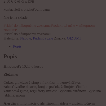
2,50
€
/
2,03
€
bez DPH
konjac želé s príchuťou hrozna
Nie je na sklade
Pridať do nákupnému zoznamu
Produkt už máte v nákupnom
zozname
Pridať do nákupnému zoznamu
Kategórie:
Nápoje
,
Puding a želé
Značka:
OIZUMI
Popis
Popis
Hmotnosť:
102g, 6 kusov
Zloženie:
Cukor, glukózový sirup a fruktóza, hroznová šťava,
zahusťovadlo: dextrín, konjac prášok, želírujúce činidlo:
xantánová guma, regulátory kyslosti: kyselina citrónová, kyselina
jablčná, arómy
Alergény:
Informácie o alergénoch nájdete v zložení tučným