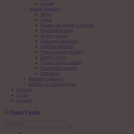
Ovocie
Ostatné produkty
Múka
Škrob
Prísady na varenie a pečenie
Obaľovacia zmes
Ryžový papier
Kokosové produkty
MilkTea produkty
Tofu a sojové výrobky
Zdravá výživa
Čínske liečivé rastliny
Kuchynské potreby
Dekorácie
Instantné polievky
Balíčky na prípravu jedál
Recepty
O nás
Kontakt