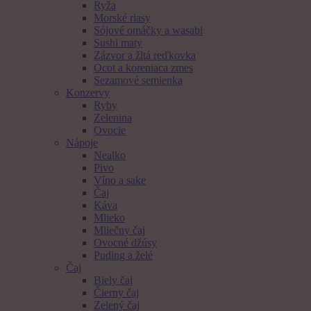
Ryža
Morské riasy
Sójové omáčky a wasabi
Sushi maty
Zázvor a žltá reďkovka
Ocot a koreniaca zmes
Sezamové semienka
Konzervy
Ryby
Zelenina
Ovocie
Nápoje
Nealko
Pivo
Víno a sake
Čaj
Káva
Mlieko
Mliečny čaj
Ovocné džúsy
Puding a želé
Čaj
Biely čaj
Čierny čaj
Zelený čaj