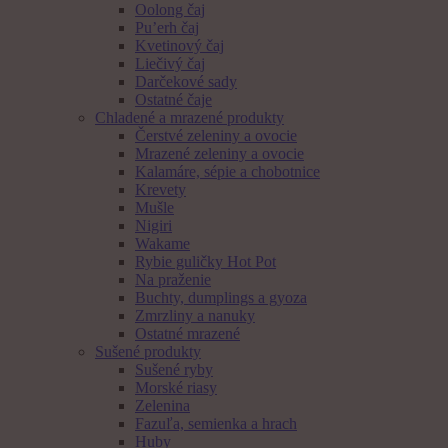
Oolong čaj
Pu’erh čaj
Kvetinový čaj
Liečivý čaj
Darčekové sady
Ostatné čaje
Chladené a mrazené produkty
Čerstvé zeleniny a ovocie
Mrazené zeleniny a ovocie
Kalamáre, sépie a chobotnice
Krevety
Mušle
Nigiri
Wakame
Rybie guličky Hot Pot
Na praženie
Buchty, dumplings a gyoza
Zmrzliny a nanuky
Ostatné mrazené
Sušené produkty
Sušené ryby
Morské riasy
Zelenina
Fazuľa, semienka a hrach
Huby