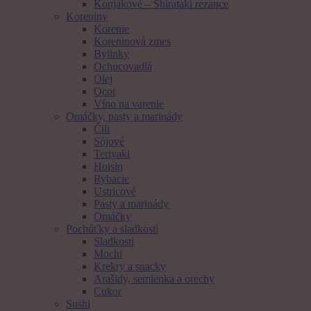
Konjakové – Shirataki rezance
Koreniny
Korenie
Koreninová zmes
Bylinky
Ochucovadlá
Olej
Ocot
Víno na varenie
Omáčky, pasty a marinády
Čili
Sójové
Teriyaki
Hoisin
Rybacie
Ustricové
Pasty a marinády
Omáčky
Pochúťky a sladkosti
Sladkosti
Mochi
Krekry a snacky
Arašidy, semienka a orechy
Cukor
Sushi