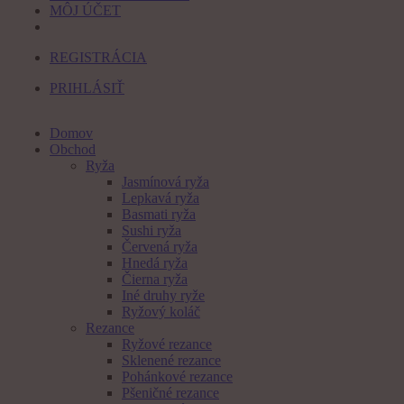
MÔJ ÚČET
REGISTRÁCIA
PRIHLÁSIŤ
Domov
Obchod
Ryža
Jasmínová ryža
Lepkavá ryža
Basmati ryža
Sushi ryža
Červená ryža
Hnedá ryža
Čierna ryža
Iné druhy ryže
Ryžový koláč
Rezance
Ryžové rezance
Sklenené rezance
Pohánkové rezance
Pšeničné rezance