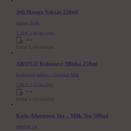
Jefi Mango Nektár 250ml
mango drink
1,30
€
/
1,06
€
bez DPH
Pridať k obľubéným
AROY-D Kokosové Mlieko 250ml
Kokosové mlieko – Coconut Milk
1,90
€
/
1,60
€
bez DPH
Pridať k obľubéným
Kirin Afternoon Tea – Milk Tea 500ml
mliečny čaj