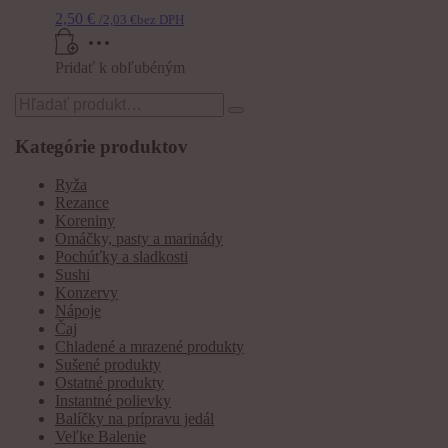
2,50
€
/
2,03
€
bez DPH
Pridať k obľubéným
Search
for:
Kategórie produktov
Ryža
Rezance
Koreniny
Omáčky, pasty a marinády
Pochúťky a sladkosti
Sushi
Konzervy
Nápoje
Čaj
Chladené a mrazené produkty
Sušené produkty
Ostatné produkty
Instantné polievky
Balíčky na prípravu jedál
Veľke Balenie