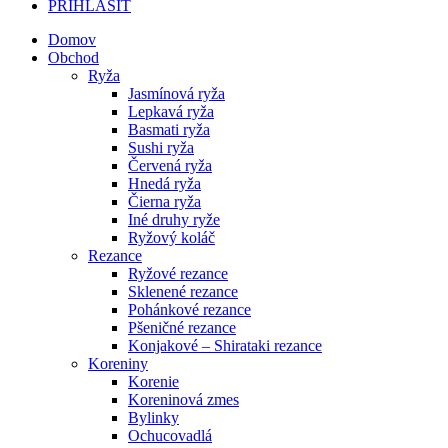
PRIHLÁSIŤ
Domov
Obchod
Ryža
Jasmínová ryža
Lepkavá ryža
Basmati ryža
Sushi ryža
Červená ryža
Hnedá ryža
Čierna ryža
Iné druhy ryže
Ryžový koláč
Rezance
Ryžové rezance
Sklenené rezance
Pohánkové rezance
Pšeničné rezance
Konjakové – Shirataki rezance
Koreniny
Korenie
Koreninová zmes
Bylinky
Ochucovadlá