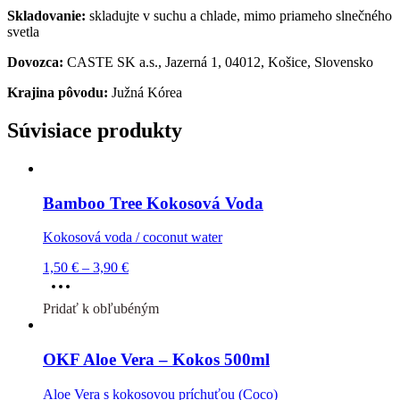
Skladovanie:
skladujte v suchu a chlade, mimo priameho slnečného
svetla
Dovozca:
CASTE SK a.s., Jazerná 1, 04012, Košice, Slovensko
Krajina pôvodu:
Južná Kórea
Súvisiace produkty
Bamboo Tree Kokosová Voda
Kokosová voda / coconut water
Price
1,50
€
–
3,90
€
Tento
range:
produkt
1,50 €
Pridať k obľubéným
má
through
viacero
3,90 €
variantov.
OKF Aloe Vera – Kokos 500ml
Možnosti
si
Aloe Vera s kokosovou príchuťou (Coco)
môžete