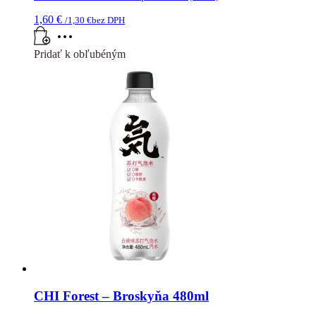
vybrať
1,60
€
/
1,30
€
bez DPH
na
stránke
produktu.
Pridať k obľubéným
CHI Forest – Broskyňa 480ml