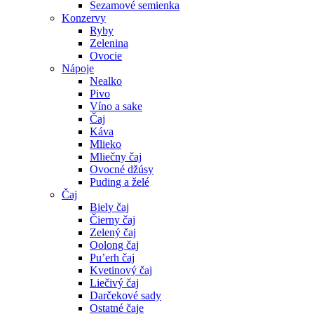
Sezamové semienka
Konzervy
Ryby
Zelenina
Ovocie
Nápoje
Nealko
Pivo
Víno a sake
Čaj
Káva
Mlieko
Mliečny čaj
Ovocné džúsy
Puding a želé
Čaj
Biely čaj
Čierny čaj
Zelený čaj
Oolong čaj
Pu’erh čaj
Kvetinový čaj
Liečivý čaj
Darčekové sady
Ostatné čaje