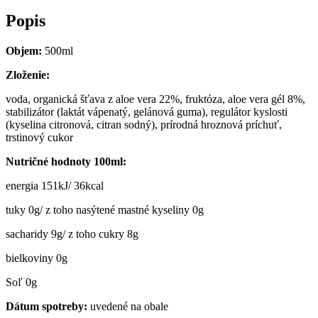
Popis
Objem:
500ml
Zloženie:
voda, organická šťava z aloe vera 22%, fruktóza, aloe vera gél 8%,
stabilizátor (laktát vápenatý, gelánová guma), regulátor kyslosti
(kyselina citronová, citran sodný), prírodná hroznová príchuť,
trstinový cukor
Nutričné hodnoty 100ml:
energia 151kJ/ 36kcal
tuky 0g/ z toho nasýtené mastné kyseliny 0g
sacharidy 9g/ z toho cukry 8g
bielkoviny 0g
Soľ 0g
Dátum spotreby:
uvedené na obale