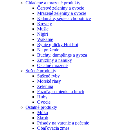
Chladené a mrazené produkty
Čerstvé zeleniny a ovocie
Mrazené zeleniny a ovocie
Kalamáre, sépie a chobotnice
Krevety
Mušle
Nigiri
Wakame
Rybie guličky Hot Pot
Na praženie
Buchty, dumplings a gyoza
Zmrzliny a nanuky
Ostatné mrazené
Sušené produkty
Sušené ryby
Morské riasy
Zelenina
Fazuľa, semienka a hrach
Huby
Ovocie
Ostatné produkty
Múka
Škrob
Prísady na varenie a pečenie
Obaľovacia zmes