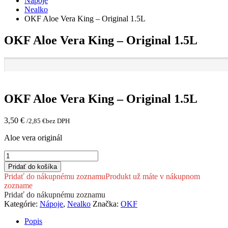
Nápoje
Nealko
OKF Aloe Vera King – Original 1.5L
OKF Aloe Vera King – Original 1.5L
OKF Aloe Vera King – Original 1.5L
3,50
€
/
2,85
€
bez DPH
Aloe vera originál
množstvo
OKF
Pridať do košíka
Aloe
Pridať do nákupnému zoznamu
Produkt už máte v nákupnom
Vera
zozname
King
Pridať do nákupnému zoznamu
–
Kategórie:
Nápoje
,
Nealko
Značka:
OKF
Original
1.5L
Popis