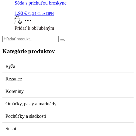
Sóda s príchuťou broskyne
1,90
€
/
1,54
€
bez DPH
Pridať k obľubéným
Search
for:
Kategórie produktov
Ryža
Rezance
Koreniny
Omáčky, pasty a marinády
Pochúťky a sladkosti
Sushi