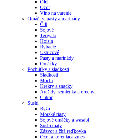
Olej
Ocot
Víno na varenie
Omáčky, pasty a marinády
Čili
Sójové
Teriyaki
Hoisin
Rybacie
Ustricové
Pasty a marinády
Omáčky
Pochúťky a sladkosti
Sladkosti
Mochi
Krekry a snacky
Arašidy, semienka a orechy
Cukor
Sushi
Ryža
Morské riasy
Sójové omáčky a wasabi
Sushi maty
Zázvor a žltá reďkovka
Ocot a koreniaca zmes