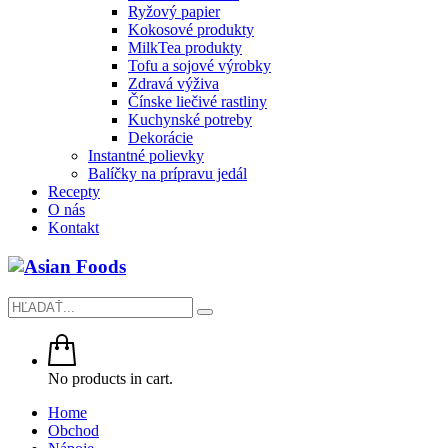
Ryžový papier
Kokosové produkty
MilkTea produkty
Tofu a sojové výrobky
Zdravá výživa
Čínske liečivé rastliny
Kuchynské potreby
Dekorácie
Instantné polievky
Balíčky na prípravu jedál
Recepty
O nás
Kontakt
No products in cart.
Home
Obchod