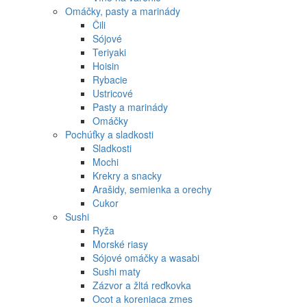
Omáčky, pasty a marinády
Čili
Sójové
Teriyaki
Hoisin
Rybacie
Ustricové
Pasty a marinády
Omáčky
Pochúťky a sladkosti
Sladkosti
Mochi
Krekry a snacky
Arašidy, semienka a orechy
Cukor
Sushi
Ryža
Morské riasy
Sójové omáčky a wasabi
Sushi maty
Zázvor a žltá reďkovka
Ocot a koreniaca zmes