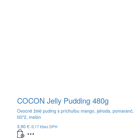
COCON Jelly Pudding 480g
Ovocné želé puding s príchuťou mango, jahoda, pomaranč,
líči*2, melón
3,90
€
/
3,17
€
bez DPH