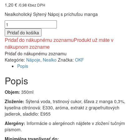
1,20
€
/
0,98
€
bez DPH
Nealkoholický Sýtený Nápoj s príchuťou manga
množstvo
OKF
Pridať do košíka
Sparkling
Pridať do nákupnému zoznamu
Produkt už máte v
Apple
nákupnom zozname
Mango
Pridať do nákupnému zoznamu
Lite
Kategórie:
Nápoje
,
Nealko
Značka:
OKF
350ml
Popis
Popis
Objem
:
350ml
Zloženie:
Sýtená voda, trstinový cukor, šťava z manga 0,3%,
kyselina citrónová: E330, aróma, extrakt z grapefruitových
jadierok, sladidlo: E955
Alergény:
Informácie o alergénoch nájdete v zložení tučným
písmom.
Minimálna trvanlivos
ť
do: