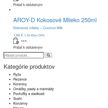
Pridať k obľubéným
AROY-D Kokosové Mlieko 250ml
Kokosové mlieko – Coconut Milk
1,90
€
/
1,60
€
bez DPH
Pridať k obľubéným
Search
for:
Kategórie produktov
Ryža
Rezance
Koreniny
Omáčky, pasty a marinády
Pochúťky a sladkosti
Sushi
Konzervy