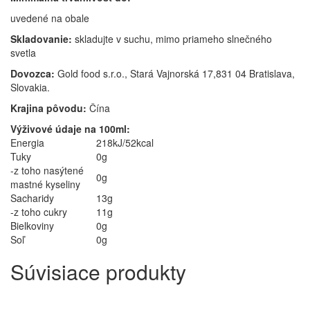
uvedené na obale
Skladovanie:
skladujte v suchu, mimo priameho slnečného
svetla
Dovoz
ca
:
Gold food s.r.o., Stará Vajnorská 17,831 04 Bratislava,
Slovakia.
Krajina pôvodu:
Čína
Výživové údaje
na
100
ml
:
Energia
218kJ/52kcal
Tuky
0g
-z toho nasýtené
0g
mastné kyseliny
Sacharidy
13g
-z toho cukry
11g
Bielkoviny
0g
Soľ
0g
Súvisiace produkty