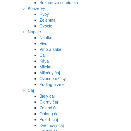
Sezamové semienka
Konzervy
Ryby
Zelenina
Ovocie
Nápoje
Nealko
Pivo
Víno a sake
Čaj
Káva
Mlieko
Mliečny čaj
Ovocné džúsy
Puding a želé
Čaj
Biely čaj
Čierny čaj
Zelený čaj
Oolong čaj
Pu’erh čaj
Kvetinový čaj