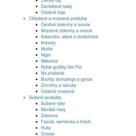
Liečivý čaj
Darčekové sady
Ostatné čaje
Chladené a mrazené produkty
Čerstvé zeleniny a ovocie
Mrazené zeleniny a ovocie
Kalamáre, sépie a chobotnice
Krevety
Mušle
Nigiri
Wakame
Rybie guličky Hot Pot
Na praženie
Buchty, dumplings a gyoza
Zmrzliny a nanuky
Ostatné mrazené
Sušené produkty
Sušené ryby
Morské riasy
Zelenina
Fazuľa, semienka a hrach
Huby
Ovocie