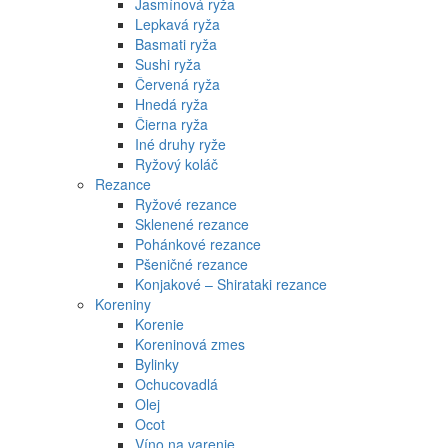
Jasmínová ryža
Lepkavá ryža
Basmati ryža
Sushi ryža
Červená ryža
Hnedá ryža
Čierna ryža
Iné druhy ryže
Ryžový koláč
Rezance
Ryžové rezance
Sklenené rezance
Pohánkové rezance
Pšeničné rezance
Konjakové – Shirataki rezance
Koreniny
Korenie
Koreninová zmes
Bylinky
Ochucovadlá
Olej
Ocot
Víno na varenie