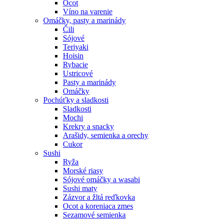
Ocot
Víno na varenie
Omáčky, pasty a marinády
Čili
Sójové
Teriyaki
Hoisin
Rybacie
Ustricové
Pasty a marinády
Omáčky
Pochúťky a sladkosti
Sladkosti
Mochi
Krekry a snacky
Arašidy, semienka a orechy
Cukor
Sushi
Ryža
Morské riasy
Sójové omáčky a wasabi
Sushi maty
Zázvor a žltá reďkovka
Ocot a koreniaca zmes
Sezamové semienka