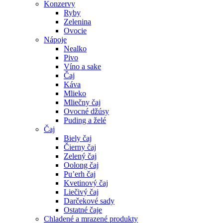
Konzervy
Ryby
Zelenina
Ovocie
Nápoje
Nealko
Pivo
Víno a sake
Čaj
Káva
Mlieko
Mliečny čaj
Ovocné džúsy
Puding a želé
Čaj
Biely čaj
Čierny čaj
Zelený čaj
Oolong čaj
Pu’erh čaj
Kvetinový čaj
Liečivý čaj
Darčekové sady
Ostatné čaje
Chladené a mrazené produkty