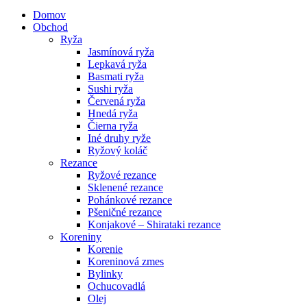
Domov
Obchod
Ryža
Jasmínová ryža
Lepkavá ryža
Basmati ryža
Sushi ryža
Červená ryža
Hnedá ryža
Čierna ryža
Iné druhy ryže
Ryžový koláč
Rezance
Ryžové rezance
Sklenené rezance
Pohánkové rezance
Pšeničné rezance
Konjakové – Shirataki rezance
Koreniny
Korenie
Koreninová zmes
Bylinky
Ochucovadlá
Olej