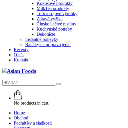
Kokosové produkty
MilkTea produkty
Tofu a sojové výrobky
Zdravá výživa
Čínske liečivé rastliny
Kuchynské potreby
Dekorácie
Instantné polievky
Balíčky na prípravu jedál
Recepty
O nás
Kontakt
No products in cart.
Home
Obchod
Pochúťky a sladkosti