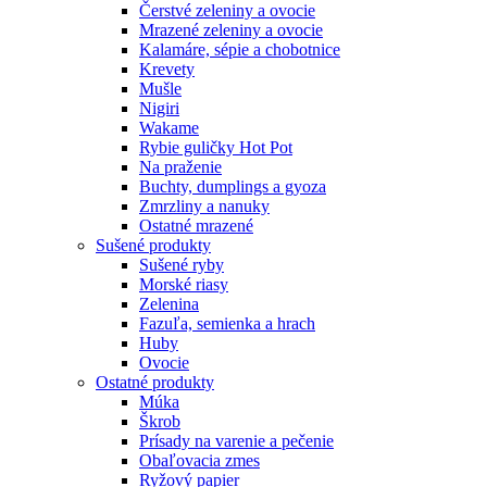
Čerstvé zeleniny a ovocie
Mrazené zeleniny a ovocie
Kalamáre, sépie a chobotnice
Krevety
Mušle
Nigiri
Wakame
Rybie guličky Hot Pot
Na praženie
Buchty, dumplings a gyoza
Zmrzliny a nanuky
Ostatné mrazené
Sušené produkty
Sušené ryby
Morské riasy
Zelenina
Fazuľa, semienka a hrach
Huby
Ovocie
Ostatné produkty
Múka
Škrob
Prísady na varenie a pečenie
Obaľovacia zmes
Ryžový papier