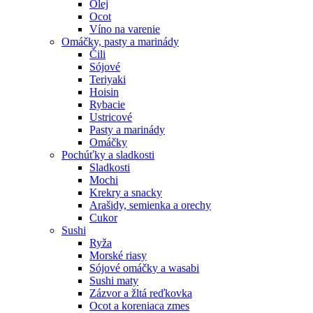
Olej
Ocot
Víno na varenie
Omáčky, pasty a marinády
Čili
Sójové
Teriyaki
Hoisin
Rybacie
Ustricové
Pasty a marinády
Omáčky
Pochúťky a sladkosti
Sladkosti
Mochi
Krekry a snacky
Arašidy, semienka a orechy
Cukor
Sushi
Ryža
Morské riasy
Sójové omáčky a wasabi
Sushi maty
Zázvor a žltá reďkovka
Ocot a koreniaca zmes