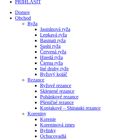
PRIHLÁSIŤ
Domov
Obchod
Ryža
Jasmínová ryža
Lepkavá ryža
Basmati ryža
Sushi ryža
Červená ryža
Hnedá ryža
Čierna ryža
Iné druhy ryže
Ryžový koláč
Rezance
Ryžové rezance
Sklenené rezance
Pohánkové rezance
Pšeničné rezance
Konjakové – Shirataki rezance
Koreniny
Korenie
Koreninová zmes
Bylinky
Ochucovadlá