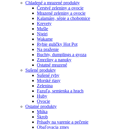
Chladené a mrazené produkty
Čerstvé zeleniny a ovocie
Mrazené zeleniny a ovocie
Kalamáre, sépie a chobotnice
Krevety
Mušle
Nigiri
Wakame
Rybie guličky Hot Pot
Na praženie
Buchty, dumplings a gyoza
Zmrzliny a nanuky
Ostatné mrazené
Sušené produkty
Sušené ryby
Morské riasy
Zelenina
Fazuľa, semienka a hrach
Huby
Ovocie
Ostatné produkty
Múka
Škrob
Prísady na varenie a pečenie
Obaľovacia zmes