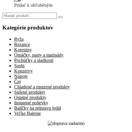
bola:
je:
Pridať k obľubéným
2,80 €.
2,50 €.
Search
for:
Kategórie produktov
Ryža
Rezance
Koreniny
Omáčky, pasty a marinády
Pochúťky a sladkosti
Sushi
Konzervy
Nápoje
Čaj
Chladené a mrazené produkty
Sušené produkty
Ostatné produkty
Instantné polievky
Balíčky na prípravu jedál
Veľke Balenie