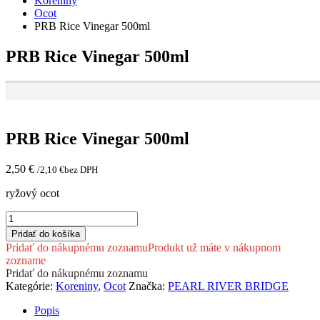
Koreniny
Ocot
PRB Rice Vinegar 500ml
PRB Rice Vinegar 500ml
PRB Rice Vinegar 500ml
2,50
€
/
2,10
€
bez DPH
ryžový ocot
množstvo
PRB
Pridať do košíka
Rice
Pridať do nákupnému zoznamu
Produkt už máte v nákupnom
Vinegar
zozname
500ml
Pridať do nákupnému zoznamu
Kategórie:
Koreniny
,
Ocot
Značka:
PEARL RIVER BRIDGE
Popis