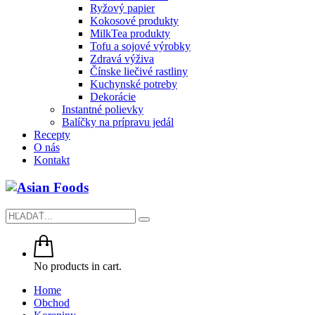
Ryžový papier
Kokosové produkty
MilkTea produkty
Tofu a sojové výrobky
Zdravá výživa
Čínske liečivé rastliny
Kuchynské potreby
Dekorácie
Instantné polievky
Balíčky na prípravu jedál
Recepty
O nás
Kontakt
No products in cart.
Home
Obchod