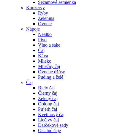
Sezamové semienka
Konzervy
Ryby
Zelenina
Ovocie
Nápoje
Nealko
Pivo
Víno a sake
Čaj
Káva
Mlieko
Mliečny čaj
Ovocné džúsy
Puding a želé
Čaj
Biely čaj
Čierny čaj
Zelený čaj
Oolong čaj
Pu’erh čaj
Kvetinový čaj
Liečivý čaj
Darčekové sady
Ostatné čaje