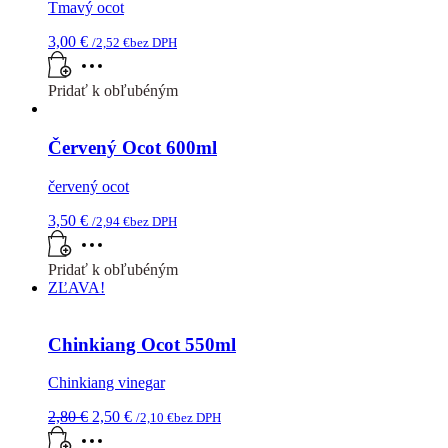
Tmavý ocot
3,00
€
/
2,52
€
bez DPH
Pridať k obľubéným
Červený Ocot 600ml
červený ocot
3,50
€
/
2,94
€
bez DPH
Pridať k obľubéným
ZĽAVA!
Chinkiang Ocot 550ml
Chinkiang vinegar
Pôvodná
Aktuálna
2,80
€
2,50
€
/
2,10
€
bez DPH
cena
cena