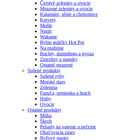
Čerstvé zeleniny a ovocie
Mrazené zeleniny a ovocie
Kalamáre, sépie a chobotnice
Krevety
Mušle
Nigiri
Wakame
Rybie guličky Hot Pot
Na praženie
Buchty, dumplings a gyoza
Zmrzliny a nanuky
Ostatné mrazené
Sušené produkty
Sušené ryby
Morské riasy
Zelenina
Fazuľa, semienka a hrach
Huby
Ovocie
Ostatné produkty
Múka
Škrob
Prísady na varenie a pečenie
Obaľovacia zmes
Ryžový papier