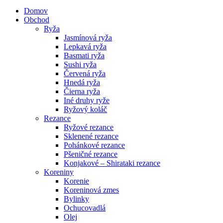
Domov
Obchod
Ryža
Jasmínová ryža
Lepkavá ryža
Basmati ryža
Sushi ryža
Červená ryža
Hnedá ryža
Čierna ryža
Iné druhy ryže
Ryžový koláč
Rezance
Ryžové rezance
Sklenené rezance
Pohánkové rezance
Pšeničné rezance
Konjakové – Shirataki rezance
Koreniny
Korenie
Koreninová zmes
Bylinky
Ochucovadlá
Olej