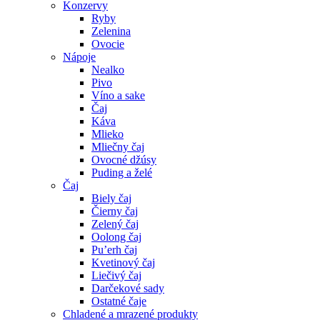
Konzervy
Ryby
Zelenina
Ovocie
Nápoje
Nealko
Pivo
Víno a sake
Čaj
Káva
Mlieko
Mliečny čaj
Ovocné džúsy
Puding a želé
Čaj
Biely čaj
Čierny čaj
Zelený čaj
Oolong čaj
Pu’erh čaj
Kvetinový čaj
Liečivý čaj
Darčekové sady
Ostatné čaje
Chladené a mrazené produkty