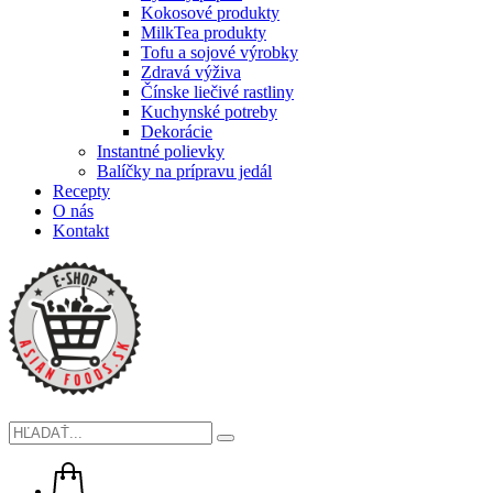
Kokosové produkty
MilkTea produkty
Tofu a sojové výrobky
Zdravá výživa
Čínske liečivé rastliny
Kuchynské potreby
Dekorácie
Instantné polievky
Balíčky na prípravu jedál
Recepty
O nás
Kontakt