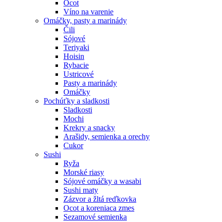
Ocot
Víno na varenie
Omáčky, pasty a marinády
Čili
Sójové
Teriyaki
Hoisin
Rybacie
Ustricové
Pasty a marinády
Omáčky
Pochúťky a sladkosti
Sladkosti
Mochi
Krekry a snacky
Arašidy, semienka a orechy
Cukor
Sushi
Ryža
Morské riasy
Sójové omáčky a wasabi
Sushi maty
Zázvor a žltá reďkovka
Ocot a koreniaca zmes
Sezamové semienka