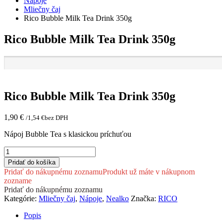
Nápoje
Mliečny čaj
Rico Bubble Milk Tea Drink 350g
Rico Bubble Milk Tea Drink 350g
Rico Bubble Milk Tea Drink 350g
1,90
€
/
1,54
€
bez DPH
Nápoj Bubble Tea s klasickou príchuťou
množstvo
Rico
Pridať do košíka
Bubble
Pridať do nákupnému zoznamu
Produkt už máte v nákupnom
Milk Tea
zozname
Drink
Pridať do nákupnému zoznamu
350g
Kategórie:
Mliečny čaj
,
Nápoje
,
Nealko
Značka:
RICO
Popis