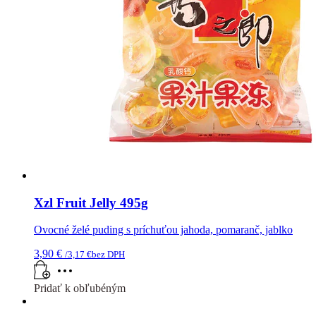
Xzl Fruit Jelly 495g
Ovocné želé puding s príchuťou jahoda, pomaranč, jablko
3,90
€
/
3,17
€
bez DPH
Pridať k obľubéným