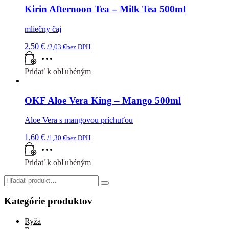
Kirin Afternoon Tea – Milk Tea 500ml
mliečny čaj
2,50
€
/
2,03
€
bez DPH
Pridať k obľubéným
OKF Aloe Vera King – Mango 500ml
Aloe Vera s mangovou príchuťou
1,60
€
/
1,30
€
bez DPH
Pridať k obľubéným
Search
for:
Kategórie produktov
Ryža