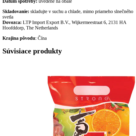
Dátum spotreby:
uvedené na obale
Skladovanie:
skladujte v suchu a chlade, mimo priameho slnečného
svetla
Dovozca:
LTP Import Export B.V., Wijkermeestraat 6, 2131 HA
Hoofddorp, The Netherlands
K
raji
na pôvodu
: Čína
Súvisiace produkty