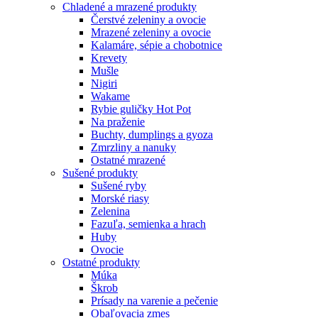
Chladené a mrazené produkty
Čerstvé zeleniny a ovocie
Mrazené zeleniny a ovocie
Kalamáre, sépie a chobotnice
Krevety
Mušle
Nigiri
Wakame
Rybie guličky Hot Pot
Na praženie
Buchty, dumplings a gyoza
Zmrzliny a nanuky
Ostatné mrazené
Sušené produkty
Sušené ryby
Morské riasy
Zelenina
Fazuľa, semienka a hrach
Huby
Ovocie
Ostatné produkty
Múka
Škrob
Prísady na varenie a pečenie
Obaľovacia zmes