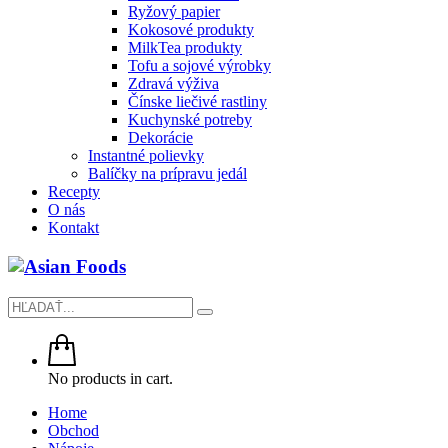
Ryžový papier
Kokosové produkty
MilkTea produkty
Tofu a sojové výrobky
Zdravá výživa
Čínske liečivé rastliny
Kuchynské potreby
Dekorácie
Instantné polievky
Balíčky na prípravu jedál
Recepty
O nás
Kontakt
No products in cart.
Home
Obchod