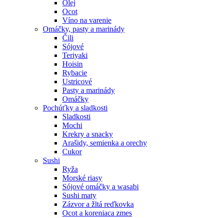
Olej
Ocot
Víno na varenie
Omáčky, pasty a marinády
Čili
Sójové
Teriyaki
Hoisin
Rybacie
Ustricové
Pasty a marinády
Omáčky
Pochúťky a sladkosti
Sladkosti
Mochi
Krekry a snacky
Arašidy, semienka a orechy
Cukor
Sushi
Ryža
Morské riasy
Sójové omáčky a wasabi
Sushi maty
Zázvor a žltá reďkovka
Ocot a koreniaca zmes