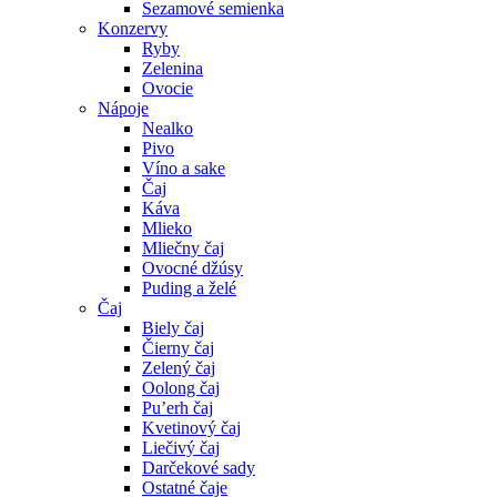
Sezamové semienka
Konzervy
Ryby
Zelenina
Ovocie
Nápoje
Nealko
Pivo
Víno a sake
Čaj
Káva
Mlieko
Mliečny čaj
Ovocné džúsy
Puding a želé
Čaj
Biely čaj
Čierny čaj
Zelený čaj
Oolong čaj
Pu’erh čaj
Kvetinový čaj
Liečivý čaj
Darčekové sady
Ostatné čaje