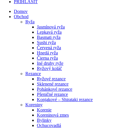
PRIHLÁSIŤ
Domov
Obchod
Ryža
Jasmínová ryža
Lepkavá ryža
Basmati ryža
Sushi ryža
Červená ryža
Hnedá ryža
Čierna ryža
Iné druhy ryže
Ryžový koláč
Rezance
Ryžové rezance
Sklenené rezance
Pohánkové rezance
Pšeničné rezance
Konjakové – Shirataki rezance
Koreniny
Korenie
Koreninová zmes
Bylinky
Ochucovadlá