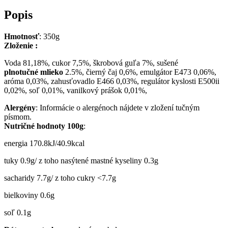
Popis
Hmotnosť
: 350g
Zloženie
:
Voda 81,18%, cukor 7,5%, škrobová guľa 7%, sušené
plnotučné
mlieko
2.5%, čierný čaj 0,6%, emulgátor E473 0,06%,
aróma 0,03%, zahusťovadlo E466 0,03%, regulátor kyslosti E500ii
0,02%, soľ 0,01%, vanilkový prášok 0,01%,
A
lergén
y
: Informácie o alergénoch nájdete v zložení tučným
písmom.
N
utrič
né hodnoty
100g
:
energia 170.8kJ/40.9kcal
tuky 0.9g/ z toho nasýtené mastné kyseliny 0.3g
sacharidy 7.7g/ z toho cukry <7.7g
bielkoviny 0.6g
soľ 0.1g