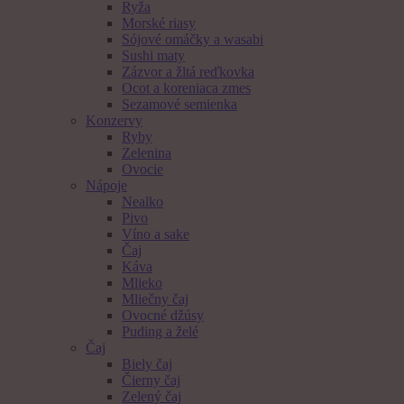
Ryža
Morské riasy
Sójové omáčky a wasabi
Sushi maty
Zázvor a žltá reďkovka
Ocot a koreniaca zmes
Sezamové semienka
Konzervy
Ryby
Zelenina
Ovocie
Nápoje
Nealko
Pivo
Víno a sake
Čaj
Káva
Mlieko
Mliečny čaj
Ovocné džúsy
Puding a želé
Čaj
Biely čaj
Čierny čaj
Zelený čaj