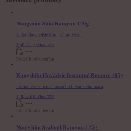
Nongshim Shin Ramyun 120g
Najpredávanejšie kórejská polievka
1,50
€
/
1,22
€
bez DPH
Pridať k obľubéným
Kangshifu Hovädzie Instantné Rezance 105g
Instantné rezance z duseného hovädzieho mäsa
1,00
€
/
0,81
€
bez DPH
Pridať k obľubéným
Nongshim Seafood Ramyun 125g