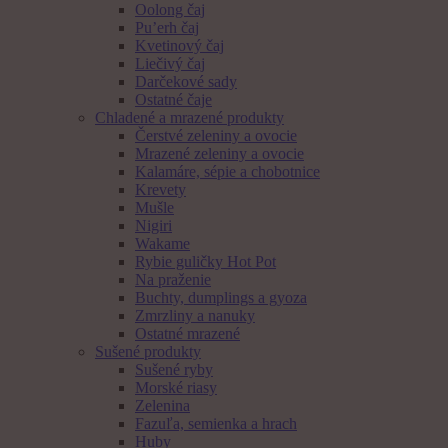
Oolong čaj
Pu’erh čaj
Kvetinový čaj
Liečivý čaj
Darčekové sady
Ostatné čaje
Chladené a mrazené produkty
Čerstvé zeleniny a ovocie
Mrazené zeleniny a ovocie
Kalamáre, sépie a chobotnice
Krevety
Mušle
Nigiri
Wakame
Rybie guličky Hot Pot
Na praženie
Buchty, dumplings a gyoza
Zmrzliny a nanuky
Ostatné mrazené
Sušené produkty
Sušené ryby
Morské riasy
Zelenina
Fazuľa, semienka a hrach
Huby