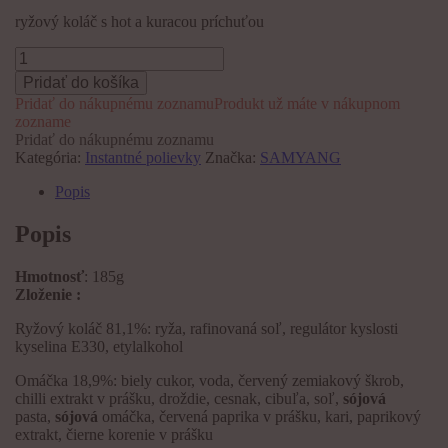
ryžový koláč s hot a kuracou príchuťou
množstvo
Samyang
Pridať do košíka
Buldak
Pridať do nákupnému zoznamu
Produkt už máte v nákupnom
Hot
zozname
Chicken
Pridať do nákupnému zoznamu
Flavor
Kategória:
Instantné polievky
Značka:
SAMYANG
Topokki
185g
Popis
Popis
Hmotnosť
: 185g
Zloženie
:
Ryžový koláč 81,1%: ryža, rafinovaná soľ, regulátor kyslosti
kyselina E330, etylalkohol
Omáčka 18,9%: biely cukor, voda, červený zemiakový škrob,
chilli extrakt v prášku, droždie, cesnak, cibuľa, soľ,
sójová
pasta,
sójová
omáčka, červená paprika v prášku, kari, paprikový
extrakt, čierne korenie v prášku