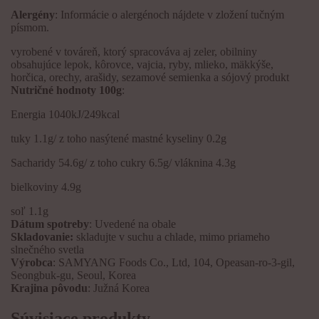
A
lergén
y
: Informácie o alergénoch nájdete v zložení tučným
písmom.
vyrobené v továreň, ktorý spracováva aj zeler, obilniny
obsahujúce lepok, kôrovce, vajcia, ryby, mlieko, mäkkýše,
horčica, orechy, arašidy, sezamové semienka a sójový produkt
N
utrič
né hodnoty
100g
:
Energia 1040kJ/249kcal
tuky 1.1g/ z toho nasýtené mastné kyseliny 0.2g
Sacharidy 54.6g/ z toho cukry 6.5g/ vláknina 4.3g
bielkoviny 4.9g
soľ 1.1g
D
átum spotreby
: Uvedené na obale
Skladovanie:
skladujte v suchu a chlade, mimo priameho
slnečného svetla
V
ýrob
ca
: SAMYANG Foods Co., Ltd, 104, Opeasan-ro-3-gil,
Seongbuk-gu, Seoul, Korea
K
raji
na pôvodu
: Južná Korea
Súvisiace produkty