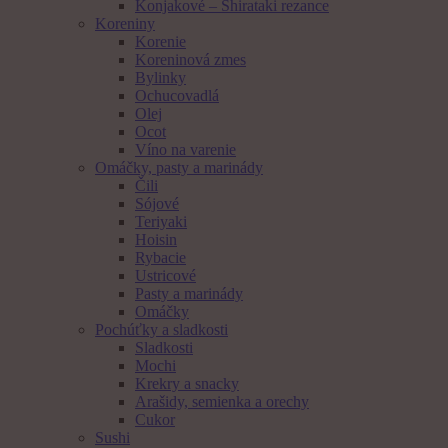
Konjakové – Shirataki rezance
Koreniny
Korenie
Koreninová zmes
Bylinky
Ochucovadlá
Olej
Ocot
Víno na varenie
Omáčky, pasty a marinády
Čili
Sójové
Teriyaki
Hoisin
Rybacie
Ustricové
Pasty a marinády
Omáčky
Pochúťky a sladkosti
Sladkosti
Mochi
Krekry a snacky
Arašidy, semienka a orechy
Cukor
Sushi