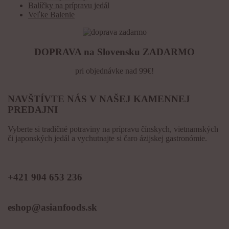
Balíčky na prípravu jedál
Veľke Balenie
DOPRAVA na Slovensku ZADARMO
pri objednávke nad 99€!
NAVŠTÍVTE NÁS V NAŠEJ KAMENNEJ
PREDAJNI
Vyberte si tradičné potraviny na prípravu čínskych, vietnamských
či japonských jedál a vychutnajte si čaro ázijskej gastronómie.
KONTAKT
+421 904 653 236
eshop@asianfoods.sk