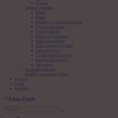
Ovocie
Ostatné produkty
Múka
Škrob
Prísady na varenie a pečenie
Obaľovacia zmes
Ryžový papier
Kokosové produkty
MilkTea produkty
Tofu a sojové výrobky
Zdravá výživa
Čínske liečivé rastliny
Kuchynské potreby
Dekorácie
Instantné polievky
Balíčky na prípravu jedál
Recepty
O nás
Kontakt