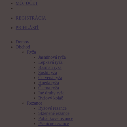
MÔJ ÚČET
REGISTRÁCIA
PRIHLÁSIŤ
Domov
Obchod
Ryža
Jasmínová ryža
Lepkavá ryža
Basmati ryža
Sushi ryža
Červená ryža
Hnedá ryža
Čierna ryža
Iné druhy ryže
Ryžový koláč
Rezance
Ryžové rezance
Sklenené rezance
Pohánkové rezance
Pšeničné rezance