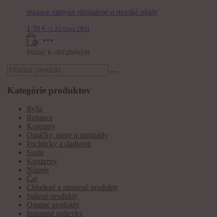
rezance ramyun obohatené o morské plody
1,50
€
/
1,22
€
bez DPH
Pridať k obľubéným
Search
for:
Kategórie produktov
Ryža
Rezance
Koreniny
Omáčky, pasty a marinády
Pochúťky a sladkosti
Sushi
Konzervy
Nápoje
Čaj
Chladené a mrazené produkty
Sušené produkty
Ostatné produkty
Instantné polievky