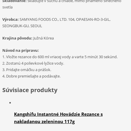
Skladovanie:
skladujte v suchu a chlade, mimo priameho slnečného
svetla
Výrobca:
SAMYANG FOODS CO., LTD. 104, OPAESAN-RO-3-GIL,
SEONGBUK-GU, SEOUL
Krajina pôvodu:
Južná Kórea
Návod na prípravu:
1. Vložte rezance do 600 ml vriacej vody a varte 5 minút 30 sekúnd.
2. Zostanú 4 polievkové lyžice vody.
3. Pridajte omáčku a prášok.
4. Dobre premiešajte a podávajte.
Súvisiace produkty
Kangshifu Instantné Hovädzie Rezance s
nakladanou zeleninou 117g