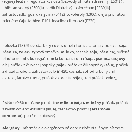
(
sójový
lecitín), regulátor kyslosti (bezvodý uhličitan draselný (E501(i)),
uhličitan sodný (E500(i)), sodík Dibázický fosforečnan [E339(ii)],
zahusťovadlo: guarová guma (E412), tokoferoly (E306), olej s príchuťou
zeleného čaju, farbivo: E101, kyselina citrónová (E330)
Polievka (18.6%): voda, biely cukor, umelá kuracia aróma v prášku (
sója,
pšenica, zeler
),
syrová
omáčka (
mlieko
, cesnak,
sója, pšenica
), sušené
plnotučné
mlieko
(
sója
), umelá kuracia aróma (
sója, pšenica
),
sójový
olej, prášok z červenej papriky (
sója
), prášok z čili papričky (
sója
), prášok
z droždia, cibuľa, zahusťovadlo E1420, cesnak, soľ, odfarbený chilli
extrakt, farbivo E160c, prášok z korenia (
sója
) , kari prášok (
zeler
),
Prášok (9.6%): sušené plnotučné
mlieko
(
sója
),
mliečny
prášok, prášok
z kvasnicového extraktu (
sója
), cesnakový prášok (
sezamové
semienka
), petržlen kučeravý
Alergény:
Informácie o alergénoch nájdete v zložení tučným písmom.