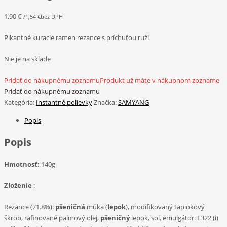
1,90
€
/
1,54
€
bez DPH
Pikantné kuracie ramen rezance s príchuťou ruží
Nie je na sklade
Pridať do nákupnému zoznamu
Produkt už máte v nákupnom zozname
Pridať do nákupnému zoznamu
Kategória:
Instantné polievky
Značka:
SAMYANG
Popis
Popis
Hmotnosť:
140g
Zloženie
:
Rezance (71.8%):
pšeničná
múka (
lepok
), modifikovaný tapiokový
škrob, rafinované palmový olej,
pšeničný
lepok, soľ, emulgátor: E322 (i)