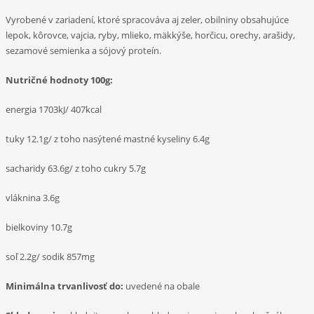
Vyrobené v zariadení, ktoré spracováva aj zeler, obilniny obsahujúce
lepok, kôrovce, vajcia, ryby, mlieko, mäkkýše, horčicu, orechy, arašidy,
sezamové semienka a sójový proteín.
Nutričné hodnoty 100g:
energia 1703kJ/ 407kcal
tuky 12.1g/ z toho nasýtené mastné kyseliny 6.4g
sacharidy 63.6g/ z toho cukry 5.7g
vláknina 3.6g
bielkoviny 10.7g
soľ 2.2g/ sodik 857mg
Minimálna trvanlivosť do:
uvedené na obale