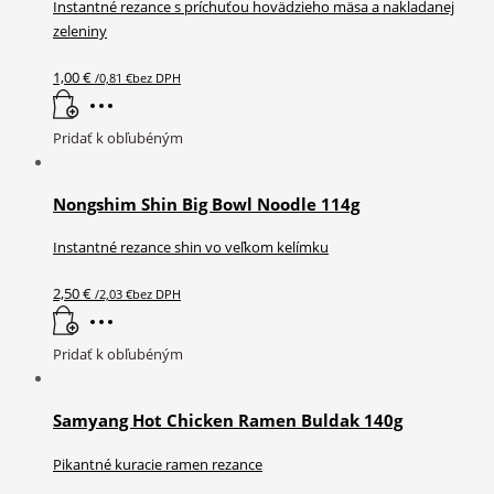
Instantné rezance s príchuťou hovädzieho mäsa a nakladanej
zeleniny
1,00
€
/
0,81
€
bez DPH
Pridať k obľubéným
Nongshim Shin Big Bowl Noodle 114g
Instantné rezance shin vo veľkom kelímku
2,50
€
/
2,03
€
bez DPH
Pridať k obľubéným
Samyang Hot Chicken Ramen Buldak 140g
Pikantné kuracie ramen rezance