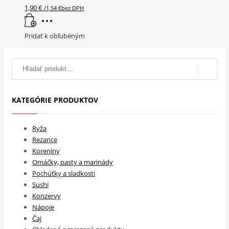
1,90
€
/
1,54
€
bez DPH
Pridať k obľubéným
Search
for:
KATEGÓRIE PRODUKTOV
Ryža
Rezance
Koreniny
Omáčky, pasty a marinády
Pochúťky a sladkosti
Sushi
Konzervy
Nápoje
Čaj