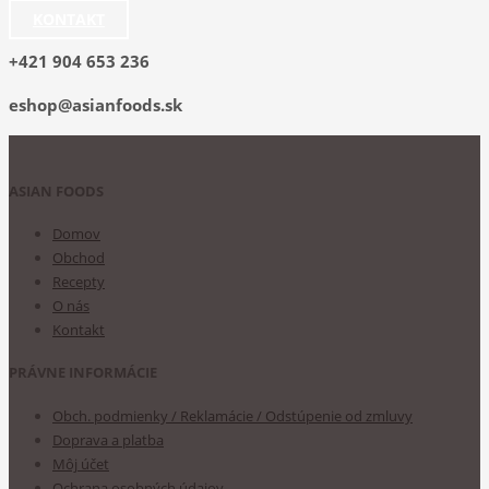
KONTAKT
+421 904 653 236
eshop@asianfoods.sk
ASIAN FOODS
Domov
Obchod
Recepty
O nás
Kontakt
PRÁVNE INFORMÁCIE
Obch. podmienky / Reklamácie / Odstúpenie od zmluvy
Doprava a platba
Môj účet
Ochrana osobných údajov