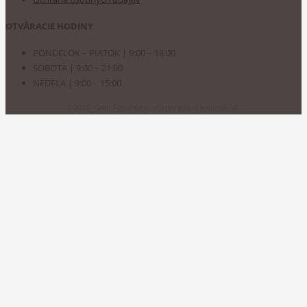
OTVÁRACIE HODINY
PONDELOK – PIATOK | 9:00 – 18:00
SOBOTA | 9:00 – 21:00
NEDEĽA | 9:00 – 15:00
©2022. Gold Food s.r.o. Všetky práva vyhradené.