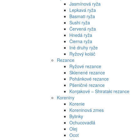
Jasmínová ryža
Lepkavá ryža
Basmati ryža
Sushi ryža
Červená ryža
Hnedá ryža
Čierna ryža
Iné druhy ryže
Ryžový koláč
Rezance
Ryžové rezance
Sklenené rezance
Pohánkové rezance
Pšeničné rezance
Konjakové – Shirataki rezance
Koreniny
Korenie
Koreninová zmes
Bylinky
Ochucovadlá
Olej
Ocot