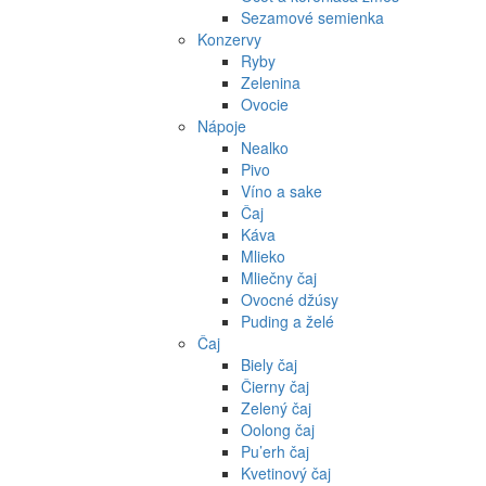
Sezamové semienka
Konzervy
Ryby
Zelenina
Ovocie
Nápoje
Nealko
Pivo
Víno a sake
Čaj
Káva
Mlieko
Mliečny čaj
Ovocné džúsy
Puding a želé
Čaj
Biely čaj
Čierny čaj
Zelený čaj
Oolong čaj
Pu’erh čaj
Kvetinový čaj