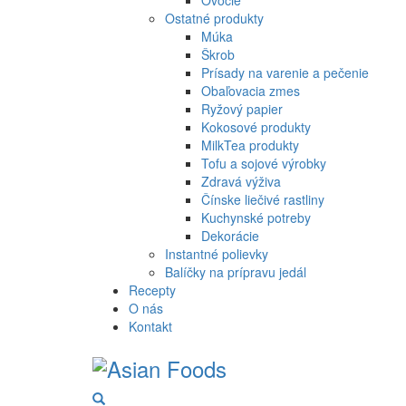
Ovocie
Ostatné produkty
Múka
Škrob
Prísady na varenie a pečenie
Obaľovacia zmes
Ryžový papier
Kokosové produkty
MilkTea produkty
Tofu a sojové výrobky
Zdravá výživa
Čínske liečivé rastliny
Kuchynské potreby
Dekorácie
Instantné polievky
Balíčky na prípravu jedál
Recepty
O nás
Kontakt