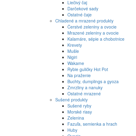
Liečivý čaj
Darčekové sady
Ostatné čaje
Chladené a mrazené produkty
Čerstvé zeleniny a ovocie
Mrazené zeleniny a ovocie
Kalamáre, sépie a chobotnice
Krevety
Mušle
Nigiri
Wakame
Rybie guličky Hot Pot
Na praženie
Buchty, dumplings a gyoza
Zmrzliny a nanuky
Ostatné mrazené
Sušené produkty
Sušené ryby
Morské riasy
Zelenina
Fazuľa, semienka a hrach
Huby