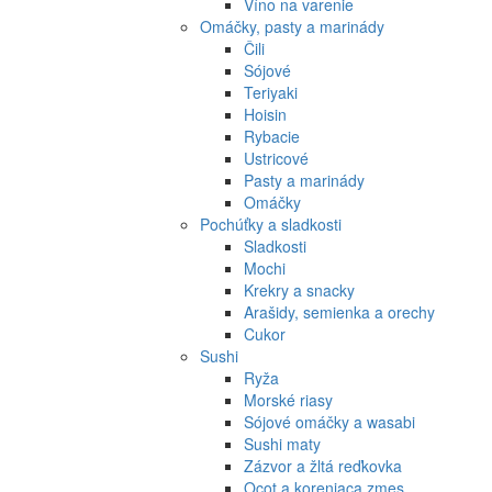
Víno na varenie
Omáčky, pasty a marinády
Čili
Sójové
Teriyaki
Hoisin
Rybacie
Ustricové
Pasty a marinády
Omáčky
Pochúťky a sladkosti
Sladkosti
Mochi
Krekry a snacky
Arašidy, semienka a orechy
Cukor
Sushi
Ryža
Morské riasy
Sójové omáčky a wasabi
Sushi maty
Zázvor a žltá reďkovka
Ocot a koreniaca zmes