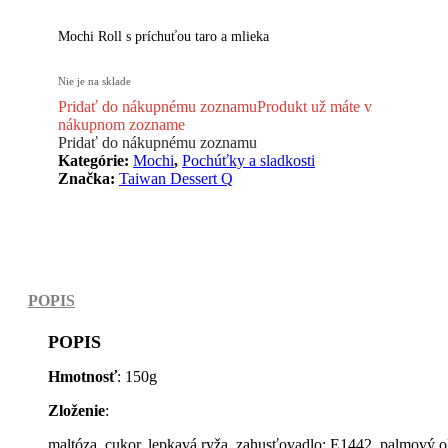
Mochi Roll s príchuťou taro a mlieka
Nie je na sklade
Pridať do nákupnému zoznamu
Produkt už máte v
nákupnom zozname
Pridať do nákupnému zoznamu
Kategórie:
Mochi
,
Pochúťky a sladkosti
Značka:
Taiwan Dessert Q
POPIS
POPIS
Hmotnosť
: 150g
Zloženie
:
maltóza, cukor, lepkavá ryža, zahusťovadlo: E1442, palmový ol