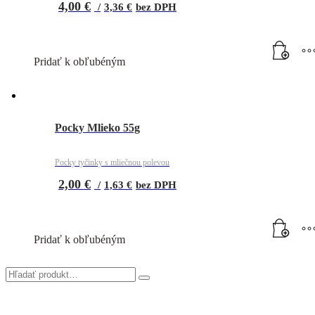
4,00
€
/
3,36
€
bez DPH
Pridať k obľubéným
Pocky Mlieko 55g
Pocky tyčinky s mliečnou polevou
2,00
€
/
1,63
€
bez DPH
Pridať k obľubéným