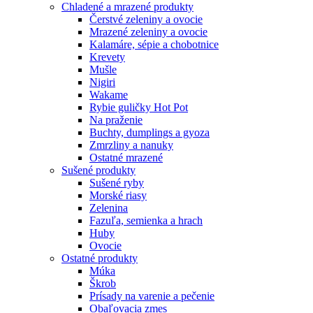
Chladené a mrazené produkty
Čerstvé zeleniny a ovocie
Mrazené zeleniny a ovocie
Kalamáre, sépie a chobotnice
Krevety
Mušle
Nigiri
Wakame
Rybie guličky Hot Pot
Na praženie
Buchty, dumplings a gyoza
Zmrzliny a nanuky
Ostatné mrazené
Sušené produkty
Sušené ryby
Morské riasy
Zelenina
Fazuľa, semienka a hrach
Huby
Ovocie
Ostatné produkty
Múka
Škrob
Prísady na varenie a pečenie
Obaľovacia zmes