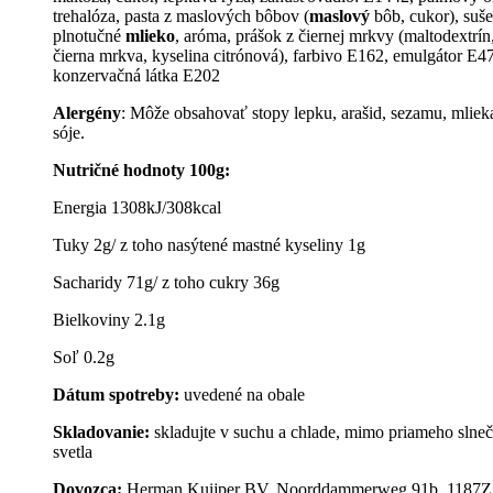
trehalóza, pasta z maslových bôbov (
maslový
bôb, cukor), suš
plnotučné
mlieko
, aróma, prášok z čiernej mrkvy (maltodextrín
čierna mrkva, kyselina citrónová), farbivo E162, emulgátor E47
konzervačná látka E202
A
lergén
y
: Môže obsahovať stopy lepku, arašid, sezamu, mliek
sóje.
Nutričné hodnoty
10
0
g:
Energia 1308kJ/308kcal
Tuky 2g/ z toho nasýtené mastné kyseliny 1g
Sacharidy 71g/ z toho cukry 36g
Bielkoviny 2.1g
Soľ 0.2g
Dátum spotreby:
uvedené na obale
Skladovanie:
skladujte v suchu a chlade, mimo priameho slne
svetla
Dovozca:
Herman Kuijper BV, Noorddammerweg 91b, 1187