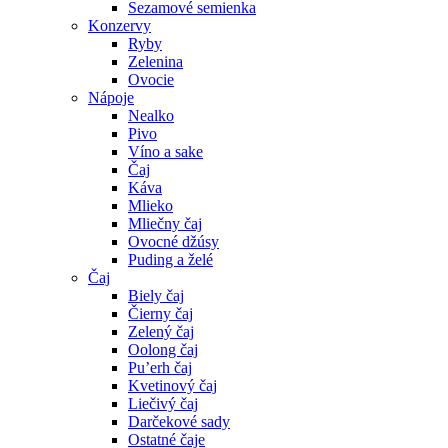
Sezamové semienka
Konzervy
Ryby
Zelenina
Ovocie
Nápoje
Nealko
Pivo
Víno a sake
Čaj
Káva
Mlieko
Mliečny čaj
Ovocné džúsy
Puding a želé
Čaj
Biely čaj
Čierny čaj
Zelený čaj
Oolong čaj
Pu’erh čaj
Kvetinový čaj
Liečivý čaj
Darčekové sady
Ostatné čaje