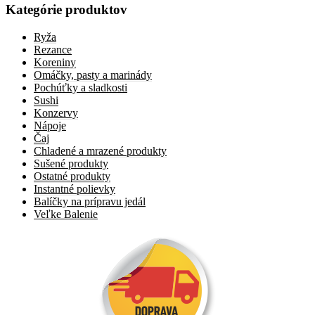
Kategórie produktov
Ryža
Rezance
Koreniny
Omáčky, pasty a marinády
Pochúťky a sladkosti
Sushi
Konzervy
Nápoje
Čaj
Chladené a mrazené produkty
Sušené produkty
Ostatné produkty
Instantné polievky
Balíčky na prípravu jedál
Veľke Balenie