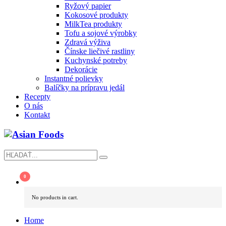
Ryžový papier
Kokosové produkty
MilkTea produkty
Tofu a sojové výrobky
Zdravá výživa
Čínske liečivé rastliny
Kuchynské potreby
Dekorácie
Instantné polievky
Balíčky na prípravu jedál
Recepty
O nás
Kontakt
No products in cart.
Home