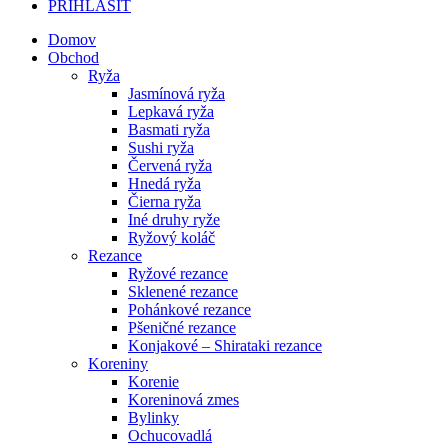
PRIHLÁSIŤ
Domov
Obchod
Ryža
Jasmínová ryža
Lepkavá ryža
Basmati ryža
Sushi ryža
Červená ryža
Hnedá ryža
Čierna ryža
Iné druhy ryže
Ryžový koláč
Rezance
Ryžové rezance
Sklenené rezance
Pohánkové rezance
Pšeničné rezance
Konjakové – Shirataki rezance
Koreniny
Korenie
Koreninová zmes
Bylinky
Ochucovadlá