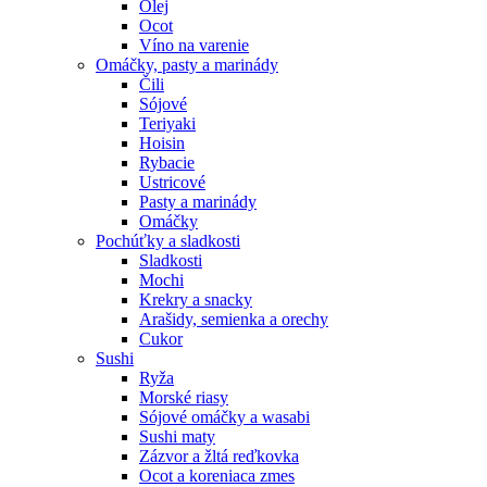
Olej
Ocot
Víno na varenie
Omáčky, pasty a marinády
Čili
Sójové
Teriyaki
Hoisin
Rybacie
Ustricové
Pasty a marinády
Omáčky
Pochúťky a sladkosti
Sladkosti
Mochi
Krekry a snacky
Arašidy, semienka a orechy
Cukor
Sushi
Ryža
Morské riasy
Sójové omáčky a wasabi
Sushi maty
Zázvor a žltá reďkovka
Ocot a koreniaca zmes