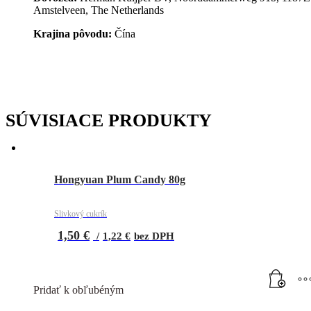
Amstelveen, The Netherlands
Krajina pôvodu:
Čína
SÚVISIACE PRODUKTY
Hongyuan Plum Candy 80g
Slivkový cukrík
1,50
€
/
1,22
€
bez DPH
Pridať k obľubéným