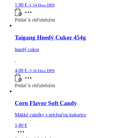
1,90
€
/
1,54
€
bez DPH
Pridať k obľubéným
Taigang Hnedý Cukor 454g
hnedý cukor
4,00
€
/
3,36
€
bez DPH
Pridať k obľubéným
Corn Flavor Soft Candy
Mäkké cukríky s príchuťou kukurice
1,80
€
Tento
produkt