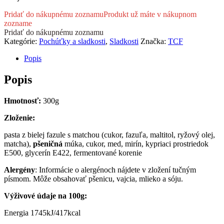
Pridať do nákupnému zoznamu
Produkt už máte v nákupnom
zozname
Pridať do nákupnému zoznamu
Kategórie:
Pochúťky a sladkosti
,
Sladkosti
Značka:
TCF
Popis
Popis
Hmotnosť:
300g
Zloženie:
pasta z bielej fazule s matchou (cukor, fazuľa, maltitol, ryžový olej,
matcha),
pšeničná
múka, cukor, med, mirín, kypriaci prostriedok
E500, glycerín E422, fermentované korenie
A
lergén
y
: Informácie o alergénoch nájdete v zložení tučným
písmom. Môže obsahovať pšenicu, vajcia, mlieko a sóju.
Výživové údaje na
100g:
Energia 1745kJ/417kcal