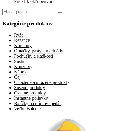
Pridať k obľubéným
má
viacero
Search
variantov.
for:
Možnosti
Kategórie produktov
si
môžete
Ryža
vybrať
Rezance
na
Koreniny
stránke
Omáčky, pasty a marinády
produktu.
Pochúťky a sladkosti
Sushi
Konzervy
Nápoje
Čaj
Chladené a mrazené produkty
Sušené produkty
Ostatné produkty
Instantné polievky
Balíčky na prípravu jedál
Veľke Balenie