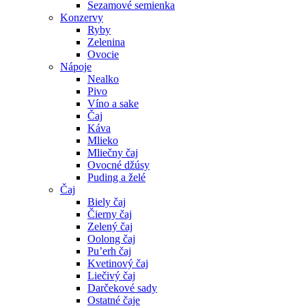
Sezamové semienka
Konzervy
Ryby
Zelenina
Ovocie
Nápoje
Nealko
Pivo
Víno a sake
Čaj
Káva
Mlieko
Mliečny čaj
Ovocné džúsy
Puding a želé
Čaj
Biely čaj
Čierny čaj
Zelený čaj
Oolong čaj
Pu’erh čaj
Kvetinový čaj
Liečivý čaj
Darčekové sady
Ostatné čaje