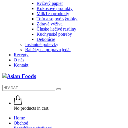
Ryžový papier
Kokosové produkty
MilkTea produkty
Tofu a sojové výrobky
Zdravá výživa
Čínske liečivé rastliny
Kuchynské potreby
Dekorácie
Instantné polievky
Balíčky na prípravu jedál
Recepty
O nás
Kontakt
No products in cart.
Home
Obchod