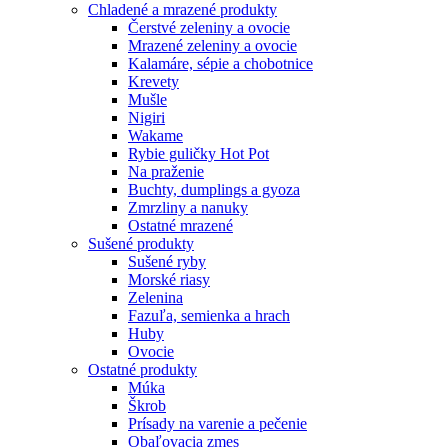
Chladené a mrazené produkty
Čerstvé zeleniny a ovocie
Mrazené zeleniny a ovocie
Kalamáre, sépie a chobotnice
Krevety
Mušle
Nigiri
Wakame
Rybie guličky Hot Pot
Na praženie
Buchty, dumplings a gyoza
Zmrzliny a nanuky
Ostatné mrazené
Sušené produkty
Sušené ryby
Morské riasy
Zelenina
Fazuľa, semienka a hrach
Huby
Ovocie
Ostatné produkty
Múka
Škrob
Prísady na varenie a pečenie
Obaľovacia zmes