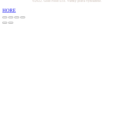
©2022. Gold Food s.r.o. Všetky práva vyhradené.
HORE