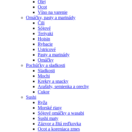
Olej
Ocot
Víno na varenie
Omáčky, pasty a marinády
Čili
Sójové
Teriyaki
Hoisin
Rybacie
Ustricové
Pasty a marinády
Omáčky
Pochúťky a sladkosti
Sladkosti
Mochi
Krekry a snacky
Arašidy, semienka a orechy
Cukor
Sushi
Ryža
Morské riasy
Sójové omáčky a wasabi
Sushi maty
Zázvor a žltá reďkovka
Ocot a koreniaca zmes