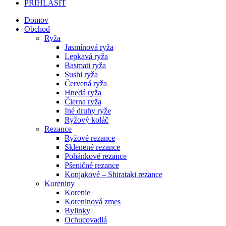
PRIHLÁSIŤ
Domov
Obchod
Ryža
Jasmínová ryža
Lepkavá ryža
Basmati ryža
Sushi ryža
Červená ryža
Hnedá ryža
Čierna ryža
Iné druhy ryže
Ryžový koláč
Rezance
Ryžové rezance
Sklenené rezance
Pohánkové rezance
Pšeničné rezance
Konjakové – Shirataki rezance
Koreniny
Korenie
Koreninová zmes
Bylinky
Ochucovadlá