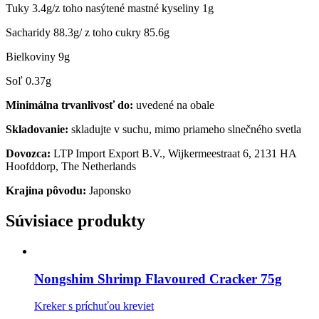
Tuky 3.4g/z toho nasýtené mastné kyseliny 1g
Sacharidy 88.3g/ z toho cukry 85.6g
Bielkoviny 9g
Soľ 0.37g
Minimálna trvanlivosť do:
uvedené na obale
Skladovanie:
skladujte v suchu, mimo priameho slnečného svetla
Dovozca:
LTP Import Export B.V., Wijkermeestraat 6, 2131 HA
Hoofddorp, The Netherlands
Krajina pôvodu:
Japonsko
Súvisiace produkty
Nongshim Shrimp Flavoured Cracker 75g
Kreker s príchuťou kreviet