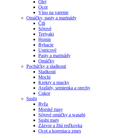
Olej
Ocot
Víno na varenie
Omáčky, pasty a marinády
Čili
Sójové
Teriyaki
Hoisin
Rybacie
Ustricové
Pasty a marinády
Omáčky
Pochúťky a sladkosti
Sladkosti
Mochi
Krekry a snacky
Arašidy, semienka a orechy
Cukor
Sushi
Ryža
Morské riasy
Sójové omáčky a wasabi
Sushi maty
Zázvor a žltá reďkovka
Ocot a koreniaca zmes