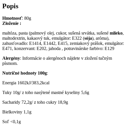
Popis
Hmotnosť
: 80g
Zloženie
:
maltóza, pasta (palmový olej, cukor, sušená srvátka, sušené
mlieko
,
maltodextrin, kakaový tuk, emulgátor: E322 (
sója
), aróma),
zahusťovadlo: E1414, E1442, E415, zemiakový prášok, emulgátor:
E471, konzervant: E202, jahoda , potravinárske farbivo: E129
A
lergén
y
: Informácie o alergénoch nájdete v zložení tučným
písmom.
N
utrič
né hodnoty
100
g
:
Energia 1602kJ/383,2kcal
Tuky 10g/ z toho nasýtené mastné kyseliny 5,6g
Sacharidy 72,2g/ z toho cukry 18,9g
Bielkoviny 1,1g
Soľ <0,1g