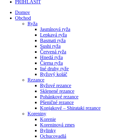
PRIHLÁSIŤ
Domov
Obchod
Ryža
Jasmínová ryža
Lepkavá ryža
Basmati ryža
Sushi ryža
Červená ryža
Hnedá ryža
Čierna ryža
Iné druhy ryže
Ryžový koláč
Rezance
Ryžové rezance
Sklenené rezance
Pohánkové rezance
Pšeničné rezance
Konjakové – Shirataki rezance
Koreniny
Korenie
Koreninová zmes
Bylinky
Ochucovadlá