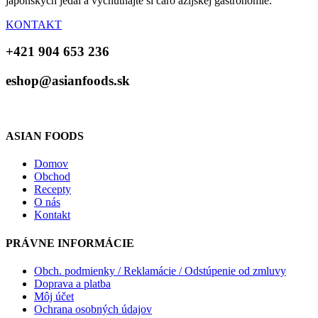
japonských jedál a vychutnajte si čaro ázijskej gastronómie.
KONTAKT
+421 904 653 236
eshop@asianfoods.sk
ASIAN FOODS
Domov
Obchod
Recepty
O nás
Kontakt
PRÁVNE INFORMÁCIE
Obch. podmienky / Reklamácie / Odstúpenie od zmluvy
Doprava a platba
Môj účet
Ochrana osobných údajov