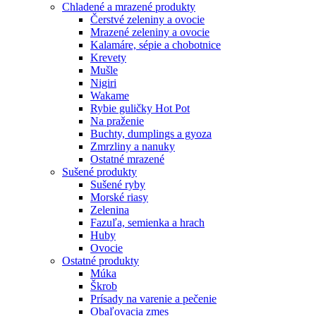
Chladené a mrazené produkty
Čerstvé zeleniny a ovocie
Mrazené zeleniny a ovocie
Kalamáre, sépie a chobotnice
Krevety
Mušle
Nigiri
Wakame
Rybie guličky Hot Pot
Na praženie
Buchty, dumplings a gyoza
Zmrzliny a nanuky
Ostatné mrazené
Sušené produkty
Sušené ryby
Morské riasy
Zelenina
Fazuľa, semienka a hrach
Huby
Ovocie
Ostatné produkty
Múka
Škrob
Prísady na varenie a pečenie
Obaľovacia zmes