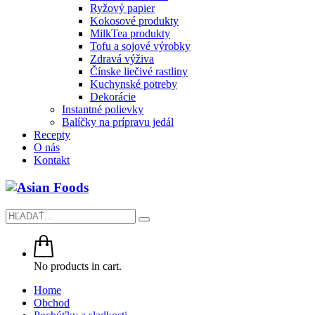
Ryžový papier
Kokosové produkty
MilkTea produkty
Tofu a sojové výrobky
Zdravá výživa
Čínske liečivé rastliny
Kuchynské potreby
Dekorácie
Instantné polievky
Balíčky na prípravu jedál
Recepty
O nás
Kontakt
No products in cart.
Home
Obchod