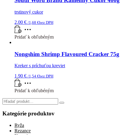
South Word Brand Kamenný Cukor 400g
Možnosti
si
trstinový cukor
môžete
vybrať
2,00
€
/
1,68
€
bez DPH
na
stránke
produktu.
Pridať k obľubéným
Nongshim Shrimp Flavoured Cracker 75g
Kreker s príchuťou kreviet
1,90
€
/
1,54
€
bez DPH
Pridať k obľubéným
Search
for:
Kategórie produktov
Ryža
Rezance