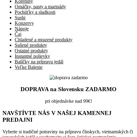
Koreniny
Omáčky, pasty a marinády
Pochúťky a sladkosti
Sushi
Konzervy
Nápoje
Čaj
Chladené a mrazené produkty
Sušené produkty
Ostatné produkty
Instantné polievky
Balíčky na prípravu jedál
Veľke Balenie
DOPRAVA na Slovensku ZADARMO
pri objednávke nad 99€!
NAVŠTÍVTE NÁS V NAŠEJ KAMENNEJ
PREDAJNI
Vyberte si tradičné potraviny na prípravu čínskych, vietnamských či