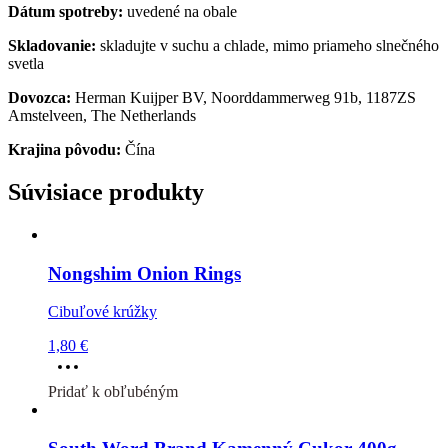
Dátum spotreby:
uvedené na obale
Skladovanie:
skladujte v suchu a chlade, mimo priameho slnečného
svetla
Dovozca:
Herman Kuijper BV, Noorddammerweg 91b, 1187ZS
Amstelveen, The Netherlands
Krajina pôvodu:
Čína
Súvisiace produkty
Nongshim Onion Rings
Cibuľové krúžky
1,80
€
Tento
produkt
Pridať k obľubéným
má
viacero
variantov.