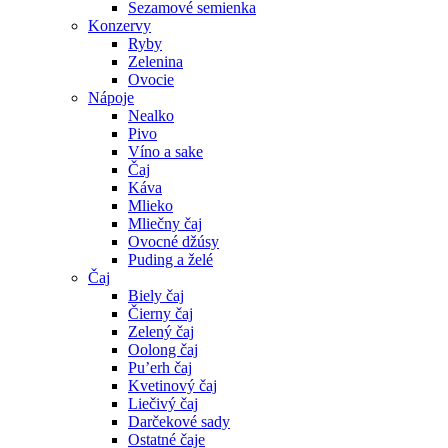
Sezamové semienka
Konzervy
Ryby
Zelenina
Ovocie
Nápoje
Nealko
Pivo
Víno a sake
Čaj
Káva
Mlieko
Mliečny čaj
Ovocné džúsy
Puding a želé
Čaj
Biely čaj
Čierny čaj
Zelený čaj
Oolong čaj
Pu’erh čaj
Kvetinový čaj
Liečivý čaj
Darčekové sady
Ostatné čaje