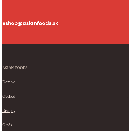
eshop@asianfoods.sk
ASIAN FOODS
Domov
Obchod
Recepty
O nás