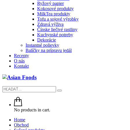
Ryžový papier
Kokosové produkty
MilkTea produkty
Tofu a sojové výrobky
Zdravá výživa
Čínske liečivé rastliny
Kuchynské potreby
Dekorácie
Instantné polievky
Balíčky na prípravu jedál
Recepty
O nás
Kontakt
No products in cart.
Home
Obchod