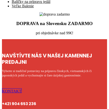
Balíčky na prípravu jedál
Veľke Balenie
DOPRAVA na Slovensku ZADARMO
pri objednávke nad 99€!
NAVŠTÍVTE NÁS V NAŠEJ KAMENNEJ
PREDAJNI
Vyberte si tradičné potraviny na prípravu čínskych, vietnamských či
japonských jedál a vychutnajte si čaro ázijskej gastronómie.
KONTAKT
+421 904 653 236