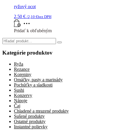
ryžový ocot
2,50
€
/
2,10
€
bez DPH
Pridať k obľubéným
Search
for:
Kategórie produktov
Ryža
Rezance
Koreniny
Omáčky, pasty a marinády
Pochúťky a sladkosti
Sushi
Konzervy
Nápoje
Čaj
Chladené a mrazené produkty
Sušené produkty
Ostatné produkty
Instantné polievky