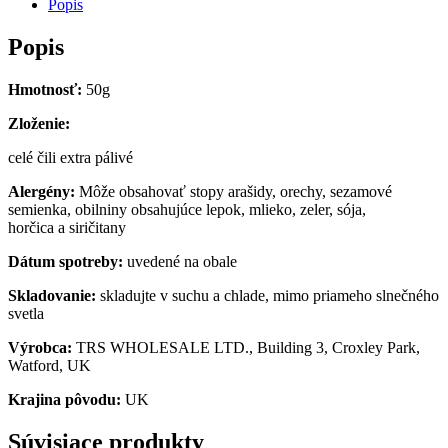
Popis
Popis
Hmotnosť:
50g
Zloženie:
celé čili extra pálivé
Alergény:
Môže obsahovať stopy arašidy, orechy, sezamové
semienka, obilniny obsahujúce lepok, mlieko, zeler, sója,
horčica a siričitany
Dátum spotreby:
uvedené na obale
Skladovanie:
skladujte v suchu a chlade, mimo priameho slnečného
svetla
V
ýrobca:
TRS WHOLESALE LTD., Building 3, Croxley Park,
Watford, UK
Krajina pôvodu:
UK
Súvisiace produkty