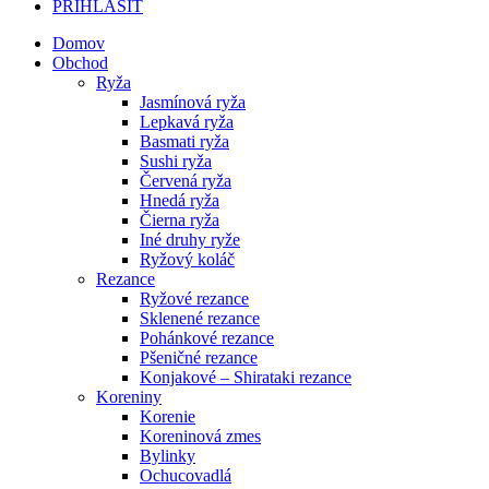
PRIHLÁSIŤ
Domov
Obchod
Ryža
Jasmínová ryža
Lepkavá ryža
Basmati ryža
Sushi ryža
Červená ryža
Hnedá ryža
Čierna ryža
Iné druhy ryže
Ryžový koláč
Rezance
Ryžové rezance
Sklenené rezance
Pohánkové rezance
Pšeničné rezance
Konjakové – Shirataki rezance
Koreniny
Korenie
Koreninová zmes
Bylinky
Ochucovadlá