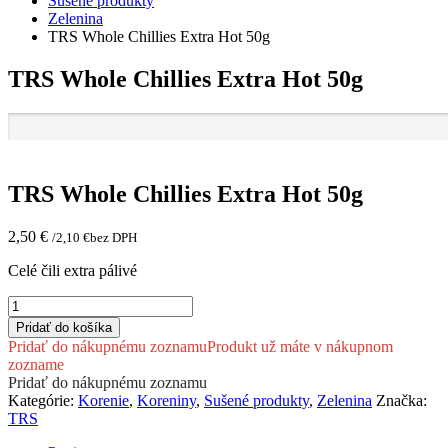
Sušené produkty
Zelenina
TRS Whole Chillies Extra Hot 50g
TRS Whole Chillies Extra Hot 50g
TRS Whole Chillies Extra Hot 50g
2,50
€
/
2,10
€
bez DPH
Celé čili extra pálivé
množstvo
TRS
Pridať do košíka
Whole
Pridať do nákupnému zoznamu
Produkt už máte v nákupnom
Chillies
zozname
Extra
Pridať do nákupnému zoznamu
Hot 50g
Kategórie:
Korenie
,
Koreniny
,
Sušené produkty
,
Zelenina
Značka:
TRS