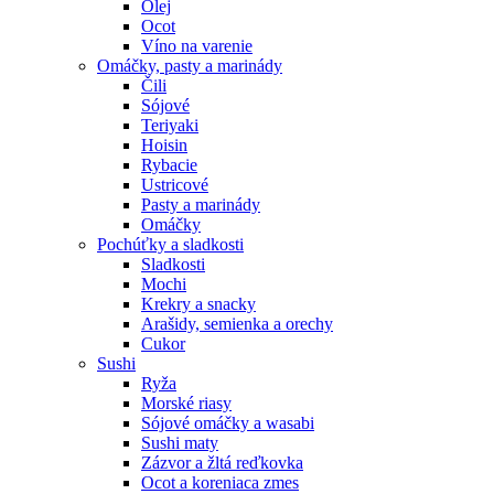
Olej
Ocot
Víno na varenie
Omáčky, pasty a marinády
Čili
Sójové
Teriyaki
Hoisin
Rybacie
Ustricové
Pasty a marinády
Omáčky
Pochúťky a sladkosti
Sladkosti
Mochi
Krekry a snacky
Arašidy, semienka a orechy
Cukor
Sushi
Ryža
Morské riasy
Sójové omáčky a wasabi
Sushi maty
Zázvor a žltá reďkovka
Ocot a koreniaca zmes