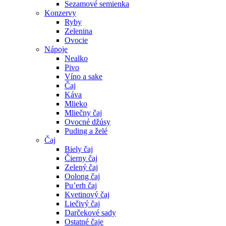
Sezamové semienka
Konzervy
Ryby
Zelenina
Ovocie
Nápoje
Nealko
Pivo
Víno a sake
Čaj
Káva
Mlieko
Mliečny čaj
Ovocné džúsy
Puding a želé
Čaj
Biely čaj
Čierny čaj
Zelený čaj
Oolong čaj
Pu’erh čaj
Kvetinový čaj
Liečivý čaj
Darčekové sady
Ostatné čaje