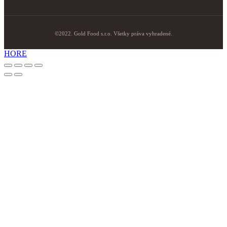
©2022. Gold Food s.r.o. Všetky práva vyhradené.
HORE