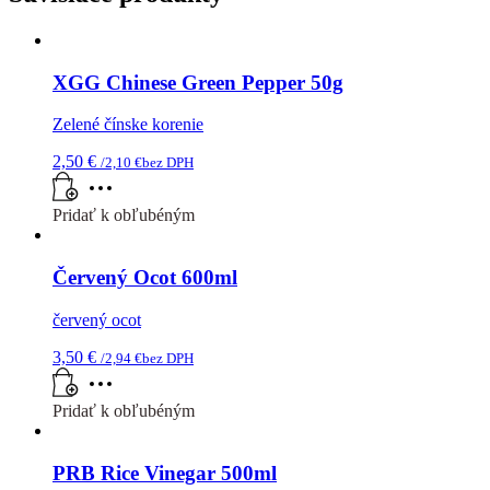
XGG Chinese Green Pepper 50g
Zelené čínske korenie
2,50
€
/
2,10
€
bez DPH
Pridať k obľubéným
Červený Ocot 600ml
červený ocot
3,50
€
/
2,94
€
bez DPH
Pridať k obľubéným
PRB Rice Vinegar 500ml