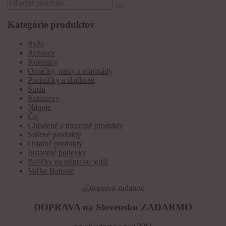
Search
for:
Kategórie produktov
Ryža
Rezance
Koreniny
Omáčky, pasty a marinády
Pochúťky a sladkosti
Sushi
Konzervy
Nápoje
Čaj
Chladené a mrazené produkty
Sušené produkty
Ostatné produkty
Instantné polievky
Balíčky na prípravu jedál
Veľke Balenie
DOPRAVA na Slovensku ZADARMO