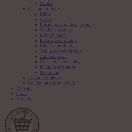
Ovocie
Ostatné produkty
Múka
Škrob
Prísady na varenie a pečenie
Obaľovacia zmes
Ryžový papier
Kokosové produkty
MilkTea produkty
Tofu a sojové výrobky
Zdravá výživa
Čínske liečivé rastliny
Kuchynské potreby
Dekorácie
Instantné polievky
Balíčky na prípravu jedál
Recepty
O nás
Kontakt