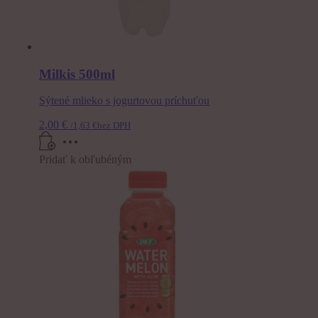
Milkis 500ml
Sýtené mlieko s jogurtovou príchuťou
2,00
€
/
1,63
€
bez DPH
Pridať k obľubéným