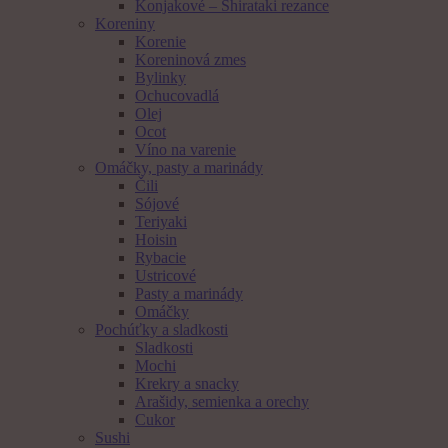
Konjakové – Shirataki rezance
Koreniny
Korenie
Koreninová zmes
Bylinky
Ochucovadlá
Olej
Ocot
Víno na varenie
Omáčky, pasty a marinády
Čili
Sójové
Teriyaki
Hoisin
Rybacie
Ustricové
Pasty a marinády
Omáčky
Pochúťky a sladkosti
Sladkosti
Mochi
Krekry a snacky
Arašidy, semienka a orechy
Cukor
Sushi