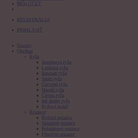
MÔJ ÚČET
REGISTRÁCIA
PRIHLÁSIŤ
Domov
Obchod
Ryža
Jasmínová ryža
Lepkavá ryža
Basmati ryža
Sushi ryža
Červená ryža
Hnedá ryža
Čierna ryža
Iné druhy ryže
Ryžový koláč
Rezance
Ryžové rezance
Sklenené rezance
Pohánkové rezance
Pšeničné rezance