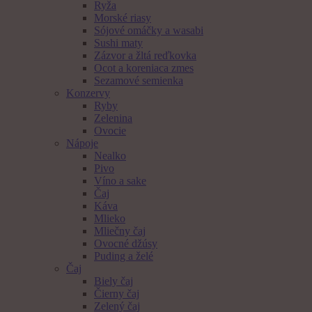
Ryža
Morské riasy
Sójové omáčky a wasabi
Sushi maty
Zázvor a žltá reďkovka
Ocot a koreniaca zmes
Sezamové semienka
Konzervy
Ryby
Zelenina
Ovocie
Nápoje
Nealko
Pivo
Víno a sake
Čaj
Káva
Mlieko
Mliečny čaj
Ovocné džúsy
Puding a želé
Čaj
Biely čaj
Čierny čaj
Zelený čaj