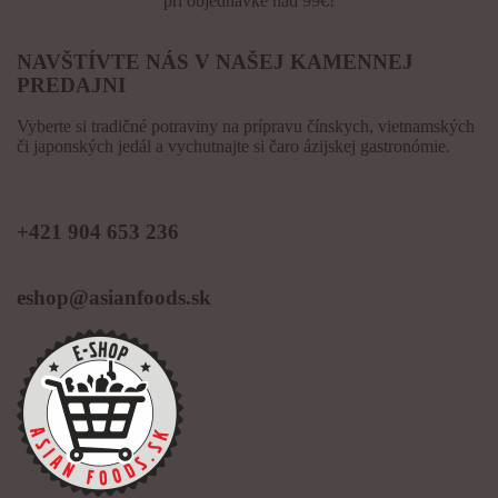
pri objednávke nad 99€!
NAVŠTÍVTE NÁS V NAŠEJ KAMENNEJ
PREDAJNI
Vyberte si tradičné potraviny na prípravu čínskych, vietnamských
či japonských jedál a vychutnajte si čaro ázijskej gastronómie.
KONTAKT
+421 904 653 236
eshop@asianfoods.sk