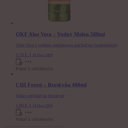
OKF Aloe Vera – Vodný Melón 500ml
Aloe Vera s vodnou melónovou príchuťou (watermelon)
1,70
€
/
1,38
€
bez DPH
Pridať k obľubéným
CHI Forest – Broskyňa 480ml
Sóda s príchuťou broskyne
1,90
€
/
1,54
€
bez DPH
Pridať k obľubéným