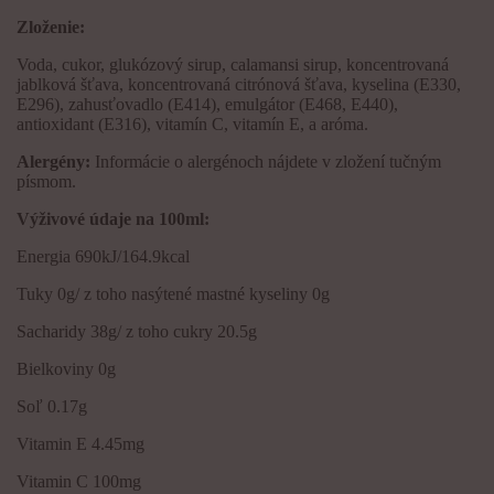
Zloženie:
Voda, cukor, glukózový sirup, calamansi sirup, koncentrovaná
jablková šťava, koncentrovaná citrónová šťava, kyselina (E330,
E296), zahusťovadlo (E414), emulgátor (E468, E440),
antioxidant (E316), vitamín C, vitamín E, a aróma.
Alergény:
Informácie o alergénoch nájdete v zložení tučným
písmom.
Výživové údaje na
100
ml:
Energia 690kJ/164.9kcal
Tuky 0g/ z toho nasýtené mastné kyseliny 0g
Sacharidy 38g/ z toho cukry 20.5g
Bielkoviny 0g
Soľ 0.17g
Vitamin E 4.45mg
Vitamin C 100mg