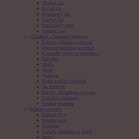
Oolong čaj
Pu’erh čaj
Kvetinový čaj
Liečivý čaj
Darčekové sady
Ostatné čaje
Chladené a mrazené produkty
Čerstvé zeleniny a ovocie
Mrazené zeleniny a ovocie
Kalamáre, sépie a chobotnice
Krevety
Mušle
Nigiri
Wakame
Rybie guličky Hot Pot
Na praženie
Buchty, dumplings a gyoza
Zmrzliny a nanuky
Ostatné mrazené
Sušené produkty
Sušené ryby
Morské riasy
Zelenina
Fazuľa, semienka a hrach
Huby