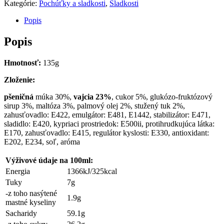
Kategórie:
Pochúťky a sladkosti
,
Sladkosti
Jujube
Flavor
Popis
135g
Popis
Hmotnosť:
135g
Zloženie:
pšeničná
múka 30%,
vajcia
23%
, cukor 5%, glukózo-fruktózový
sirup 3%, maltóza 3%, palmový olej 2%, stužený tuk 2%,
zahusťovadlo: E422, emulgátor: E481, E1442, stabilizátor: E471,
sladidlo: E420, kypriaci prostriedok: E500ii, protihrudkujúca látka:
E170, zahusťovadlo: E415, regulátor kyslosti: E330, antioxidant:
E202, E234, soľ, aróma
Výživové údaje
na
100
ml
:
Energia
1366kJ/325kcal
Tuky
7g
-z toho nasýtené
1.9g
mastné kyseliny
Sacharidy
59.1g