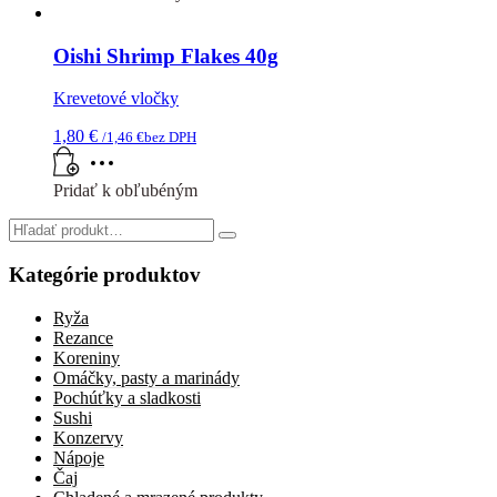
Oishi Shrimp Flakes 40g
Krevetové vločky
1,80
€
/
1,46
€
bez DPH
Pridať k obľubéným
Search
for:
Kategórie produktov
Ryža
Rezance
Koreniny
Omáčky, pasty a marinády
Pochúťky a sladkosti
Sushi
Konzervy
Nápoje
Čaj