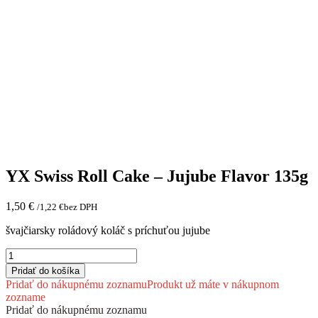
YX Swiss Roll Cake – Jujube Flavor 135g
1,50
€
/
1,22
€
bez DPH
švajčiarsky roládový koláč s príchuťou jujube
množstvo
YX
Pridať do košíka
Swiss
Pridať do nákupnému zoznamu
Produkt už máte v nákupnom
Roll
zozname
Cake
Pridať do nákupnému zoznamu
-