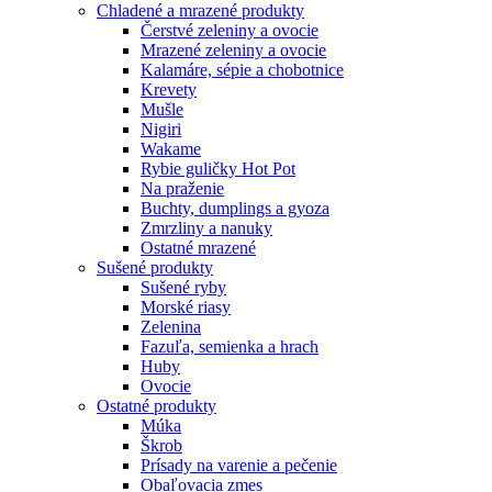
Chladené a mrazené produkty
Čerstvé zeleniny a ovocie
Mrazené zeleniny a ovocie
Kalamáre, sépie a chobotnice
Krevety
Mušle
Nigiri
Wakame
Rybie guličky Hot Pot
Na praženie
Buchty, dumplings a gyoza
Zmrzliny a nanuky
Ostatné mrazené
Sušené produkty
Sušené ryby
Morské riasy
Zelenina
Fazuľa, semienka a hrach
Huby
Ovocie
Ostatné produkty
Múka
Škrob
Prísady na varenie a pečenie
Obaľovacia zmes