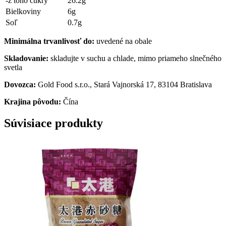
-z toho cukry
26.2g
Bielkoviny
6g
Soľ
0.7g
Minimálna trvanlivosť do:
uvedené na obale
Skladovanie:
skladujte v suchu a chlade, mimo priameho slnečného
svetla
Dovozca:
Gold Food s.r.o., Stará Vajnorská 17, 83104 Bratislava
Krajina pôvodu:
Čína
Súvisiace produkty