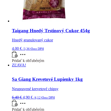
Taigang Hnedý Trstinový Cukor 454g
Hnedý granulovaný cukor
4,00
€
/
3,36
€
bez DPH
Pridať k obľubéným
ZĽAVA!
Sa Giang Krevetové Lupienky 1kg
Neupravené krevetové chipsy
Pôvodná
Aktuálna
6,40
€
4,90
€
/
4,12
€
bez DPH
cena
cena
bola:
je:
Pridať k obľubéným
6,40 €.
4,90 €.