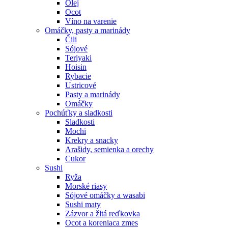
Olej
Ocot
Víno na varenie
Omáčky, pasty a marinády
Čili
Sójové
Teriyaki
Hoisin
Rybacie
Ustricové
Pasty a marinády
Omáčky
Pochúťky a sladkosti
Sladkosti
Mochi
Krekry a snacky
Arašidy, semienka a orechy
Cukor
Sushi
Ryža
Morské riasy
Sójové omáčky a wasabi
Sushi maty
Zázvor a žltá reďkovka
Ocot a koreniaca zmes