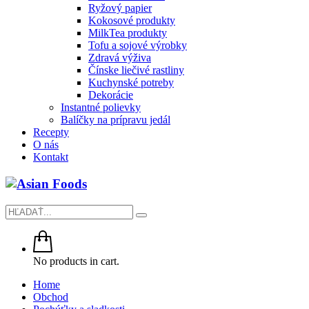
Ryžový papier
Kokosové produkty
MilkTea produkty
Tofu a sojové výrobky
Zdravá výživa
Čínske liečivé rastliny
Kuchynské potreby
Dekorácie
Instantné polievky
Balíčky na prípravu jedál
Recepty
O nás
Kontakt
No products in cart.
Home
Obchod