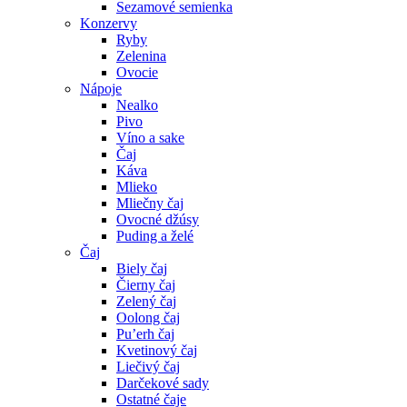
Sezamové semienka
Konzervy
Ryby
Zelenina
Ovocie
Nápoje
Nealko
Pivo
Víno a sake
Čaj
Káva
Mlieko
Mliečny čaj
Ovocné džúsy
Puding a želé
Čaj
Biely čaj
Čierny čaj
Zelený čaj
Oolong čaj
Pu’erh čaj
Kvetinový čaj
Liečivý čaj
Darčekové sady
Ostatné čaje