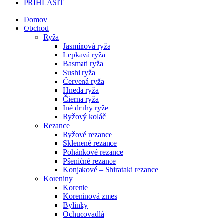
PRIHLÁSIŤ
Domov
Obchod
Ryža
Jasmínová ryža
Lepkavá ryža
Basmati ryža
Sushi ryža
Červená ryža
Hnedá ryža
Čierna ryža
Iné druhy ryže
Ryžový koláč
Rezance
Ryžové rezance
Sklenené rezance
Pohánkové rezance
Pšeničné rezance
Konjakové – Shirataki rezance
Koreniny
Korenie
Koreninová zmes
Bylinky
Ochucovadlá