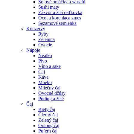
Sójové omáčky a wasabi
Sushi maty
Zázvor a žltá reďkovka
Ocot a koreniaca zmes
Sezamové semienka
Konzervy
Ryby
Zelenina
Ovocie
Nápoje
Nealko
Pivo
Víno a sake
Čaj
Káva
Mlieko
Mliečny čaj
Ovocné džúsy
Puding a želé
Čaj
Biely čaj
Čierny čaj
Zelený čaj
Oolong čaj
Pu’erh čaj