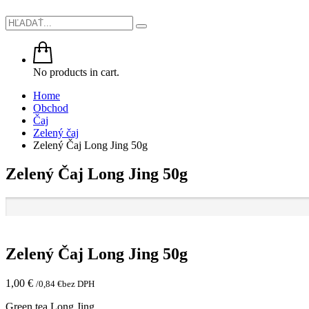
No products in cart.
Home
Obchod
Čaj
Zelený čaj
Zelený Čaj Long Jing 50g
Zelený Čaj Long Jing 50g
Zelený Čaj Long Jing 50g
1,00
€
/
0,84
€
bez DPH
Green tea Long Jing