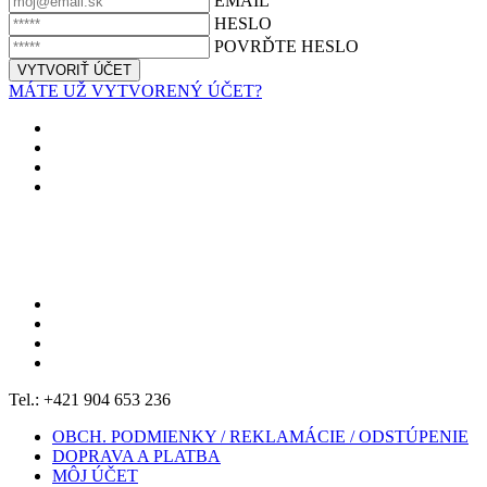
EMAIL
HESLO
POVRĎTE HESLO
MÁTE UŽ VYTVORENÝ ÚČET?
Tel.: +421 904 653 236
OBCH. PODMIENKY / REKLAMÁCIE / ODSTÚPENIE
DOPRAVA A PLATBA
MÔJ ÚČET