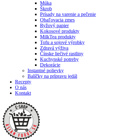
Múka
Škrob
Prísady na varenie a pečenie
Obaľovacia zmes
Ryžový papier
Kokosové produkty
MilkTea produkty
Tofu a sojové výrobky
Zdravá výživa
Čínske liečivé rastliny
Kuchynské potreby
Dekorácie
Instantné polievky
Balíčky na prípravu jedál
Recepty
O nás
Kontakt