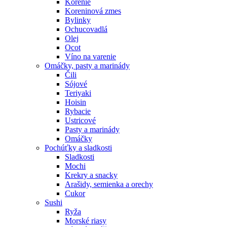
Korenie
Koreninová zmes
Bylinky
Ochucovadlá
Olej
Ocot
Víno na varenie
Omáčky, pasty a marinády
Čili
Sójové
Teriyaki
Hoisin
Rybacie
Ustricové
Pasty a marinády
Omáčky
Pochúťky a sladkosti
Sladkosti
Mochi
Krekry a snacky
Arašidy, semienka a orechy
Cukor
Sushi
Ryža
Morské riasy