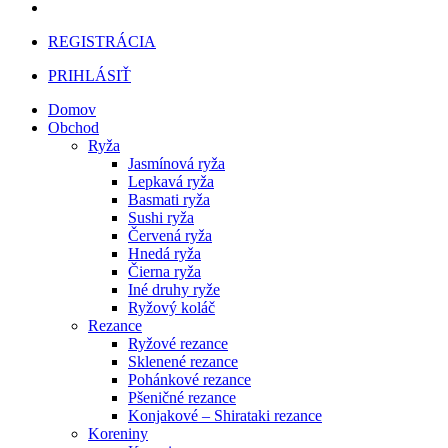
REGISTRÁCIA
PRIHLÁSIŤ
Domov
Obchod
Ryža
Jasmínová ryža
Lepkavá ryža
Basmati ryža
Sushi ryža
Červená ryža
Hnedá ryža
Čierna ryža
Iné druhy ryže
Ryžový koláč
Rezance
Ryžové rezance
Sklenené rezance
Pohánkové rezance
Pšeničné rezance
Konjakové – Shirataki rezance
Koreniny