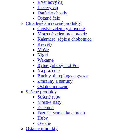
Kvetinový čaj
Liečivý čaj
Darčekové sady
Ostatné čaje
Chladené a mrazené produkty
Čerstvé zeleniny a ovocie
Mrazené zeleniny a ovocie
Kalamáre, sépie a chobotnice
Krevety
Mušle
Nigiri
Wakame
Rybie guličky Hot Pot
Na praženie
Buchty, dumplings a gyoza
Zmrzliny a nanuky
Ostatné mrazené
Sušené produkty
Sušené ryby
Morské riasy
Zelenina
Fazuľa, semienka a hrach
Huby
Ovocie
Ostatné produkty