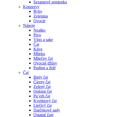
Sezamové semienka
Konzervy
Ryby
Zelenina
Ovocie
Nápoje
Nealko
Pivo
Víno a sake
Čaj
Káva
Mlieko
Mliečny čaj
Ovocné džúsy
Puding a želé
Čaj
Biely čaj
Čierny čaj
Zelený čaj
Oolong čaj
Pu’erh čaj
Kvetinový čaj
Liečivý čaj
Darčekové sady
Ostatné čaje