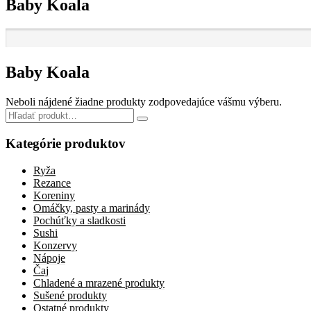
Baby Koala
Baby Koala
Neboli nájdené žiadne produkty zodpovedajúce vášmu výberu.
Search
for:
Kategórie produktov
Ryža
Rezance
Koreniny
Omáčky, pasty a marinády
Pochúťky a sladkosti
Sushi
Konzervy
Nápoje
Čaj
Chladené a mrazené produkty
Sušené produkty
Ostatné produkty