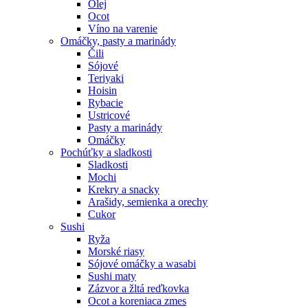
Olej
Ocot
Víno na varenie
Omáčky, pasty a marinády
Čili
Sójové
Teriyaki
Hoisin
Rybacie
Ustricové
Pasty a marinády
Omáčky
Pochúťky a sladkosti
Sladkosti
Mochi
Krekry a snacky
Arašidy, semienka a orechy
Cukor
Sushi
Ryža
Morské riasy
Sójové omáčky a wasabi
Sushi maty
Zázvor a žltá reďkovka
Ocot a koreniaca zmes