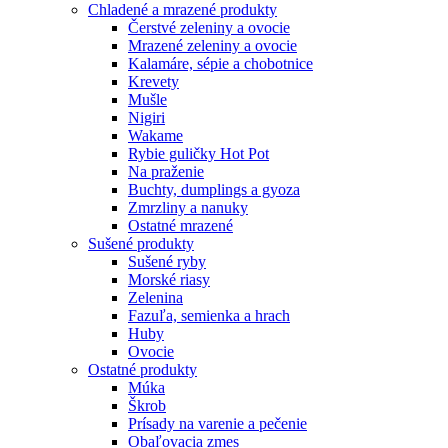
Chladené a mrazené produkty
Čerstvé zeleniny a ovocie
Mrazené zeleniny a ovocie
Kalamáre, sépie a chobotnice
Krevety
Mušle
Nigiri
Wakame
Rybie guličky Hot Pot
Na praženie
Buchty, dumplings a gyoza
Zmrzliny a nanuky
Ostatné mrazené
Sušené produkty
Sušené ryby
Morské riasy
Zelenina
Fazuľa, semienka a hrach
Huby
Ovocie
Ostatné produkty
Múka
Škrob
Prísady na varenie a pečenie
Obaľovacia zmes