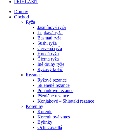
PRIHLÁSIŤ
Domov
Obchod
Ryža
Jasmínová ryža
Lepkavá ryža
Basmati ryža
Sushi ryža
Červená ryža
Hnedá ryža
Čierna ryža
Iné druhy ryže
Ryžový koláč
Rezance
Ryžové rezance
Sklenené rezance
Pohánkové rezance
Pšeničné rezance
Konjakové – Shirataki rezance
Koreniny
Korenie
Koreninová zmes
Bylinky
Ochucovadlá