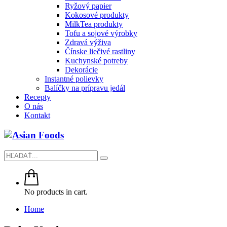
Ryžový papier
Kokosové produkty
MilkTea produkty
Tofu a sojové výrobky
Zdravá výživa
Čínske liečivé rastliny
Kuchynské potreby
Dekorácie
Instantné polievky
Balíčky na prípravu jedál
Recepty
O nás
Kontakt
No products in cart.
Home