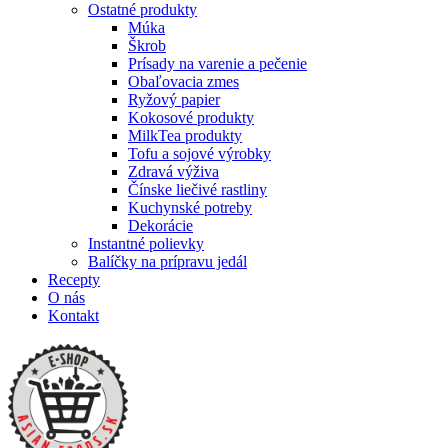
Ostatné produkty
Múka
Škrob
Prísady na varenie a pečenie
Obaľovacia zmes
Ryžový papier
Kokosové produkty
MilkTea produkty
Tofu a sojové výrobky
Zdravá výživa
Čínske liečivé rastliny
Kuchynské potreby
Dekorácie
Instantné polievky
Balíčky na prípravu jedál
Recepty
O nás
Kontakt