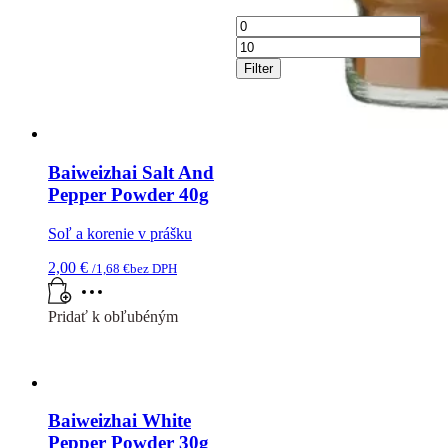
Minimálna
Max
cena
cen
Filter
Baiweizhai Salt And
Pepper Powder 40g
Soľ a korenie v prášku
2,00
€
/
1,68
€
bez DPH
Pridať k obľubéným
Baiweizhai White
Pepper Powder 30g