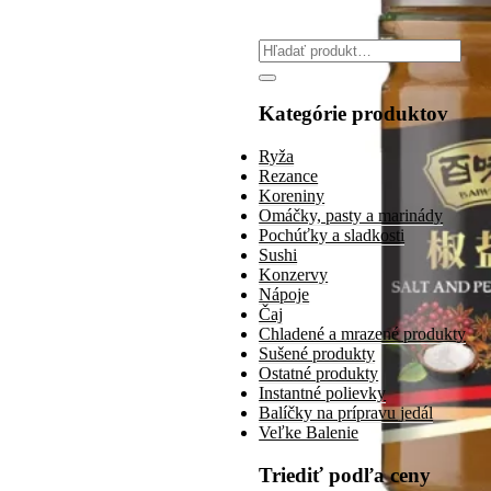
Search
for:
Kategórie produktov
Ryža
Rezance
Koreniny
Omáčky, pasty a marinády
Pochúťky a sladkosti
Sushi
Konzervy
Nápoje
Čaj
Chladené a mrazené produkty
Sušené produkty
Ostatné produkty
Instantné polievky
Balíčky na prípravu jedál
Veľke Balenie
Triediť podľa ceny