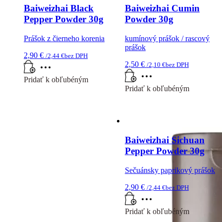
Baiweizhai Black
Baiweizhai Cumin
Pepper Powder 30g
Powder 30g
Prášok z čierneho korenia
kumínový prášok / rascový
prášok
2,90
€
/
2,44
€
bez DPH
2,50
€
/
2,10
€
bez DPH
Pridať k obľubéným
Pridať k obľubéným
Baiweizhai Sichuan
Pepper Powder 30g
Sečuánsky paprikový prášok
2,90
€
/
2,44
€
bez DPH
Pridať k obľubéným