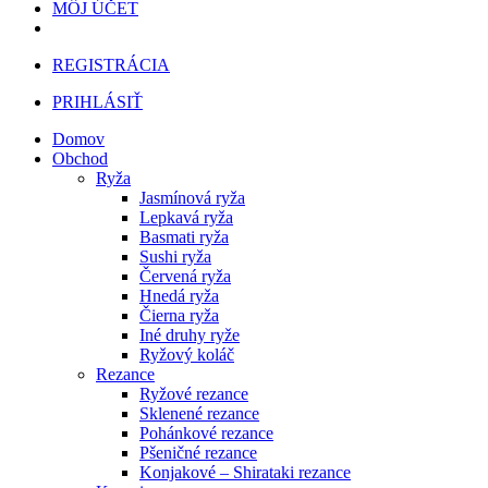
MÔJ ÚČET
REGISTRÁCIA
PRIHLÁSIŤ
Domov
Obchod
Ryža
Jasmínová ryža
Lepkavá ryža
Basmati ryža
Sushi ryža
Červená ryža
Hnedá ryža
Čierna ryža
Iné druhy ryže
Ryžový koláč
Rezance
Ryžové rezance
Sklenené rezance
Pohánkové rezance
Pšeničné rezance
Konjakové – Shirataki rezance