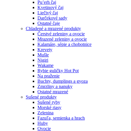
Pu’erh čaj
Kvetinový čaj
Liečivý čaj
Darčekové sady
Ostatné čaje
Chladené a mrazené produkty
Čerstvé zeleniny a ovocie
Mrazené zeleniny a ovocie
Kalamáre, sépie a chobotnice
Krevety
Mušle
Nigiri
Wakame
Rybie guličky Hot Pot
Na praženie
Buchty, dumplings a gyoza
Zmrzliny a nanuky
Ostatné mrazené
Sušené produkty
Sušené ryby
Morské riasy
Zelenina
Fazuľa, semienka a hrach
Huby
Ovocie