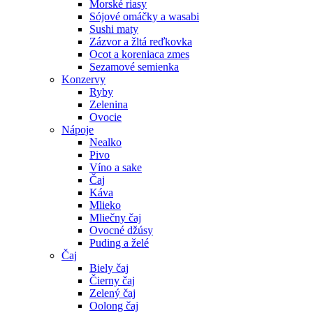
Morské riasy
Sójové omáčky a wasabi
Sushi maty
Zázvor a žltá reďkovka
Ocot a koreniaca zmes
Sezamové semienka
Konzervy
Ryby
Zelenina
Ovocie
Nápoje
Nealko
Pivo
Víno a sake
Čaj
Káva
Mlieko
Mliečny čaj
Ovocné džúsy
Puding a želé
Čaj
Biely čaj
Čierny čaj
Zelený čaj
Oolong čaj