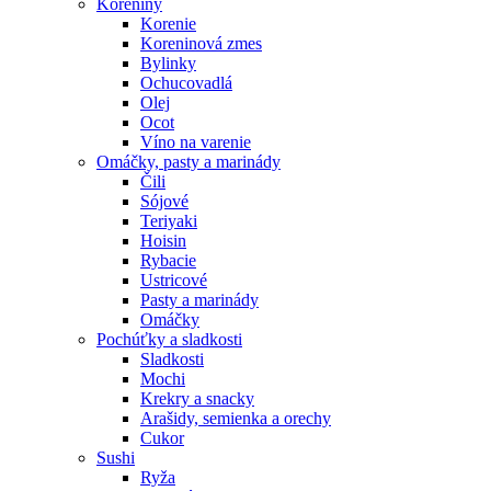
Koreniny
Korenie
Koreninová zmes
Bylinky
Ochucovadlá
Olej
Ocot
Víno na varenie
Omáčky, pasty a marinády
Čili
Sójové
Teriyaki
Hoisin
Rybacie
Ustricové
Pasty a marinády
Omáčky
Pochúťky a sladkosti
Sladkosti
Mochi
Krekry a snacky
Arašidy, semienka a orechy
Cukor
Sushi
Ryža