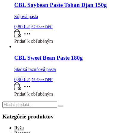
CBL Soybean Paste Toban Djan 150g
Sójová pasta
0,80
€
/
0,67
€
bez DPH
Pridať k obľubéným
CBL Sweet Bean Paste 180g
Sladká fazuľová pasta
0,90
€
/
0,76
€
bez DPH
Pridať k obľubéným
Search
for:
Kategórie produktov
Ryža