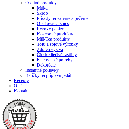
Ostatné produkty
Múka
Škrob
Prísady na varenie a pečenie
Obaľovacia zmes
Ryžový papier
Kokosové produkty
MilkTea produkty
Tofu a sojové výrobky
Zdravá výživa
Čínske liečivé rastliny
Kuchynské potreby
Dekorácie
Instantné polievky
Balíčky na prípravu jedál
Recepty
O nás
Kontakt