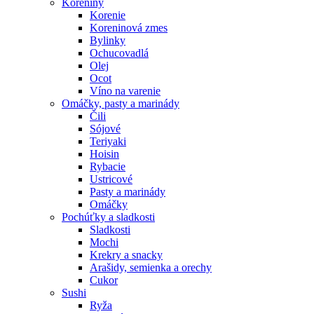
Koreniny
Korenie
Koreninová zmes
Bylinky
Ochucovadlá
Olej
Ocot
Víno na varenie
Omáčky, pasty a marinády
Čili
Sójové
Teriyaki
Hoisin
Rybacie
Ustricové
Pasty a marinády
Omáčky
Pochúťky a sladkosti
Sladkosti
Mochi
Krekry a snacky
Arašidy, semienka a orechy
Cukor
Sushi
Ryža