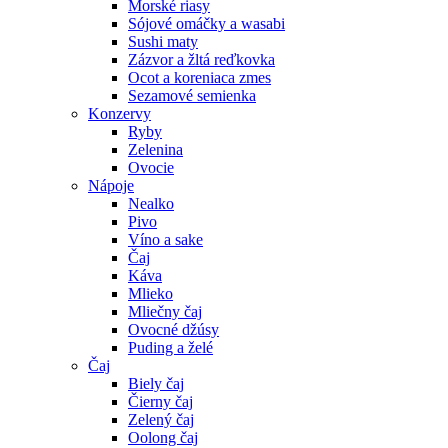
Morské riasy
Sójové omáčky a wasabi
Sushi maty
Zázvor a žltá reďkovka
Ocot a koreniaca zmes
Sezamové semienka
Konzervy
Ryby
Zelenina
Ovocie
Nápoje
Nealko
Pivo
Víno a sake
Čaj
Káva
Mlieko
Mliečny čaj
Ovocné džúsy
Puding a želé
Čaj
Biely čaj
Čierny čaj
Zelený čaj
Oolong čaj