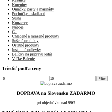
Rezance
Koreniny
Omáčky, pasty a marinády
Pochúťky a sladkosti
Sushi
Konzervy
Nápoje
Čaj
Chladené a mrazené produkty
Sušené produkty
Ostatné produkty
Instantné polievky
Balíčky na prípravu jedál
Veľke Balenie
Triediť podľa ceny
Minimálna
Maximálna
Filter
cena
cena
DOPRAVA na Slovensku ZADARMO
pri objednávke nad 99€!