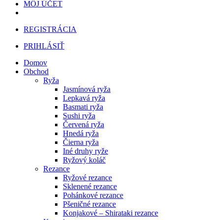
MÔJ ÚČET
REGISTRÁCIA
PRIHLÁSIŤ
Domov
Obchod
Ryža
Jasmínová ryža
Lepkavá ryža
Basmati ryža
Sushi ryža
Červená ryža
Hnedá ryža
Čierna ryža
Iné druhy ryže
Ryžový koláč
Rezance
Ryžové rezance
Sklenené rezance
Pohánkové rezance
Pšeničné rezance
Konjakové – Shirataki rezance