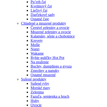
Pu’erh čaj
Kvetinový čaj
Liečivý čaj
Darčekové sady
Ostatné čaje
Chladené a mrazené produkty
Čerstvé zeleniny a ovocie
Mrazené zeleniny a ovocie
Kalamáre, sépie a chobotnice
Krevety
Mušle
Nigiri
Wakame
Rybie guličky Hot Pot
Na praženie
Buchty, dumplings a gyoza
Zmrzliny a nanuky
Ostatné mrazené
Sušené produkty
Sušené ryby
Morské riasy
Zelenina
Fazuľa, semienka a hrach
Huby
Ovocie