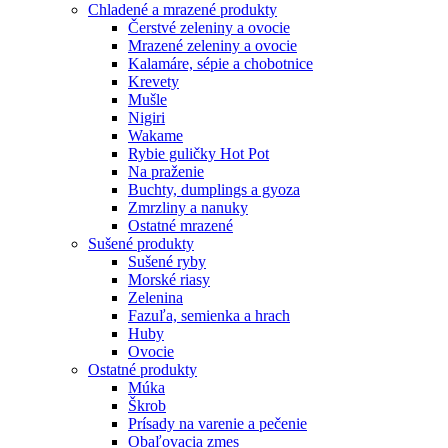
Chladené a mrazené produkty
Čerstvé zeleniny a ovocie
Mrazené zeleniny a ovocie
Kalamáre, sépie a chobotnice
Krevety
Mušle
Nigiri
Wakame
Rybie guličky Hot Pot
Na praženie
Buchty, dumplings a gyoza
Zmrzliny a nanuky
Ostatné mrazené
Sušené produkty
Sušené ryby
Morské riasy
Zelenina
Fazuľa, semienka a hrach
Huby
Ovocie
Ostatné produkty
Múka
Škrob
Prísady na varenie a pečenie
Obaľovacia zmes