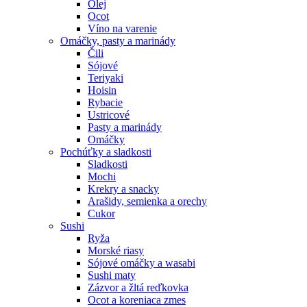
Olej
Ocot
Víno na varenie
Omáčky, pasty a marinády
Čili
Sójové
Teriyaki
Hoisin
Rybacie
Ustricové
Pasty a marinády
Omáčky
Pochúťky a sladkosti
Sladkosti
Mochi
Krekry a snacky
Arašidy, semienka a orechy
Cukor
Sushi
Ryža
Morské riasy
Sójové omáčky a wasabi
Sushi maty
Zázvor a žltá reďkovka
Ocot a koreniaca zmes