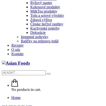
Ryžový papier
Kokosové produkty
MilkTea produkty
Tofu a sojové výrobky
Zdravá výživa
Čínske liečivé rastliny
Kuchynské potreby
Dekorácie
Instantné polievky
Balíčky na prípravu jedál
Recepty
O nás
Kontakt
No products in cart.
Home