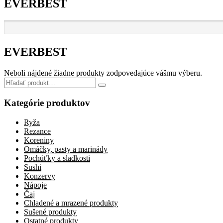
EVERBEST
EVERBEST
Neboli nájdené žiadne produkty zodpovedajúce vášmu výberu.
Search
for:
Kategórie produktov
Ryža
Rezance
Koreniny
Omáčky, pasty a marinády
Pochúťky a sladkosti
Sushi
Konzervy
Nápoje
Čaj
Chladené a mrazené produkty
Sušené produkty
Ostatné produkty