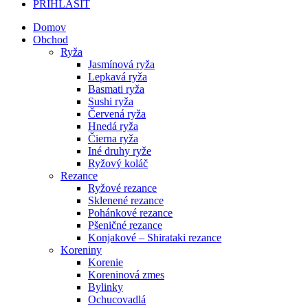
PRIHLÁSIŤ
Domov
Obchod
Ryža
Jasmínová ryža
Lepkavá ryža
Basmati ryža
Sushi ryža
Červená ryža
Hnedá ryža
Čierna ryža
Iné druhy ryže
Ryžový koláč
Rezance
Ryžové rezance
Sklenené rezance
Pohánkové rezance
Pšeničné rezance
Konjakové – Shirataki rezance
Koreniny
Korenie
Koreninová zmes
Bylinky
Ochucovadlá