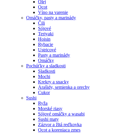
Olej
Ocot
Víno na varenie
Omáčky, pasty a marinády
Čili
Sójové
Teriyaki
Hoisin
Rybacie
Ustricové
Pasty a marinády
Omáčky
Pochúťky a sladkosti
Sladkosti
Mochi
Krekry a snacky
Arašidy, semienka a orechy
Cukor
Sushi
Ryža
Morské riasy
Sójové omáčky a wasabi
Sushi maty
Zázvor a žltá reďkovka
Ocot a koreniaca zmes