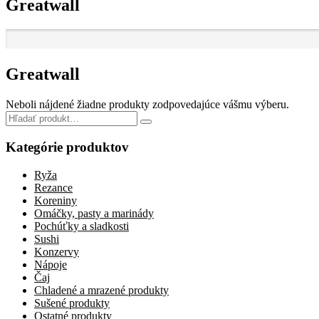
Greatwall
Greatwall
Neboli nájdené žiadne produkty zodpovedajúce vášmu výberu.
Search
for:
Kategórie produktov
Ryža
Rezance
Koreniny
Omáčky, pasty a marinády
Pochúťky a sladkosti
Sushi
Konzervy
Nápoje
Čaj
Chladené a mrazené produkty
Sušené produkty
Ostatné produkty