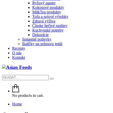
Ryžový papier
Kokosové produkty
MilkTea produkty
Tofu a sojové výrobky
Zdravá výživa
Čínske liečivé rastliny
Kuchynské potreby
Dekorácie
Instantné polievky
Balíčky na prípravu jedál
Recepty
O nás
Kontakt
No products in cart.
Home