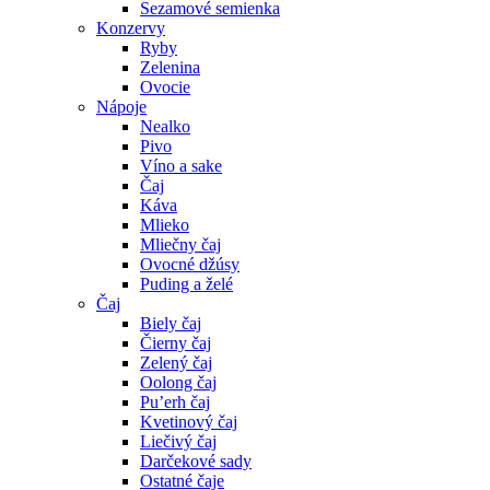
Sezamové semienka
Konzervy
Ryby
Zelenina
Ovocie
Nápoje
Nealko
Pivo
Víno a sake
Čaj
Káva
Mlieko
Mliečny čaj
Ovocné džúsy
Puding a želé
Čaj
Biely čaj
Čierny čaj
Zelený čaj
Oolong čaj
Pu’erh čaj
Kvetinový čaj
Liečivý čaj
Darčekové sady
Ostatné čaje