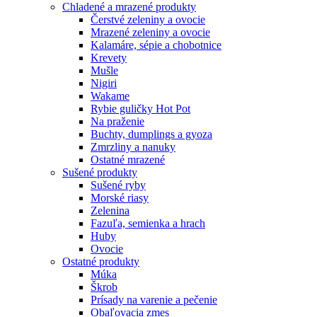
Chladené a mrazené produkty
Čerstvé zeleniny a ovocie
Mrazené zeleniny a ovocie
Kalamáre, sépie a chobotnice
Krevety
Mušle
Nigiri
Wakame
Rybie guličky Hot Pot
Na praženie
Buchty, dumplings a gyoza
Zmrzliny a nanuky
Ostatné mrazené
Sušené produkty
Sušené ryby
Morské riasy
Zelenina
Fazuľa, semienka a hrach
Huby
Ovocie
Ostatné produkty
Múka
Škrob
Prísady na varenie a pečenie
Obaľovacia zmes