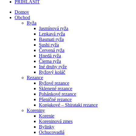
PRIHLÁSIŤ
Domov
Obchod
Ryža
Jasmínová ryža
Lepkavá ryža
Basmati ryža
Sushi ryža
Červená ryža
Hnedá ryža
Čierna ryža
Iné druhy ryže
Ryžový koláč
Rezance
Ryžové rezance
Sklenené rezance
Pohánkové rezance
Pšeničné rezance
Konjakové – Shirataki rezance
Koreniny
Korenie
Koreninová zmes
Bylinky
Ochucovadlá