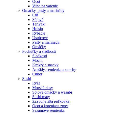
Ocot
Víno na varenie
Omáčky, pasty a marinády
Čili
Sójové
Teriyaki
Hoisin
Rybacie
Ustricové
Pasty a marinády
Omáčky
Pochúťky a sladkosti
Sladkosti
Mochi
Krekry a snacky
Arašidy, semienka a orechy
Cukor
Sushi
Ryža
Morské riasy
Sójové omáčky a wasabi
Sushi maty
Zázvor a žltá reďkovka
Ocot a koreniaca zmes
Sezamové semienka