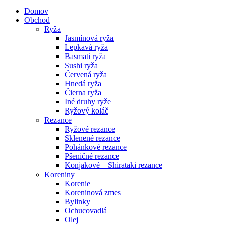
Domov
Obchod
Ryža
Jasmínová ryža
Lepkavá ryža
Basmati ryža
Sushi ryža
Červená ryža
Hnedá ryža
Čierna ryža
Iné druhy ryže
Ryžový koláč
Rezance
Ryžové rezance
Sklenené rezance
Pohánkové rezance
Pšeničné rezance
Konjakové – Shirataki rezance
Koreniny
Korenie
Koreninová zmes
Bylinky
Ochucovadlá
Olej