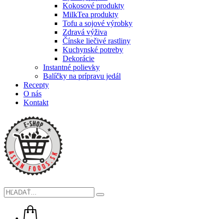
Kokosové produkty
MilkTea produkty
Tofu a sojové výrobky
Zdravá výživa
Čínske liečivé rastliny
Kuchynské potreby
Dekorácie
Instantné polievky
Balíčky na prípravu jedál
Recepty
O nás
Kontakt