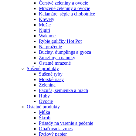
Čerstvé zeleniny a ovocie
Mrazené zeleniny a ovocie
Kalamáre, sépie a chobotnice
Krevety
Mušle
Nigiri
Wakame
Rybie guličky Hot Pot
Na praženie
Buchty, dumplings a gyoza
Zmrzliny a nanuky
Ostatné mrazené
Sušené produkty
Sušené ryby
Morské riasy
Zelenina
Fazuľa, semienka a hrach
Huby
Ovocie
Ostatné produkty
Múka
Škrob
Prísady na varenie a pečenie
Obaľovacia zmes
Ryžový papier