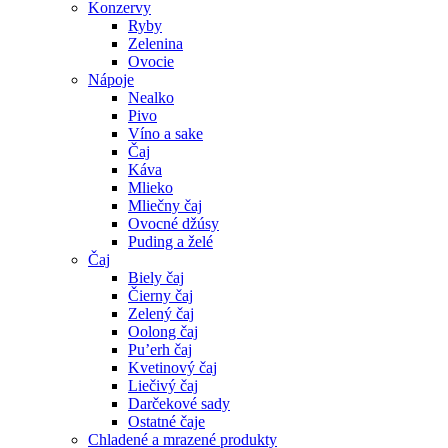
Konzervy
Ryby
Zelenina
Ovocie
Nápoje
Nealko
Pivo
Víno a sake
Čaj
Káva
Mlieko
Mliečny čaj
Ovocné džúsy
Puding a želé
Čaj
Biely čaj
Čierny čaj
Zelený čaj
Oolong čaj
Pu’erh čaj
Kvetinový čaj
Liečivý čaj
Darčekové sady
Ostatné čaje
Chladené a mrazené produkty