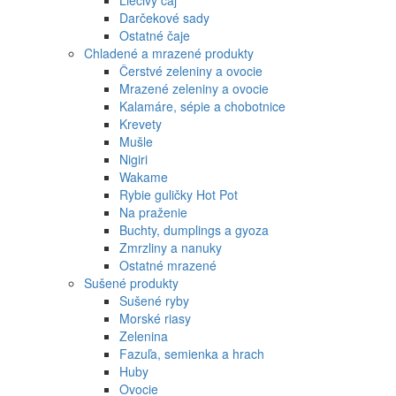
Liečivý čaj
Darčekové sady
Ostatné čaje
Chladené a mrazené produkty
Čerstvé zeleniny a ovocie
Mrazené zeleniny a ovocie
Kalamáre, sépie a chobotnice
Krevety
Mušle
Nigiri
Wakame
Rybie guličky Hot Pot
Na praženie
Buchty, dumplings a gyoza
Zmrzliny a nanuky
Ostatné mrazené
Sušené produkty
Sušené ryby
Morské riasy
Zelenina
Fazuľa, semienka a hrach
Huby
Ovocie