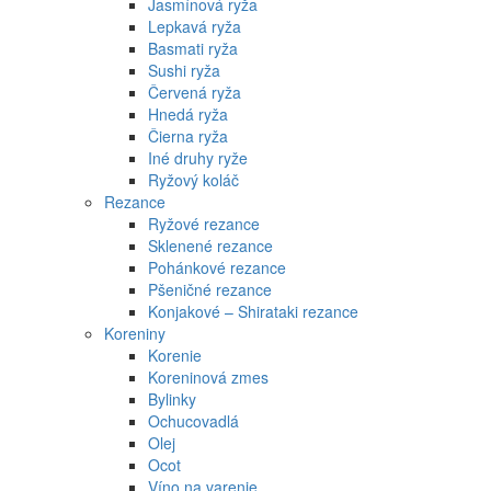
Jasmínová ryža
Lepkavá ryža
Basmati ryža
Sushi ryža
Červená ryža
Hnedá ryža
Čierna ryža
Iné druhy ryže
Ryžový koláč
Rezance
Ryžové rezance
Sklenené rezance
Pohánkové rezance
Pšeničné rezance
Konjakové – Shirataki rezance
Koreniny
Korenie
Koreninová zmes
Bylinky
Ochucovadlá
Olej
Ocot
Víno na varenie