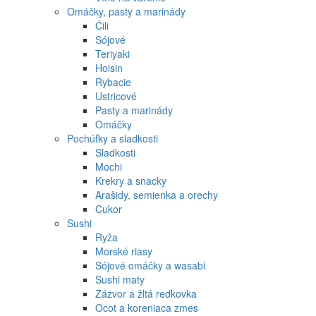
Omáčky, pasty a marinády
Čili
Sójové
Teriyaki
Hoisin
Rybacie
Ustricové
Pasty a marinády
Omáčky
Pochúťky a sladkosti
Sladkosti
Mochi
Krekry a snacky
Arašidy, semienka a orechy
Cukor
Sushi
Ryža
Morské riasy
Sójové omáčky a wasabi
Sushi maty
Zázvor a žltá reďkovka
Ocot a koreniaca zmes