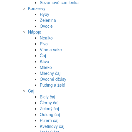
Sezamové semienka
Konzervy
Ryby
Zelenina
Ovocie
Nápoje
Nealko
Pivo
Víno a sake
Čaj
Káva
Mlieko
Mliečny čaj
Ovocné džúsy
Puding a želé
Čaj
Biely čaj
Čierny čaj
Zelený čaj
Oolong čaj
Pu’erh čaj
Kvetinový čaj