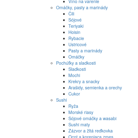
Víno na varenie
Omáčky, pasty a marinády
Čili
Sójové
Teriyaki
Hoisin
Rybacie
Ustricové
Pasty a marinády
Omáčky
Pochúťky a sladkosti
Sladkosti
Mochi
Krekry a snacky
Arašidy, semienka a orechy
Cukor
Sushi
Ryža
Morské riasy
Sójové omáčky a wasabi
Sushi maty
Zázvor a žltá reďkovka
Ocot a koreniaca zmes