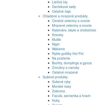
Liečivý čaj
Darčekové sady
Ostatné čaje
Chladené a mrazené produkty
Čerstvé zeleniny a ovocie
Mrazené zeleniny a ovocie
Kalamáre, sépie a chobotnice
Krevety
Mušle
Nigiri
Wakame
Rybie guličky Hot Pot
Na praženie
Buchty, dumplings a gyoza
Zmrzliny a nanuky
Ostatné mrazené
Sušené produkty
Sušené ryby
Morské riasy
Zelenina
Fazuľa, semienka a hrach
Huby