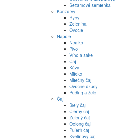
Sezamové semienka
Konzervy
Ryby
Zelenina
Ovocie
Nápoje
Nealko
Pivo
Víno a sake
Čaj
Káva
Mlieko
Mliečny čaj
Ovocné džúsy
Puding a želé
Čaj
Biely čaj
Čierny čaj
Zelený čaj
Oolong čaj
Pu’erh čaj
Kvetinový čaj