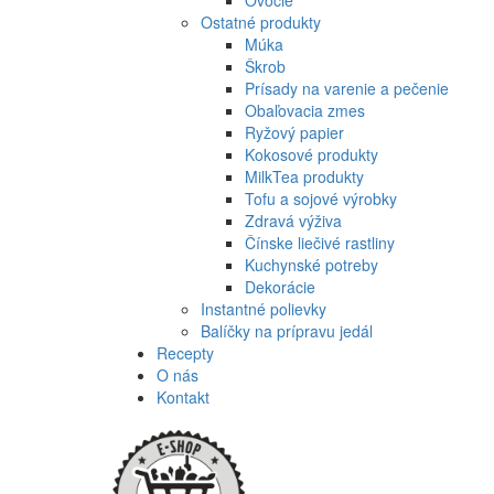
Ovocie
Ostatné produkty
Múka
Škrob
Prísady na varenie a pečenie
Obaľovacia zmes
Ryžový papier
Kokosové produkty
MilkTea produkty
Tofu a sojové výrobky
Zdravá výživa
Čínske liečivé rastliny
Kuchynské potreby
Dekorácie
Instantné polievky
Balíčky na prípravu jedál
Recepty
O nás
Kontakt