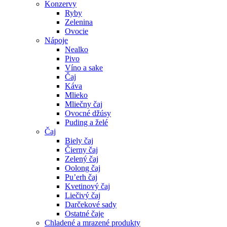
Konzervy
Ryby
Zelenina
Ovocie
Nápoje
Nealko
Pivo
Víno a sake
Čaj
Káva
Mlieko
Mliečny čaj
Ovocné džúsy
Puding a želé
Čaj
Biely čaj
Čierny čaj
Zelený čaj
Oolong čaj
Pu’erh čaj
Kvetinový čaj
Liečivý čaj
Darčekové sady
Ostatné čaje
Chladené a mrazené produkty