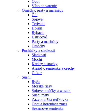
Ocot
Víno na varenie
Omáčky, pasty a marinády
Čili
Sójové
Teriyaki
Hoisin
Rybacie
Ustricové
Pasty a marinády
Omáčky
Pochúťky a sladkosti
Sladkosti
Mochi
Krekry a snacky
Arašidy, semienka a orechy
Cukor
Sushi
Ryža
Morské riasy
Sójové omáčky a wasabi
Sushi maty
Zázvor a žltá reďkovka
Ocot a koreniaca zmes
Sezamové semienka