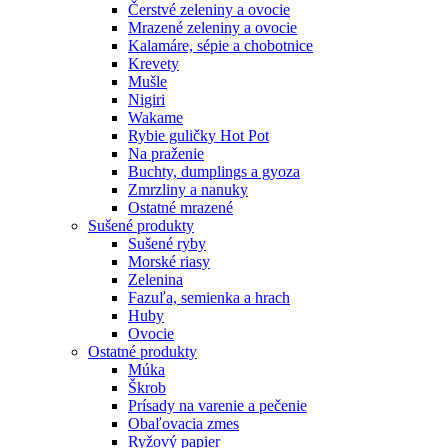
Čerstvé zeleniny a ovocie
Mrazené zeleniny a ovocie
Kalamáre, sépie a chobotnice
Krevety
Mušle
Nigiri
Wakame
Rybie guličky Hot Pot
Na praženie
Buchty, dumplings a gyoza
Zmrzliny a nanuky
Ostatné mrazené
Sušené produkty
Sušené ryby
Morské riasy
Zelenina
Fazuľa, semienka a hrach
Huby
Ovocie
Ostatné produkty
Múka
Škrob
Prísady na varenie a pečenie
Obaľovacia zmes
Ryžový papier