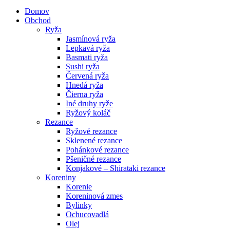
Domov
Obchod
Ryža
Jasmínová ryža
Lepkavá ryža
Basmati ryža
Sushi ryža
Červená ryža
Hnedá ryža
Čierna ryža
Iné druhy ryže
Ryžový koláč
Rezance
Ryžové rezance
Sklenené rezance
Pohánkové rezance
Pšeničné rezance
Konjakové – Shirataki rezance
Koreniny
Korenie
Koreninová zmes
Bylinky
Ochucovadlá
Olej