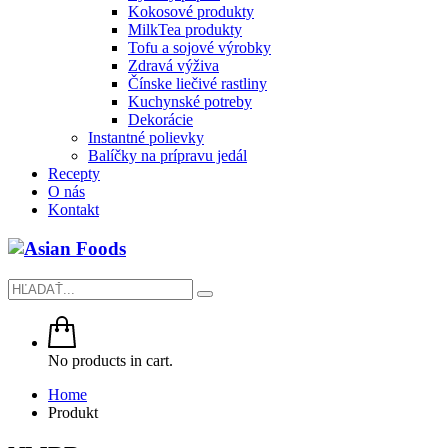
Kokosové produkty
MilkTea produkty
Tofu a sojové výrobky
Zdravá výživa
Čínske liečivé rastliny
Kuchynské potreby
Dekorácie
Instantné polievky
Balíčky na prípravu jedál
Recepty
O nás
Kontakt
No products in cart.
Home
Produkt