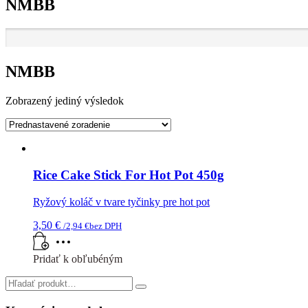
NMBB
NMBB
Zobrazený jediný výsledok
Rice Cake Stick For Hot Pot 450g
Ryžový koláč v tvare tyčinky pre hot pot
3,50
€
/
2,94
€
bez DPH
Pridať k obľubéným
Search
for: