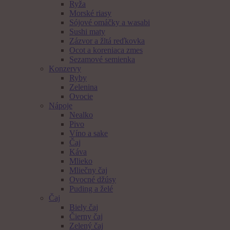
Ryža
Morské riasy
Sójové omáčky a wasabi
Sushi maty
Zázvor a žltá reďkovka
Ocot a koreniaca zmes
Sezamové semienka
Konzervy
Ryby
Zelenina
Ovocie
Nápoje
Nealko
Pivo
Víno a sake
Čaj
Káva
Mlieko
Mliečny čaj
Ovocné džúsy
Puding a želé
Čaj
Biely čaj
Čierny čaj
Zelený čaj