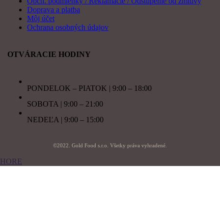
Obch. podmienky / Reklamácie / Odstúpenie od zmluvy
Doprava a platba
Môj účet
Ochrana osobných údajov
OTVÁRACIE HODINY
PONDELOK – PIATOK | 9:00 – 18:00
SOBOTA | 9:00 – 21:00
NEDEĽA | 9:00 – 15:00
©2022. Gold Food s.r.o. Všetky práva vyhradené.
HORE