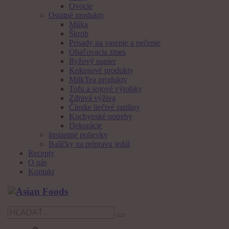
Ovocie
Ostatné produkty
Múka
Škrob
Prísady na varenie a pečenie
Obaľovacia zmes
Ryžový papier
Kokosové produkty
MilkTea produkty
Tofu a sojové výrobky
Zdravá výživa
Čínske liečivé rastliny
Kuchynské potreby
Dekorácie
Instantné polievky
Balíčky na prípravu jedál
Recepty
O nás
Kontakt