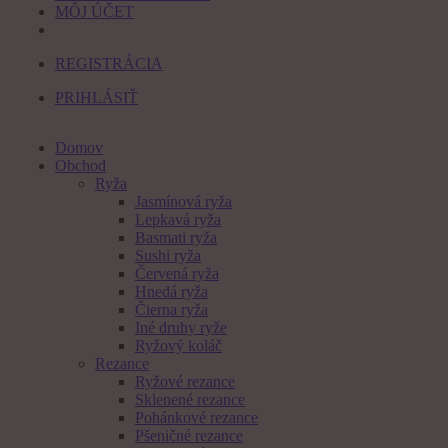
MÔJ ÚČET
REGISTRÁCIA
PRIHLÁSIŤ
Domov
Obchod
Ryža
Jasmínová ryža
Lepkavá ryža
Basmati ryža
Sushi ryža
Červená ryža
Hnedá ryža
Čierna ryža
Iné druhy ryže
Ryžový koláč
Rezance
Ryžové rezance
Sklenené rezance
Pohánkové rezance
Pšeničné rezance