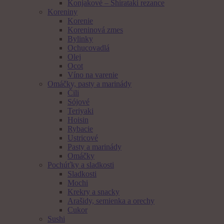
Konjakové – Shirataki rezance
Koreniny
Korenie
Koreninová zmes
Bylinky
Ochucovadlá
Olej
Ocot
Víno na varenie
Omáčky, pasty a marinády
Čili
Sójové
Teriyaki
Hoisin
Rybacie
Ustricové
Pasty a marinády
Omáčky
Pochúťky a sladkosti
Sladkosti
Mochi
Krekry a snacky
Arašidy, semienka a orechy
Cukor
Sushi