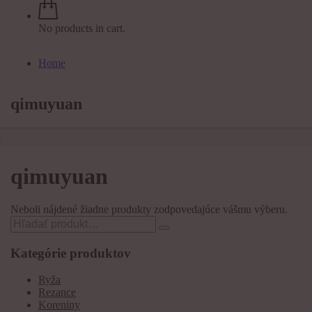
No products in cart.
Home
qimuyuan
qimuyuan
Neboli nájdené žiadne produkty zodpovedajúce vášmu výberu.
Search
for:
Kategórie produktov
Ryža
Rezance
Koreniny