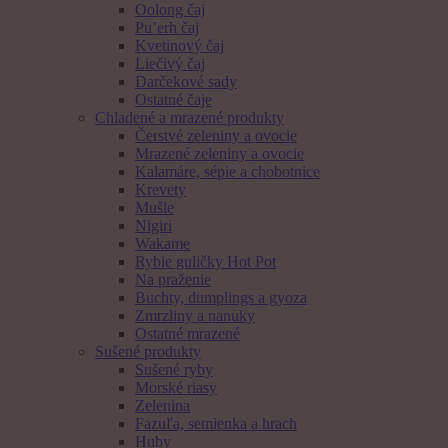
Oolong čaj
Pu’erh čaj
Kvetinový čaj
Liečivý čaj
Darčekové sady
Ostatné čaje
Chladené a mrazené produkty
Čerstvé zeleniny a ovocie
Mrazené zeleniny a ovocie
Kalamáre, sépie a chobotnice
Krevety
Mušle
Nigiri
Wakame
Rybie guličky Hot Pot
Na praženie
Buchty, dumplings a gyoza
Zmrzliny a nanuky
Ostatné mrazené
Sušené produkty
Sušené ryby
Morské riasy
Zelenina
Fazuľa, semienka a hrach
Huby