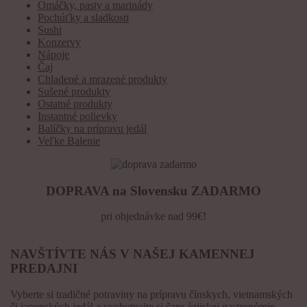
Omáčky, pasty a marinády
Pochúťky a sladkosti
Sushi
Konzervy
Nápoje
Čaj
Chladené a mrazené produkty
Sušené produkty
Ostatné produkty
Instantné polievky
Balíčky na prípravu jedál
Veľke Balenie
DOPRAVA na Slovensku ZADARMO
pri objednávke nad 99€!
NAVŠTÍVTE NÁS V NAŠEJ KAMENNEJ
PREDAJNI
Vyberte si tradičné potraviny na prípravu čínskych, vietnamských
či japonských jedál a vychutnajte si čaro ázijskej gastronómie.