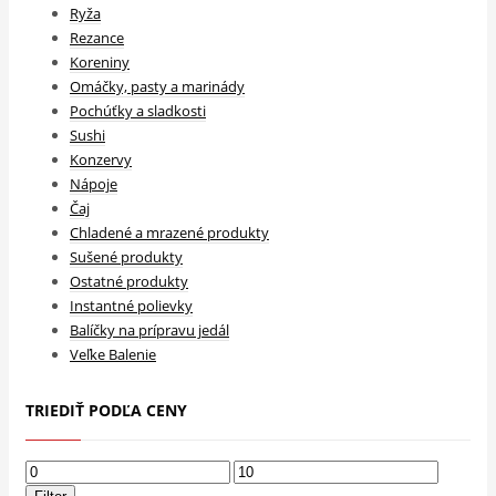
Ryža
Rezance
Koreniny
Omáčky, pasty a marinády
Pochúťky a sladkosti
Sushi
Konzervy
Nápoje
Čaj
Chladené a mrazené produkty
Sušené produkty
Ostatné produkty
Instantné polievky
Balíčky na prípravu jedál
Veľke Balenie
TRIEDIŤ PODĽA CENY
Minimálna
Maximálna
cena
cena