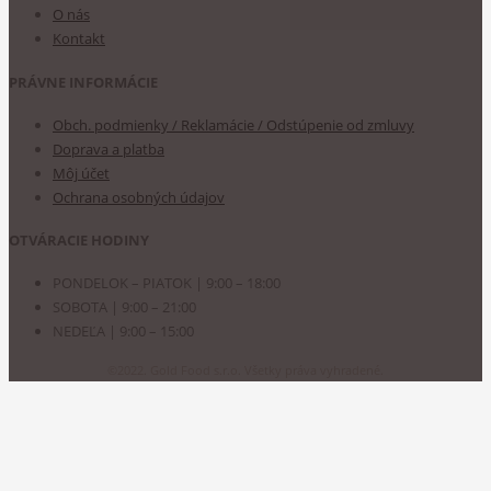
O nás
Kontakt
PRÁVNE INFORMÁCIE
Obch. podmienky / Reklamácie / Odstúpenie od zmluvy
Doprava a platba
Môj účet
Ochrana osobných údajov
OTVÁRACIE HODINY
PONDELOK – PIATOK | 9:00 – 18:00
SOBOTA | 9:00 – 21:00
NEDEĽA | 9:00 – 15:00
©2022. Gold Food s.r.o. Všetky práva vyhradené.