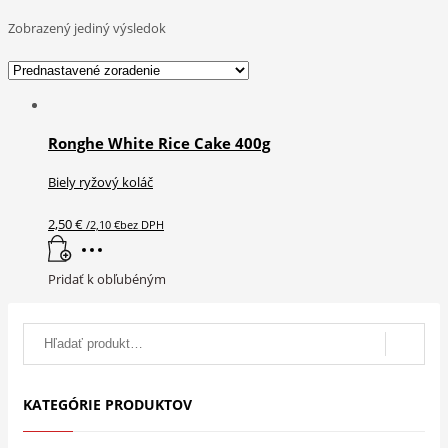
Zobrazený jediný výsledok
Ronghe White Rice Cake 400g
Biely ryžový koláč
2,50
€
/
2,10
€
bez DPH
Pridať k obľubéným
Search
for:
KATEGÓRIE PRODUKTOV