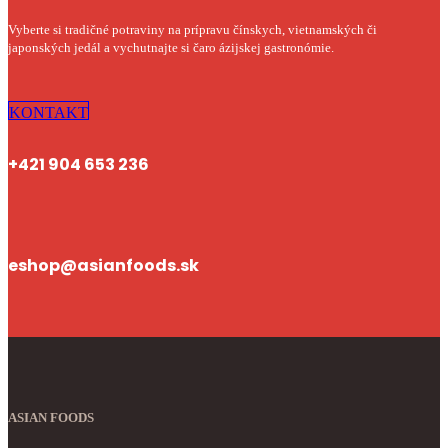
Vyberte si tradičné potraviny na prípravu čínskych, vietnamských či
japonských jedál a vychutnajte si čaro ázijskej gastronómie.
KONTAKT
+421 904 653 236
eshop@asianfoods.sk
ASIAN FOODS