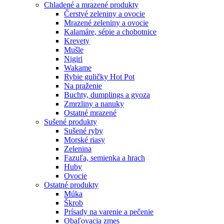
Chladené a mrazené produkty
Čerstvé zeleniny a ovocie
Mrazené zeleniny a ovocie
Kalamáre, sépie a chobotnice
Krevety
Mušle
Nigiri
Wakame
Rybie guličky Hot Pot
Na praženie
Buchty, dumplings a gyoza
Zmrzliny a nanuky
Ostatné mrazené
Sušené produkty
Sušené ryby
Morské riasy
Zelenina
Fazuľa, semienka a hrach
Huby
Ovocie
Ostatné produkty
Múka
Škrob
Prísady na varenie a pečenie
Obaľovacia zmes