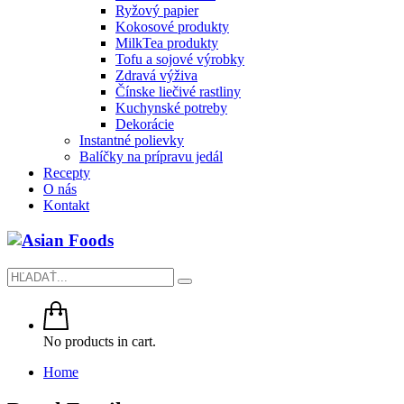
Ryžový papier
Kokosové produkty
MilkTea produkty
Tofu a sojové výrobky
Zdravá výživa
Čínske liečivé rastliny
Kuchynské potreby
Dekorácie
Instantné polievky
Balíčky na prípravu jedál
Recepty
O nás
Kontakt
No products in cart.
Home