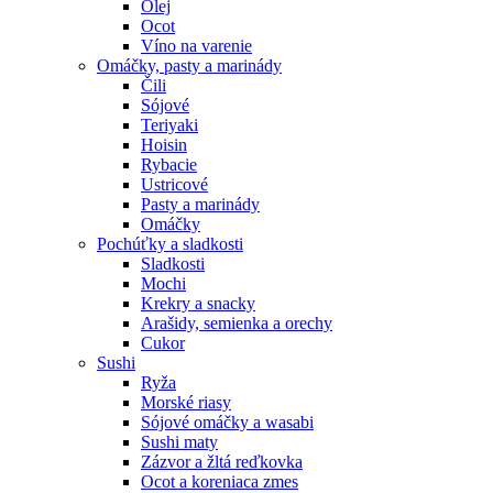
Olej
Ocot
Víno na varenie
Omáčky, pasty a marinády
Čili
Sójové
Teriyaki
Hoisin
Rybacie
Ustricové
Pasty a marinády
Omáčky
Pochúťky a sladkosti
Sladkosti
Mochi
Krekry a snacky
Arašidy, semienka a orechy
Cukor
Sushi
Ryža
Morské riasy
Sójové omáčky a wasabi
Sushi maty
Zázvor a žltá reďkovka
Ocot a koreniaca zmes