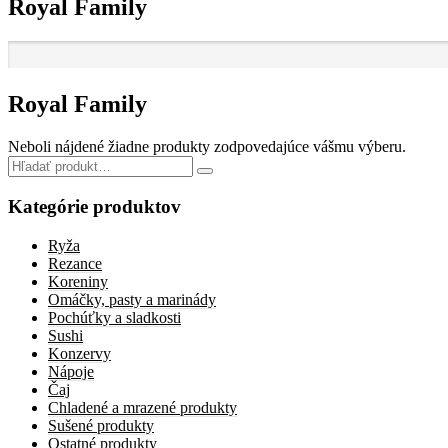
Royal Family
Royal Family
Neboli nájdené žiadne produkty zodpovedajúce vášmu výberu.
Search
for:
Kategórie produktov
Ryža
Rezance
Koreniny
Omáčky, pasty a marinády
Pochúťky a sladkosti
Sushi
Konzervy
Nápoje
Čaj
Chladené a mrazené produkty
Sušené produkty
Ostatné produkty