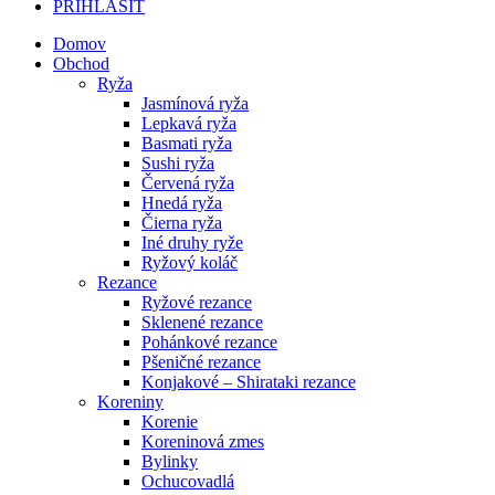
PRIHLÁSIŤ
Domov
Obchod
Ryža
Jasmínová ryža
Lepkavá ryža
Basmati ryža
Sushi ryža
Červená ryža
Hnedá ryža
Čierna ryža
Iné druhy ryže
Ryžový koláč
Rezance
Ryžové rezance
Sklenené rezance
Pohánkové rezance
Pšeničné rezance
Konjakové – Shirataki rezance
Koreniny
Korenie
Koreninová zmes
Bylinky
Ochucovadlá