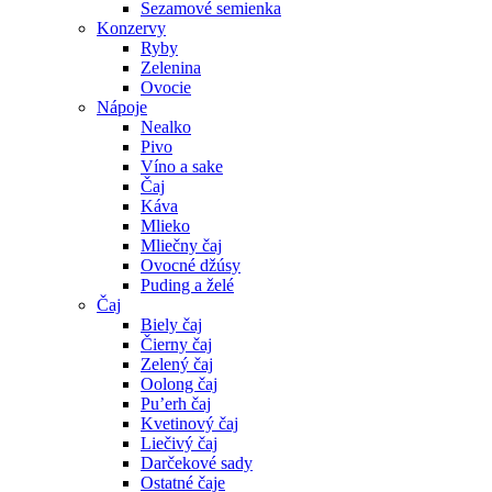
Sezamové semienka
Konzervy
Ryby
Zelenina
Ovocie
Nápoje
Nealko
Pivo
Víno a sake
Čaj
Káva
Mlieko
Mliečny čaj
Ovocné džúsy
Puding a želé
Čaj
Biely čaj
Čierny čaj
Zelený čaj
Oolong čaj
Pu’erh čaj
Kvetinový čaj
Liečivý čaj
Darčekové sady
Ostatné čaje