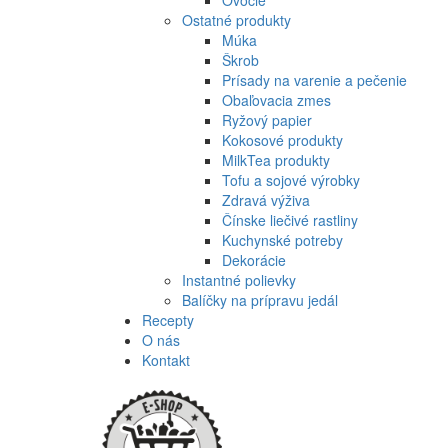
Ovocie
Ostatné produkty
Múka
Škrob
Prísady na varenie a pečenie
Obaľovacia zmes
Ryžový papier
Kokosové produkty
MilkTea produkty
Tofu a sojové výrobky
Zdravá výživa
Čínske liečivé rastliny
Kuchynské potreby
Dekorácie
Instantné polievky
Balíčky na prípravu jedál
Recepty
O nás
Kontakt