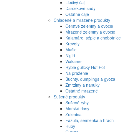
Liečivý čaj
Darčekové sady
Ostatné čaje
Chladené a mrazené produkty
Čerstvé zeleniny a ovocie
Mrazené zeleniny a ovocie
Kalamáre, sépie a chobotnice
Krevety
Mušle
Nigiri
Wakame
Rybie guličky Hot Pot
Na praženie
Buchty, dumplings a gyoza
Zmrzliny a nanuky
Ostatné mrazené
Sušené produkty
Sušené ryby
Morské riasy
Zelenina
Fazuľa, semienka a hrach
Huby