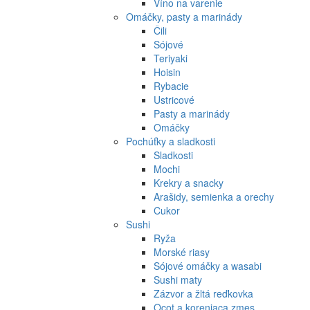
Víno na varenie
Omáčky, pasty a marinády
Čili
Sójové
Teriyaki
Hoisin
Rybacie
Ustricové
Pasty a marinády
Omáčky
Pochúťky a sladkosti
Sladkosti
Mochi
Krekry a snacky
Arašidy, semienka a orechy
Cukor
Sushi
Ryža
Morské riasy
Sójové omáčky a wasabi
Sushi maty
Zázvor a žltá reďkovka
Ocot a koreniaca zmes