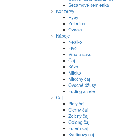
Sezamové semienka
Konzervy
Ryby
Zelenina
Ovocie
Nápoje
Nealko
Pivo
Víno a sake
Čaj
Káva
Mlieko
Mliečny čaj
Ovocné džúsy
Puding a želé
Čaj
Biely čaj
Čierny čaj
Zelený čaj
Oolong čaj
Pu’erh čaj
Kvetinový čaj