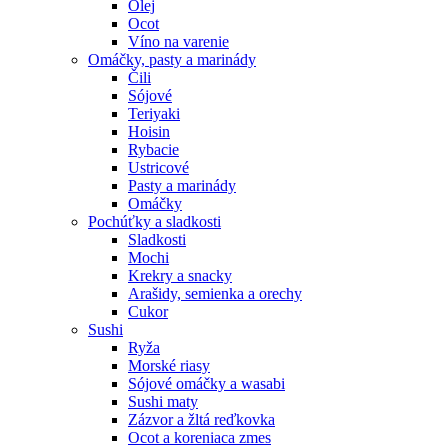
Olej
Ocot
Víno na varenie
Omáčky, pasty a marinády
Čili
Sójové
Teriyaki
Hoisin
Rybacie
Ustricové
Pasty a marinády
Omáčky
Pochúťky a sladkosti
Sladkosti
Mochi
Krekry a snacky
Arašidy, semienka a orechy
Cukor
Sushi
Ryža
Morské riasy
Sójové omáčky a wasabi
Sushi maty
Zázvor a žltá reďkovka
Ocot a koreniaca zmes