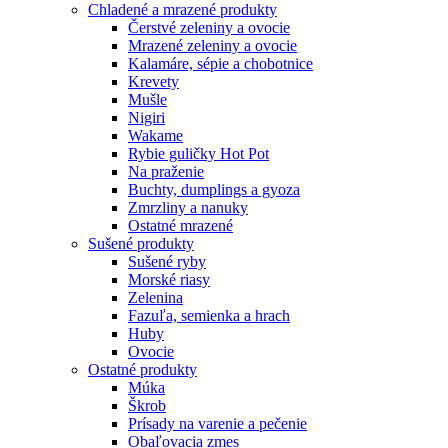
Chladené a mrazené produkty
Čerstvé zeleniny a ovocie
Mrazené zeleniny a ovocie
Kalamáre, sépie a chobotnice
Krevety
Mušle
Nigiri
Wakame
Rybie guličky Hot Pot
Na praženie
Buchty, dumplings a gyoza
Zmrzliny a nanuky
Ostatné mrazené
Sušené produkty
Sušené ryby
Morské riasy
Zelenina
Fazuľa, semienka a hrach
Huby
Ovocie
Ostatné produkty
Múka
Škrob
Prísady na varenie a pečenie
Obaľovacia zmes