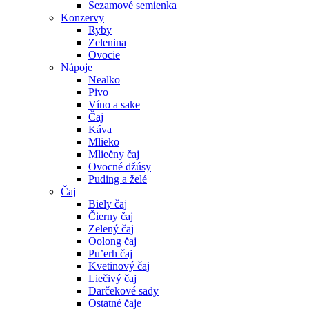
Sezamové semienka
Konzervy
Ryby
Zelenina
Ovocie
Nápoje
Nealko
Pivo
Víno a sake
Čaj
Káva
Mlieko
Mliečny čaj
Ovocné džúsy
Puding a želé
Čaj
Biely čaj
Čierny čaj
Zelený čaj
Oolong čaj
Pu’erh čaj
Kvetinový čaj
Liečivý čaj
Darčekové sady
Ostatné čaje