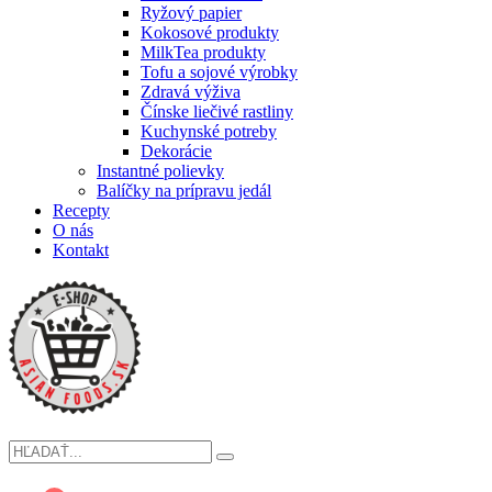
Ryžový papier
Kokosové produkty
MilkTea produkty
Tofu a sojové výrobky
Zdravá výživa
Čínske liečivé rastliny
Kuchynské potreby
Dekorácie
Instantné polievky
Balíčky na prípravu jedál
Recepty
O nás
Kontakt