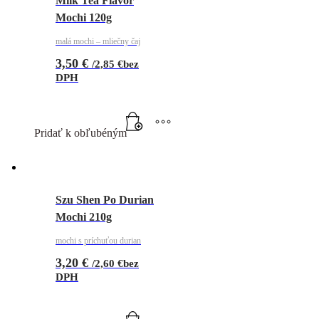
Milk Tea Flavor
Mochi 120g
malá mochi – mliečny čaj
3,50
€
/
2,85
€
bez
DPH
Pridať k obľubéným
Szu Shen Po Durian
Mochi 210g
mochi s príchuťou durian
3,20
€
/
2,60
€
bez
DPH