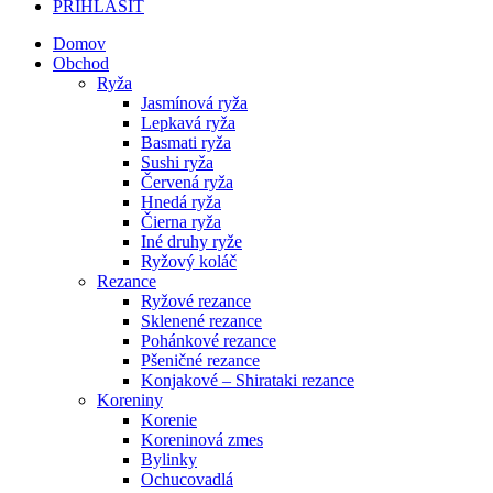
PRIHLÁSIŤ
Domov
Obchod
Ryža
Jasmínová ryža
Lepkavá ryža
Basmati ryža
Sushi ryža
Červená ryža
Hnedá ryža
Čierna ryža
Iné druhy ryže
Ryžový koláč
Rezance
Ryžové rezance
Sklenené rezance
Pohánkové rezance
Pšeničné rezance
Konjakové – Shirataki rezance
Koreniny
Korenie
Koreninová zmes
Bylinky
Ochucovadlá