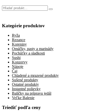
Kategórie produktov
Ryža
Rezance
Koreniny
Omáčky, pasty a marinády
Pochúťky a sladkosti
Sushi
Konzervy
Nápoje
Čaj
Chladené a mrazené produkty
Sušené produkty
Ostatné produkty
Instantné polievky
Balíčky na prípravu jedál
Veľke Balenie
Triediť podľa ceny