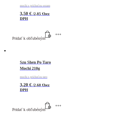
mochi s príchuťou sezam
3,50
€
/
2,85
€
bez
DPH
Pridať k obľubéným
Szu Shen Po Taro
Mochi 210g
mochi s príchuťou taro
3,20
€
/
2,60
€
bez
DPH
Pridať k obľubéným