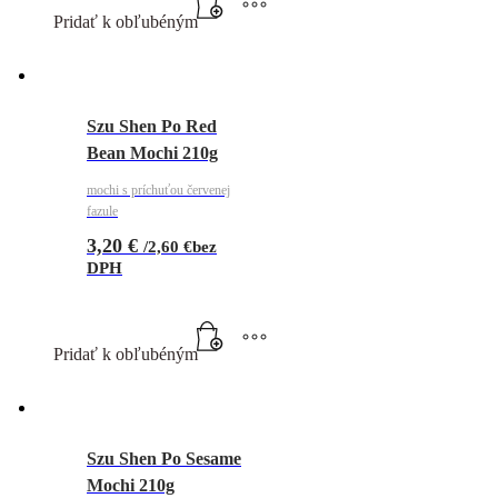
Pridať k obľubéným
Szu Shen Po Red
Bean Mochi 210g
mochi s príchuťou červenej
fazule
3,20
€
/
2,60
€
bez
DPH
Pridať k obľubéným
Szu Shen Po Sesame
Mochi 210g