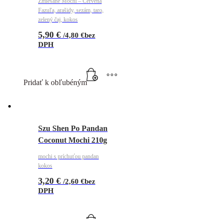
Zmiešané Mochi – Červená
Fazuľa, arašidy, sezám, taro,
zelený čaj, kokos
5,90
€
/
4,80
€
bez
DPH
Pridať k obľubéným
Szu Shen Po Pandan
Coconut Mochi 210g
mochi s príchuťou pandan
kokos
3,20
€
/
2,60
€
bez
DPH