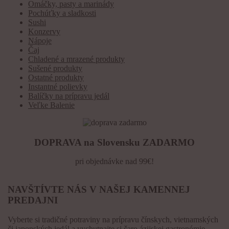
Omáčky, pasty a marinády
Pochúťky a sladkosti
Sushi
Konzervy
Nápoje
Čaj
Chladené a mrazené produkty
Sušené produkty
Ostatné produkty
Instantné polievky
Balíčky na prípravu jedál
Veľke Balenie
DOPRAVA na Slovensku ZADARMO
pri objednávke nad 99€!
NAVŠTÍVTE NÁS V NAŠEJ KAMENNEJ
PREDAJNI
Vyberte si tradičné potraviny na prípravu čínskych, vietnamských
či japonských jedál a vychutnajte si čaro ázijskej gastronómie.