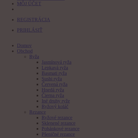
MÔJ ÚČET
REGISTRÁCIA
PRIHLÁSIŤ
Domov
Obchod
Ryža
Jasmínová ryža
Lepkavá ryža
Basmati ryža
Sushi ryža
Červená ryža
Hnedá ryža
Čierna ryža
Iné druhy ryže
Ryžový koláč
Rezance
Ryžové rezance
Sklenené rezance
Pohánkové rezance
Pšeničné rezance