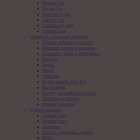
Oolong čaj
Pu’erh čaj
Kvetinový čaj
Liečivý čaj
Darčekové sady
Ostatné čaje
Chladené a mrazené produkty
Čerstvé zeleniny a ovocie
Mrazené zeleniny a ovocie
Kalamáre, sépie a chobotnice
Krevety
Mušle
Nigiri
Wakame
Rybie guličky Hot Pot
Na praženie
Buchty, dumplings a gyoza
Zmrzliny a nanuky
Ostatné mrazené
Sušené produkty
Sušené ryby
Morské riasy
Zelenina
Fazuľa, semienka a hrach
Huby