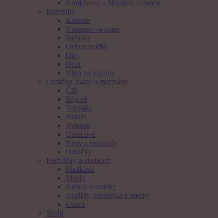
Konjakové – Shirataki rezance
Koreniny
Korenie
Koreninová zmes
Bylinky
Ochucovadlá
Olej
Ocot
Víno na varenie
Omáčky, pasty a marinády
Čili
Sójové
Teriyaki
Hoisin
Rybacie
Ustricové
Pasty a marinády
Omáčky
Pochúťky a sladkosti
Sladkosti
Mochi
Krekry a snacky
Arašidy, semienka a orechy
Cukor
Sushi