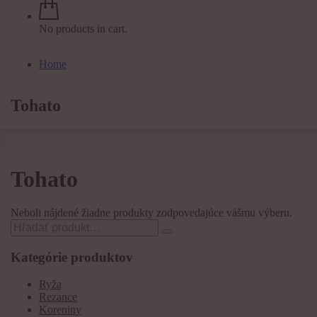
No products in cart.
Home
Tohato
Tohato
Neboli nájdené žiadne produkty zodpovedajúce vášmu výberu.
Search
for:
Kategórie produktov
Ryža
Rezance
Koreniny