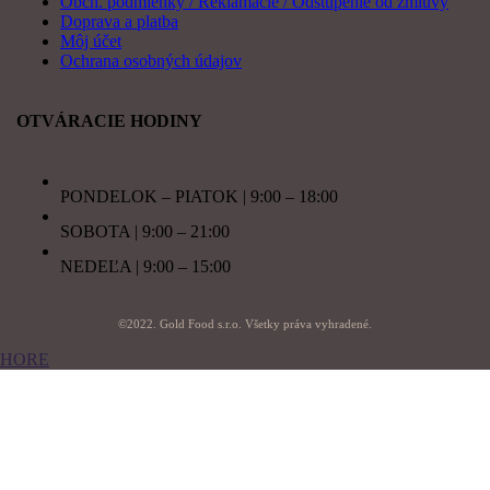
Obch. podmienky / Reklamácie / Odstúpenie od zmluvy
Doprava a platba
Môj účet
Ochrana osobných údajov
OTVÁRACIE HODINY
PONDELOK – PIATOK | 9:00 – 18:00
SOBOTA | 9:00 – 21:00
NEDEĽA | 9:00 – 15:00
©2022. Gold Food s.r.o. Všetky práva vyhradené.
HORE