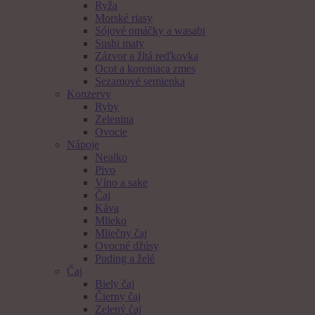
Ryža
Morské riasy
Sójové omáčky a wasabi
Sushi maty
Zázvor a žltá reďkovka
Ocot a koreniaca zmes
Sezamové semienka
Konzervy
Ryby
Zelenina
Ovocie
Nápoje
Nealko
Pivo
Víno a sake
Čaj
Káva
Mlieko
Mliečny čaj
Ovocné džúsy
Puding a želé
Čaj
Biely čaj
Čierny čaj
Zelený čaj