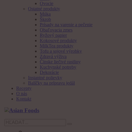
Ovocie
Ostatné produkty
Múka
Škrob
Prísady na varenie a pečenie
Obaľovacia zmes
Ryžový papier
Kokosové produkty
MilkTea produkty
Tofu a sojové výrobky
Zdravá výživa
Čínske liečivé rastliny
Kuchynské potreby
Dekorácie
Instantné polievky
Balíčky na prípravu jedál
Recepty
O nás
Kontakt