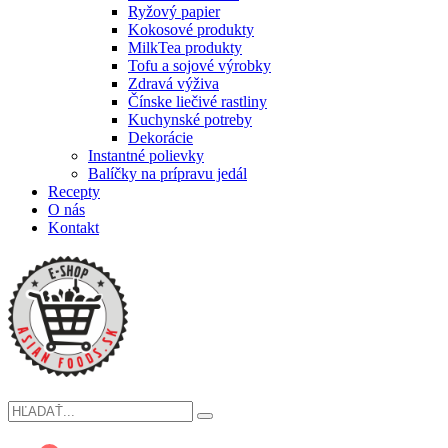
Ryžový papier
Kokosové produkty
MilkTea produkty
Tofu a sojové výrobky
Zdravá výživa
Čínske liečivé rastliny
Kuchynské potreby
Dekorácie
Instantné polievky
Balíčky na prípravu jedál
Recepty
O nás
Kontakt