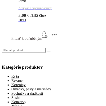
500g
Nelúpane a nepražene arašidy
3,00
€
/
2,52
€
bez
DPH
Pridať k obľubéným
Kategórie produktov
Ryža
Rezance
Koreniny
Omáčky, pasty a marinády
Pochúťky a sladkosti
Sushi
Konzervy