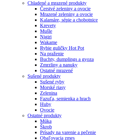
Chladené a mrazené produkty
Čerstvé zeleniny a ovocie
Mrazené zeleniny a ovocie
Kalamáre, sépie a chobotnice
Krevety
Mušle
Nigiri
Wakame
Rybie guličky Hot Pot
Na praženie
Buchty, dumplings a gyoza
Zmrzliny a nanuky
Ostatné mrazené
Sušené produkty
Sušené ryby
Morské riasy
Zelenina
Fazuľa, semienka a hrach
Huby
Ovocie
Ostatné produkty
Múka
Škrob
Prísady na varenie a pečenie
Obaľovacia zmes