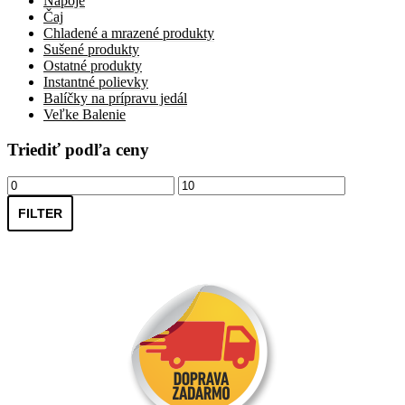
Nápoje
Čaj
Chladené a mrazené produkty
Sušené produkty
Ostatné produkty
Instantné polievky
Balíčky na prípravu jedál
Veľke Balenie
Triediť podľa ceny
Minimálna
Maximálna
cena
cena
FILTER