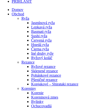
PRIHLÁSIŤ
Domov
Obchod
Ryža
Jasmínová ryža
Lepkavá ryža
Basmati ryža
Sushi ryža
Červená ryža
Hnedá ryža
Čierna ryža
Iné druhy ryže
Ryžový koláč
Rezance
Ryžové rezance
Sklenené rezance
Pohánkové rezance
Pšeničné rezance
Konjakové – Shirataki rezance
Koreniny
Korenie
Koreninová zmes
Bylinky
Ochucovadlá