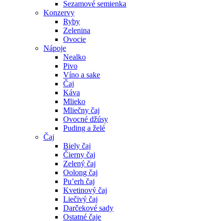
Sezamové semienka
Konzervy
Ryby
Zelenina
Ovocie
Nápoje
Nealko
Pivo
Víno a sake
Čaj
Káva
Mlieko
Mliečny čaj
Ovocné džúsy
Puding a želé
Čaj
Biely čaj
Čierny čaj
Zelený čaj
Oolong čaj
Pu’erh čaj
Kvetinový čaj
Liečivý čaj
Darčekové sady
Ostatné čaje