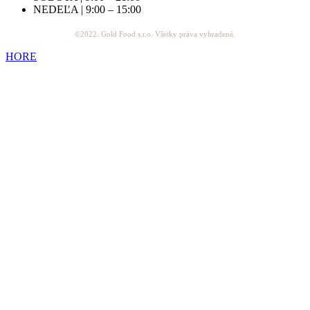
NEDEĽA | 9:00 – 15:00
©2022. Gold Food s.r.o. Všetky práva vyhradené.
HORE