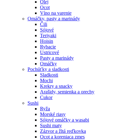
Olej
Ocot
Víno na varenie
Omáčky, pasty a marinády
Čili
Sójové
Teriyaki
Hoisin
Rybacie
Ustricové
Pasty a marinády
Omáčky
Pochúťky a sladkosti
Sladkosti
Mochi
Krekry a snacky
Arašidy, semienka a orechy
Cukor
Sushi
Ryža
Morské riasy
Sójové omáčky a wasabi
Sushi maty
Zázvor a žltá reďkovka
Ocot a koreniaca zmes