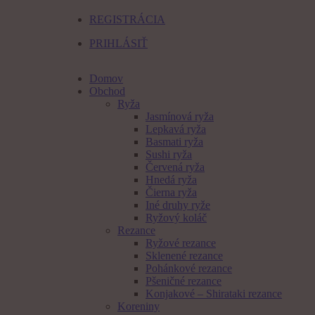
REGISTRÁCIA
PRIHLÁSIŤ
Domov
Obchod
Ryža
Jasmínová ryža
Lepkavá ryža
Basmati ryža
Sushi ryža
Červená ryža
Hnedá ryža
Čierna ryža
Iné druhy ryže
Ryžový koláč
Rezance
Ryžové rezance
Sklenené rezance
Pohánkové rezance
Pšeničné rezance
Konjakové – Shirataki rezance
Koreniny