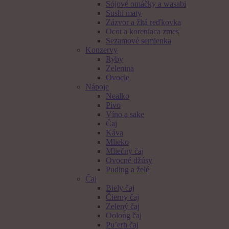
Sójové omáčky a wasabi
Sushi maty
Zázvor a žltá reďkovka
Ocot a koreniaca zmes
Sezamové semienka
Konzervy
Ryby
Zelenina
Ovocie
Nápoje
Nealko
Pivo
Víno a sake
Čaj
Káva
Mlieko
Mliečny čaj
Ovocné džúsy
Puding a želé
Čaj
Biely čaj
Čierny čaj
Zelený čaj
Oolong čaj
Pu’erh čaj