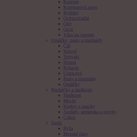
Korenie
Koreninová zmes
Bylinky
Ochucovadlá
Olej
Ocot
Víno na varenie
Omáčky, pasty a marinády
Čili
Sójové
Teriyaki
Hoisin
Rybacie
Ustricové
Pasty a marinády
Omáčky
Pochúťky a sladkosti
Sladkosti
Mochi
Krekry a snacky
Arašidy, semienka a orechy
Cukor
Sushi
Ryža
Morské riasy