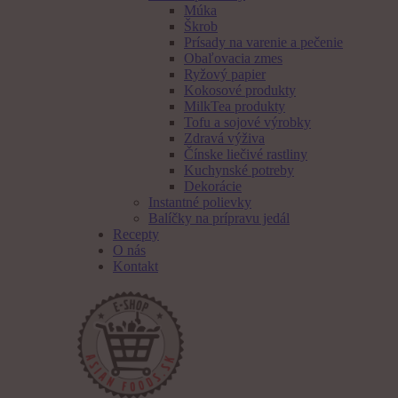
Múka
Škrob
Prísady na varenie a pečenie
Obaľovacia zmes
Ryžový papier
Kokosové produkty
MilkTea produkty
Tofu a sojové výrobky
Zdravá výživa
Čínske liečivé rastliny
Kuchynské potreby
Dekorácie
Instantné polievky
Balíčky na prípravu jedál
Recepty
O nás
Kontakt