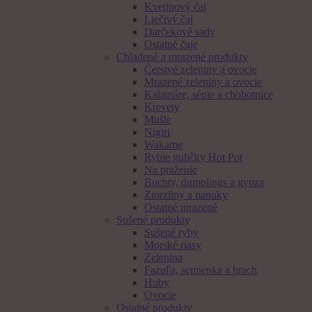
Kvetinový čaj
Liečivý čaj
Darčekové sady
Ostatné čaje
Chladené a mrazené produkty
Čerstvé zeleniny a ovocie
Mrazené zeleniny a ovocie
Kalamáre, sépie a chobotnice
Krevety
Mušle
Nigiri
Wakame
Rybie guličky Hot Pot
Na praženie
Buchty, dumplings a gyoza
Zmrzliny a nanuky
Ostatné mrazené
Sušené produkty
Sušené ryby
Morské riasy
Zelenina
Fazuľa, semienka a hrach
Huby
Ovocie
Ostatné produkty