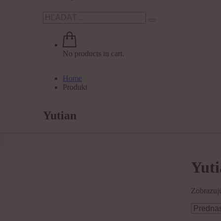
No products in cart.
Home
Produkt
Yutian
Yut
Zobrazujú