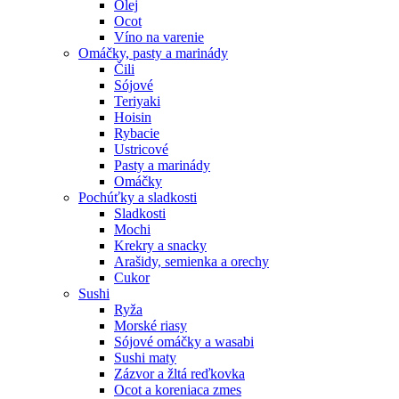
Olej
Ocot
Víno na varenie
Omáčky, pasty a marinády
Čili
Sójové
Teriyaki
Hoisin
Rybacie
Ustricové
Pasty a marinády
Omáčky
Pochúťky a sladkosti
Sladkosti
Mochi
Krekry a snacky
Arašidy, semienka a orechy
Cukor
Sushi
Ryža
Morské riasy
Sójové omáčky a wasabi
Sushi maty
Zázvor a žltá reďkovka
Ocot a koreniaca zmes