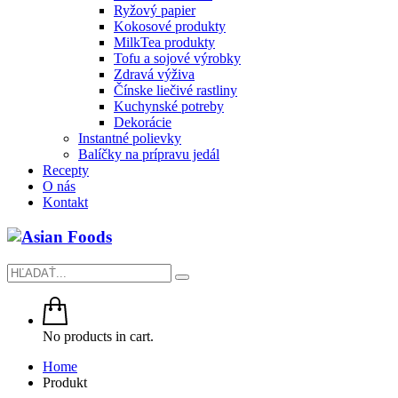
Ryžový papier
Kokosové produkty
MilkTea produkty
Tofu a sojové výrobky
Zdravá výživa
Čínske liečivé rastliny
Kuchynské potreby
Dekorácie
Instantné polievky
Balíčky na prípravu jedál
Recepty
O nás
Kontakt
No products in cart.
Home
Produkt