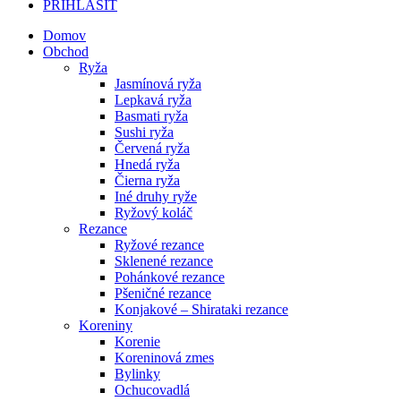
PRIHLÁSIŤ
Domov
Obchod
Ryža
Jasmínová ryža
Lepkavá ryža
Basmati ryža
Sushi ryža
Červená ryža
Hnedá ryža
Čierna ryža
Iné druhy ryže
Ryžový koláč
Rezance
Ryžové rezance
Sklenené rezance
Pohánkové rezance
Pšeničné rezance
Konjakové – Shirataki rezance
Koreniny
Korenie
Koreninová zmes
Bylinky
Ochucovadlá