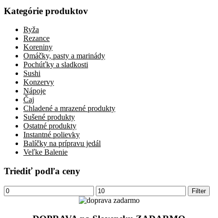
Kategórie produktov
Ryža
Rezance
Koreniny
Omáčky, pasty a marinády
Pochúťky a sladkosti
Sushi
Konzervy
Nápoje
Čaj
Chladené a mrazené produkty
Sušené produkty
Ostatné produkty
Instantné polievky
Balíčky na prípravu jedál
Veľke Balenie
Triediť podľa ceny
Minimálna
Maximálna
Filter
cena
cena