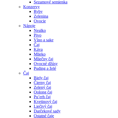
Sezamové semienka
Konzervy
Ryby
Zelenina
Ovocie
Nápoje
Nealko
Pivo
Víno a sake
Čaj
Káva
Mlieko
Mliečny čaj
Ovocné džúsy
Puding a želé
Čaj
Biely čaj
Čierny čaj
Zelený čaj
Oolong čaj
Pu’erh čaj
Kvetinový čaj
Liečivý čaj
Darčekové sady
Ostatné čaje