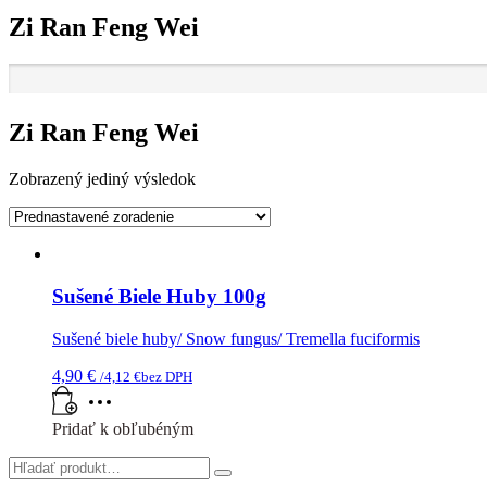
Zi Ran Feng Wei
Zi Ran Feng Wei
Zobrazený jediný výsledok
Sušené Biele Huby 100g
Sušené biele huby/ Snow fungus/ Tremella fuciformis
4,90
€
/
4,12
€
bez DPH
Pridať k obľubéným
Search
for: