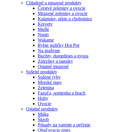
Chladené a mrazené produkty
Čerstvé zeleniny a ovocie
Mrazené zeleniny a ovocie
Kalamáre, sépie a chobotnice
Krevety
Mušle
Nigiri
Wakame
Rybie guličky Hot Pot
Na praženie
Buchty, dumplings a gyoza
Zmrzliny a nanuky
Ostatné mrazené
Sušené produkty
Sušené ryby
Morské riasy
Zelenina
Fazuľa, semienka a hrach
Huby
Ovocie
Ostatné produkty
Múka
Škrob
Prísady na varenie a pečenie
Obaľovacia zmes